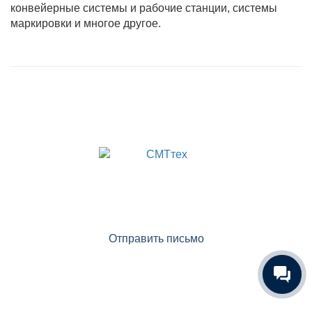
конвейерные системы и рабочие станции, системы
маркировки и многое другое.
ОТДЕЛ ПРОДАЖ:
(доб. 1)
+7 (499) 322-20-25
info@smttech.ru
Отправить письмо
ОТДЕЛ СЕРВИСА:
(доб. 3)
+7 (499) 322-20-25
support@smttech.ru