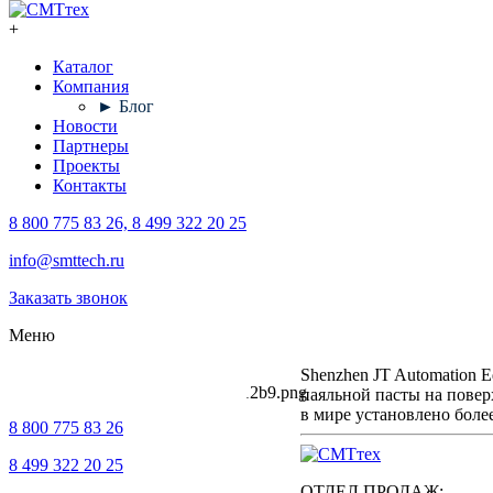
+
Каталог
Компания
► Блог
Новости
Партнеры
Проекты
Контакты
8 800 775 83 26, 8 499 322 20 25
Главная
Партнеры
JT
info@smttech.ru
Заказать звонок
JT
Меню
Shenzhen JT Automation 
паяльной пасты на повер
в мире установлено более
8 800 775 83 26
8 499 322 20 25
ОТДЕЛ ПРОДАЖ: