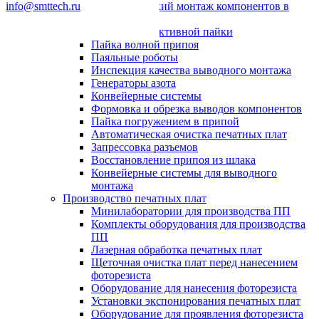
info@smttech.ru
Автоматический монтаж компонентов в
отверстия
Системы селективной пайки
Пайка волной припоя
Паяльные роботы
Инспекция качества выводного монтажа
Генераторы азота
Конвейерные системы
Формовка и обрезка выводов компонентов
Пайка погружением в припой
Автоматическая очистка печатных плат
Запрессовка разъемов
Восстановление припоя из шлака
Конвейерные системы для выводного
монтажа
Производство печатных плат
Минилаборатории для производства ПП
Комплекты оборудования для производства
ПП
Лазерная обработка печатных плат
Щеточная очистка плат перед нанесением
фоторезиста
Оборудование для нанесения фоторезиста
Установки экспонирования печатных плат
Оборудование для проявления фоторезиста