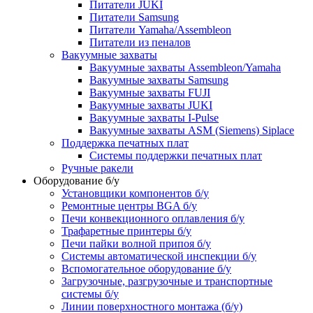
Питатели JUKI
Питатели Samsung
Питатели Yamaha/Assembleon
Питатели из пеналов
Вакуумные захваты
Вакуумные захваты Assembleon/Yamaha
Вакуумные захваты Samsung
Вакуумные захваты FUJI
Вакуумные захваты JUKI
Вакуумные захваты I-Pulse
Вакуумные захваты ASM (Siemens) Siplace
Поддержка печатных плат
Системы поддержки печатных плат
Ручные ракели
Оборудование б/у
Установщики компонентов б/у
Ремонтные центры BGA б/у
Печи конвекционного оплавления б/у
Трафаретные принтеры б/у
Печи пайки волной припоя б/у
Системы автоматической инспекции б/у
Вспомогательное оборудование б/у
Загрузочные, разгрузочные и транспортные
системы б/у
Линии поверхностного монтажа (б/у)