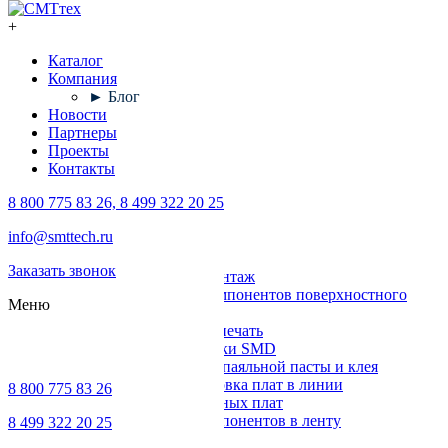
+
Каталог
Компания
► Блог
Новости
Партнеры
Проекты
Контакты
8 800 775 83 26, 8 499 322 20 25
Каталог
info@smttech.ru
Оборудование
Заказать звонок
Поверхностный монтаж
Установка компонентов поверхностного
Меню
монтажа
Трафаретная печать
Печи для пайки SMD
Дозирование паяльной пасты и клея
Транспортировка плат в линии
8 800 775 83 26
Ремонт печатных плат
Упаковка компонентов в ленту
8 499 322 20 25
Выводной монтаж