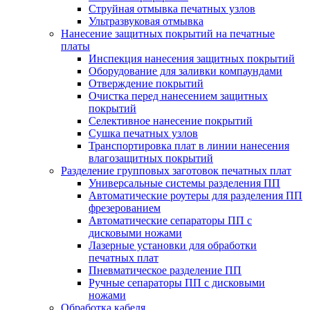
Струйная отмывка печатных узлов
Ультразвуковая отмывка
Нанесение защитных покрытий на печатные
платы
Инспекция нанесения защитных покрытий
Оборудование для заливки компаундами
Отверждение покрытий
Очистка перед нанесением защитных
покрытий
Селективное нанесение покрытий
Сушка печатных узлов
Транспортировка плат в линии нанесения
влагозащитных покрытий
Разделение групповых заготовок печатных плат
Универсальные системы разделения ПП
Автоматические роутеры для разделения ПП
фрезерованием
Автоматические сепараторы ПП с
дисковыми ножами
Лазерные установки для обработки
печатных плат
Пневматическое разделение ПП
Ручные сепараторы ПП с дисковыми
ножами
Обработка кабеля