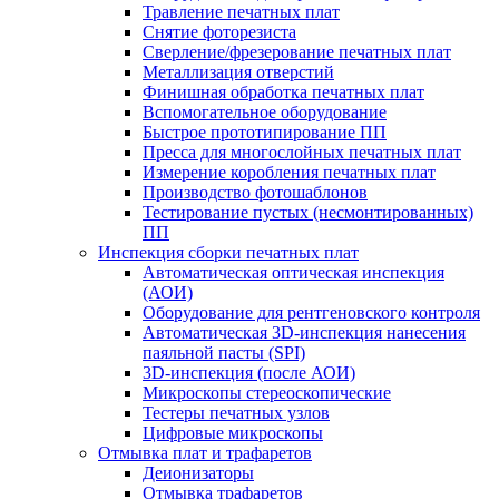
Травление печатных плат
Снятие фоторезиста
Сверление/фрезерование печатных плат
Металлизация отверстий
Финишная обработка печатных плат
Вспомогательное оборудование
Быстрое прототипирование ПП
Пресса для многослойных печатных плат
Измерение коробления печатных плат
Производство фотошаблонов
Тестирование пустых (несмонтированных)
ПП
Инспекция сборки печатных плат
Автоматическая оптическая инспекция
(АОИ)
Оборудование для рентгеновского контроля
Автоматическая 3D-инспекция нанесения
паяльной пасты (SPI)
3D-инспекция (после АОИ)
Микроскопы стереоскопические
Тестеры печатных узлов
Цифровые микроскопы
Отмывка плат и трафаретов
Деионизаторы
Отмывка трафаретов