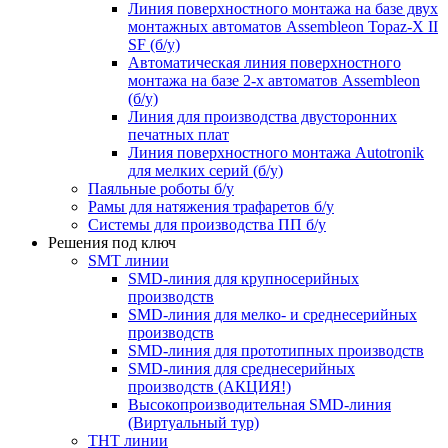
Линия поверхностного монтажа на базе двух
монтажных автоматов Assembleon Topaz-X II
SF (б/у)
Автоматическая линия поверхностного
монтажа на базе 2-х автоматов Assembleon
(б/у)
Линия для производства двусторонних
печатных плат
Линия поверхностного монтажа Autotronik
для мелких серий (б/у)
Паяльные роботы б/у
Рамы для натяжения трафаретов б/у
Системы для производства ПП б/у
Решения под ключ
SMT линии
SMD-линия для крупносерийных
производств
SMD-линия для мелко- и среднесерийных
производств
SMD-линия для прототипных производств
SMD-линия для среднесерийных
производств (АКЦИЯ!)
Высокопроизводительная SMD-линия
(Виртуальный тур)
THT линии