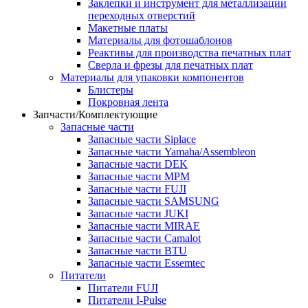
Заклепки и инструмент для металлизации
переходных отверстий
Макетные платы
Материалы для фотошаблонов
Реактивы для производства печатных плат
Сверла и фрезы для печатных плат
Материалы для упаковки компонентов
Блистеры
Покровная лента
Запчасти/Комплектующие
Запасные части
Запасные части Siplace
Запасные части Yamaha/Assembleon
Запасные части DEK
Запасные части MPM
Запасные части FUJI
Запасные части SAMSUNG
Запасные части JUKI
Запасные части MIRAE
Запасные части Camalot
Запасные части BTU
Запасные части Essemtec
Питатели
Питатели FUJI
Питатели I-Pulse