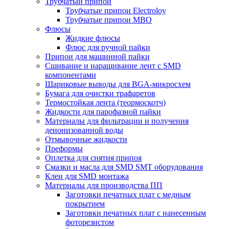
Трубчатый припой
Трубчатые припои Electroloy
Трубчатые припои MBO
Флюсы
Жидкие флюсы
Флюс для ручной пайки
Припои для машинной пайки
Сшивание и наращивание лент с SMD
компонентами
Шариковые выводы для BGA-микросхем
Бумага для очистки трафаретов
Термостойкая лента (теормоскотч)
Жидкости для парофазной пайки
Материалы для фильтрации и получения
деионизованной воды
Отмывочные жидкости
Преформы
Оплетка для снятия припоя
Смазки и масла для SMD SMT оборудования
Клеи для SMD монтажа
Материалы для производства ПП
Заготовки печатных плат с медным
покрытием
Заготовки печатных плат с нанесенным
фоторезистом