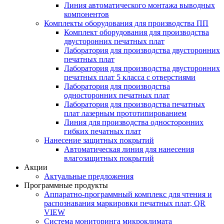
Линия автоматического монтажа выводных
компонентов
Комплекты оборудования для производства ПП
Комплект оборудования для производства
двусторонних печатных плат
Лаборатория для производства двусторонних
печатных плат
Лаборатория для производства двусторонних
печатных плат 5 класса с отверстиями
Лаборатория для производства
односторонних печатных плат
Лаборатория для производства печатных
плат лазерным прототипированием
Линия для производства односторонних
гибких печатных плат
Нанесение защитных покрытий
Автоматическая линия для нанесения
влагозащитных покрытий
Акции
Актуальные предложения
Программные продукты
Аппаратно-программный комплекс для чтения и
распознавания маркировки печатных плат, QR
VIEW
Система мониторинга микроклимата