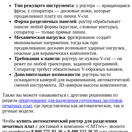
Тип режущего инструмента
: у роутера — вращающаяся
фреза, у сепаратора — дисковые ножи, которые
продавливают плату по линии V-cut.
Форма разделяемых панелей
: роутер обрабатывает
панели любой формы (круглые, сложные контуры),
сепаратор — только прямые линии.
Механическая нагрузка
: фрезерование создаёт
минимальные напряжения, тогда как при
продавливании дисками возникают ударные нагрузки,
опасные для керамических компонентов.
Требования к панели
: роутеру не нужны V-cut — он
режет по любой траектории, заданной программой.
Сепаратор требует обязательных V-образных канавок.
Дополнительные возможности
: роутеры часто
оснащаются камерой для выравнивания, автоматической
сменой инструмента, 3D-замером высоты компонентов.
Также вы можете ознакомиться с другими решениями из
раздела
оборудование для разделения групповых заготовок
печатных плат
, где представлены как автоматические, так и
ручные модели.
Чтобы
купить автоматический роутер для разделения
печатных плат
с доставкой в компании «СМТтех», звоните
по телефонам
8 800 775-83-26
и
8 499 322 20 25
или отправьте