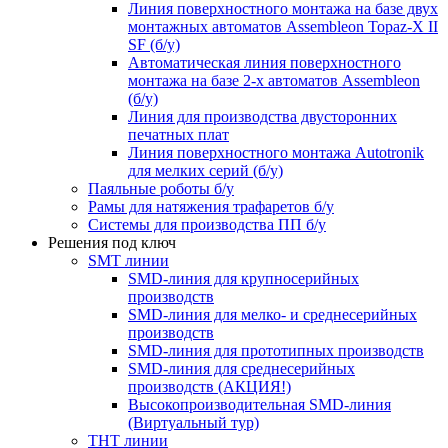
Линия поверхностного монтажа на базе двух
монтажных автоматов Assembleon Topaz-X II
SF (б/у)
Автоматическая линия поверхностного
монтажа на базе 2-х автоматов Assembleon
(б/у)
Линия для производства двусторонних
печатных плат
Линия поверхностного монтажа Autotronik
для мелких серий (б/у)
Паяльные роботы б/у
Рамы для натяжения трафаретов б/у
Системы для производства ПП б/у
Решения под ключ
SMT линии
SMD-линия для крупносерийных
производств
SMD-линия для мелко- и среднесерийных
производств
SMD-линия для прототипных производств
SMD-линия для среднесерийных
производств (АКЦИЯ!)
Высокопроизводительная SMD-линия
(Виртуальный тур)
THT линии