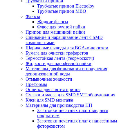
Трубчатый припой
Трубчатые припои Electroloy
Трубчатые припои MBO
Флюсы
Жидкие флюсы
Флюс для ручной пайки
Припои для машинной пайки
Сшивание и наращивание лент с SMD
компонентами
Шариковые выводы для BGA-микросхем
Бумага для очистки трафаретов
Термостойкая лента (теормоскотч)
Жидкости для парофазной пайки
Материалы для фильтрации и получения
деионизованной воды
Отмывочные жидкости
Преформы
Оплетка для снятия припоя
Смазки и масла для SMD SMT оборудования
Клеи для SMD монтажа
Материалы для производства ПП
Заготовки печатных плат с медным
покрытием
Заготовки печатных плат с нанесенным
фоторезистом