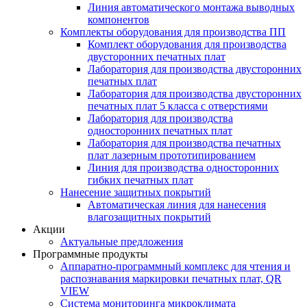
Линия автоматического монтажа выводных
компонентов
Комплекты оборудования для производства ПП
Комплект оборудования для производства
двусторонних печатных плат
Лаборатория для производства двусторонних
печатных плат
Лаборатория для производства двусторонних
печатных плат 5 класса с отверстиями
Лаборатория для производства
односторонних печатных плат
Лаборатория для производства печатных
плат лазерным прототипированием
Линия для производства односторонних
гибких печатных плат
Нанесение защитных покрытий
Автоматическая линия для нанесения
влагозащитных покрытий
Акции
Актуальные предложения
Программные продукты
Аппаратно-программный комплекс для чтения и
распознавания маркировки печатных плат, QR
VIEW
Система мониторинга микроклимата