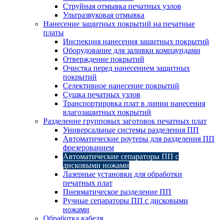
Струйная отмывка печатных узлов
Ультразвуковая отмывка
Нанесение защитных покрытий на печатные
платы
Инспекция нанесения защитных покрытий
Оборудование для заливки компаундами
Отверждение покрытий
Очистка перед нанесением защитных
покрытий
Селективное нанесение покрытий
Сушка печатных узлов
Транспортировка плат в линии нанесения
влагозащитных покрытий
Разделение групповых заготовок печатных плат
Универсальные системы разделения ПП
Автоматические роутеры для разделения ПП
фрезерованием
Автоматические сепараторы ПП с
дисковыми ножами
Лазерные установки для обработки
печатных плат
Пневматическое разделение ПП
Ручные сепараторы ПП с дисковыми
ножами
Обработка кабеля