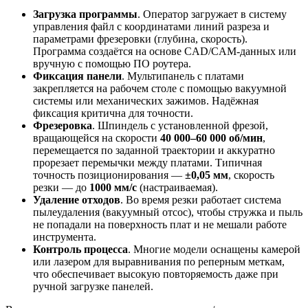
Загрузка программы
. Оператор загружает в систему
управления файл с координатами линий разреза и
параметрами фрезеровки (глубина, скорость).
Программа создаётся на основе CAD/CAM-данных или
вручную с помощью ПО роутера.
Фиксация панели
. Мультипанель с платами
закрепляется на рабочем столе с помощью вакуумной
системы или механических зажимов. Надёжная
фиксация критична для точности.
Фрезеровка
. Шпиндель с установленной фрезой,
вращающейся на скорости
40 000–60 000 об/мин
,
перемещается по заданной траектории и аккуратно
прорезает перемычки между платами. Типичная
точность позиционирования —
±0,05 мм
, скорость
резки — до
1000 мм/с
(настраиваемая).
Удаление отходов
. Во время резки работает система
пылеудаления (вакуумный отсос), чтобы стружка и пыль
не попадали на поверхность плат и не мешали работе
инструмента.
Контроль процесса
. Многие модели оснащены камерой
или лазером для выравнивания по реперным меткам,
что обеспечивает высокую повторяемость даже при
ручной загрузке панелей.