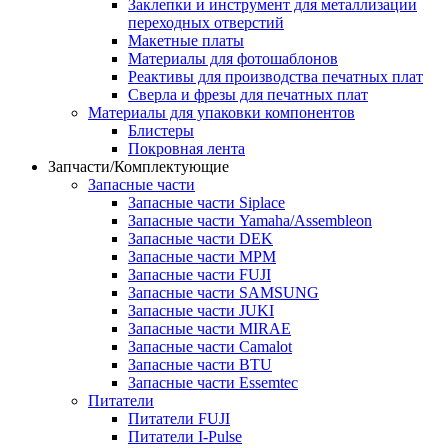
Заклепки и инструмент для металлизации
переходных отверстий
Макетные платы
Материалы для фотошаблонов
Реактивы для производства печатных плат
Сверла и фрезы для печатных плат
Материалы для упаковки компонентов
Блистеры
Покровная лента
Запчасти/Комплектующие
Запасные части
Запасные части Siplace
Запасные части Yamaha/Assembleon
Запасные части DEK
Запасные части MPM
Запасные части FUJI
Запасные части SAMSUNG
Запасные части JUKI
Запасные части MIRAE
Запасные части Camalot
Запасные части BTU
Запасные части Essemtec
Питатели
Питатели FUJI
Питатели I-Pulse