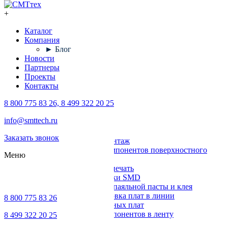
+
Каталог
Компания
► Блог
Новости
Партнеры
Проекты
Контакты
8 800 775 83 26, 8 499 322 20 25
Каталог
info@smttech.ru
Оборудование
Заказать звонок
Поверхностный монтаж
Установка компонентов поверхностного
Меню
монтажа
Трафаретная печать
Печи для пайки SMD
Дозирование паяльной пасты и клея
Транспортировка плат в линии
8 800 775 83 26
Ремонт печатных плат
Упаковка компонентов в ленту
8 499 322 20 25
Выводной монтаж