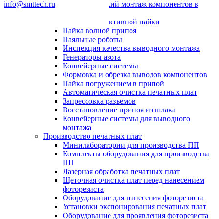
info@smttech.ru
Автоматический монтаж компонентов в
отверстия
Системы селективной пайки
Пайка волной припоя
Паяльные роботы
Инспекция качества выводного монтажа
Генераторы азота
Конвейерные системы
Формовка и обрезка выводов компонентов
Пайка погружением в припой
Автоматическая очистка печатных плат
Запрессовка разъемов
Восстановление припоя из шлака
Конвейерные системы для выводного
монтажа
Производство печатных плат
Минилаборатории для производства ПП
Комплекты оборудования для производства
ПП
Лазерная обработка печатных плат
Щеточная очистка плат перед нанесением
фоторезиста
Оборудование для нанесения фоторезиста
Установки экспонирования печатных плат
Оборудование для проявления фоторезиста