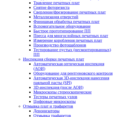
Травление печатных плат
Снятие фоторезиста
Сверление/фрезерование печатных плат
Металлизация отверстий
Финишная обработка печатных плат
Вспомогательное оборудование
Быстрое прототипирование ПП
Пресса для многослойных печатных плат
Измерение коробления печатных плат
Производство фотошаблонов
Тестирование пустых (несмонтированных)
ПП
Инспекция сборки печатных плат
Автоматическая оптическая инспекция
(АОИ)
Оборудование для рентгеновского контроля
Автоматическая 3D-инспекция нанесения
паяльной пасты (SPI)
3D-инспекция (после АОИ)
Микроскопы стереоскопические
Тестеры печатных узлов
Цифровые микроскопы
Отмывка плат и трафаретов
Деионизаторы
Отмывка трафаретов