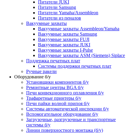
Питатели JUKI
Питатели Samsung
Питатели Yamaha/Assembleon
Питатели из пеналов
Вакуумные захваты
Вакуумные захваты Assembleon/Yamaha
Вакуумные захваты Samsung
Вакуумные захваты FUJI
Вакуумные захваты JUKI
Вакуумные захваты I-Pulse
Вакуумные захваты ASM (Siemens) Siplace
Поддержка печатных плат
Системы поддержки печатных плат
Ручные ракели
Оборудование б/у
Установщики компонентов б/у
Ремонтные центры BGA б/у
Печи конвекционного оплавления б/у
Трафаретные принтеры б/у
Печи пайки волной припоя б/у
Системы автоматической инспекции б/у
Вспомогательное оборудование б/у
Загрузочные, разгрузочные и транспортные
системы б/у
Линии поверхностного монтажа (б/у)