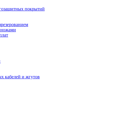
агозащитных покрытий
фрезерованием
 ножами
плат
й
х кабелей и жгутов