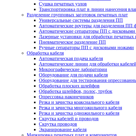
Сушка печатных узлов
Транспортировка плат в линии нанесения вл
Разделение групповых заготовок печатных плат
Универсальные системы разделения ПП
Автоматические роутеры для разделения ПП 
Автоматические сепараторы ПП с дисковыми
Лазерные установки для обработки печатных 
Пневматическое разделение ПП
Ручные сепараторы ПП с дисковыми ножами
Обработка кабеля
Автоматическая подача кабеля
Автоматические линии для обработки кабеле
Микрографические лаборатории
Оборудование для подачи кабеля
Оборудование для тестирования опрессованны
Обработка плоских шлейфов
Обработка шлейфов, полос, трубок
Опрессовка наконечников
Резка и зачистка коаксиального кабеля
Резка и зачистка многожильного кабеля
Резка и зачистка одножильного кабеля
Скрутка кабелей и проводов
Скрутка проводов
Экранирование кабеля
Маркировка печатных плат и компонентов