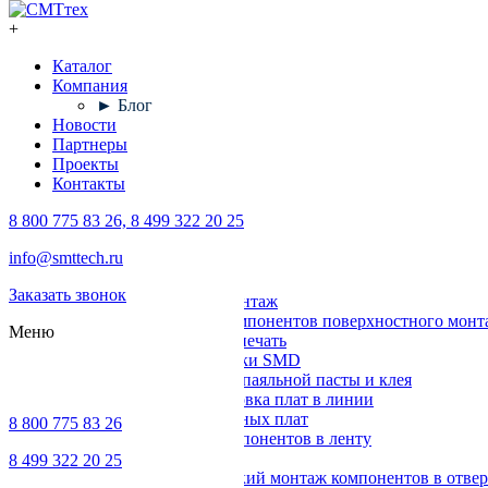
+
Каталог
Компания
► Блог
Новости
Партнеры
Проекты
Контакты
8 800 775 83 26, 8 499 322 20 25
Каталог
info@smttech.ru
Оборудование
Заказать звонок
Поверхностный монтаж
Установка компонентов поверхностного монт
Меню
Трафаретная печать
Печи для пайки SMD
Дозирование паяльной пасты и клея
Транспортировка плат в линии
Ремонт печатных плат
8 800 775 83 26
Упаковка компонентов в ленту
Выводной монтаж
8 499 322 20 25
Автоматический монтаж компонентов в отвер