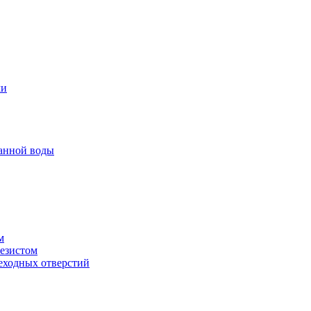
ми
анной воды
м
резистом
еходных отверстий