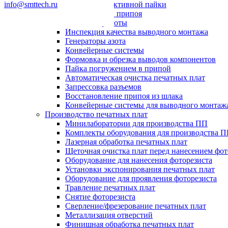
info@smttech.ru
Системы селективной пайки
Пайка волной припоя
Паяльные роботы
Инспекция качества выводного монтажа
Генераторы азота
Конвейерные системы
Формовка и обрезка выводов компонентов
Пайка погружением в припой
Автоматическая очистка печатных плат
Запрессовка разъемов
Восстановление припоя из шлака
Конвейерные системы для выводного монтаж
Производство печатных плат
Минилаборатории для производства ПП
Комплекты оборудования для производства 
Лазерная обработка печатных плат
Щеточная очистка плат перед нанесением фот
Оборудование для нанесения фоторезиста
Установки экспонирования печатных плат
Оборудование для проявления фоторезиста
Травление печатных плат
Снятие фоторезиста
Сверление/фрезерование печатных плат
Металлизация отверстий
Финишная обработка печатных плат