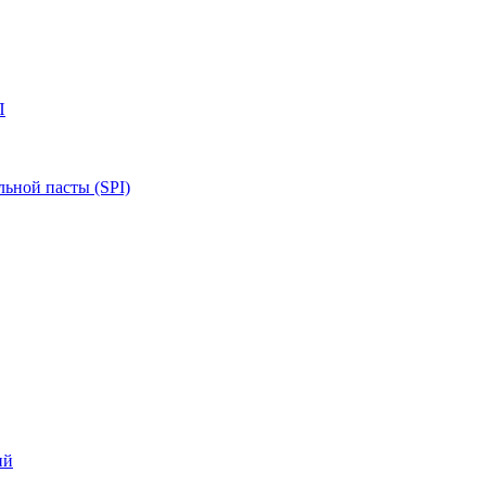
П
ьной пасты (SPI)
ий