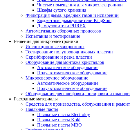
Чистые помещения для микроэлектроники
Шкафы сухого хранения
Фильтрация дыма, вредных газов и испарений
Бюджетные дымоуловители KingSom
Дымоуловители PUREX
Автоматизация сборочных процессов
Испытания и тестирование
Решения для микроэлектроники
Инспекционные микроскопы
Тестирование полупроводниковых пластин
Скрайбирование и резка пластин
Оборудование для монтажа кристаллов
Автоматическое оборудование
Полуавтоматическое оборудование
Микросварочное оборудование
Автоматическое оборудование
Полуавтоматическое оборудование
Оборудования для шлифовки, полировки и планар
Расходные материалы
Средства для производства, обслуживания и ремонт
Паяльные пасты
Паяльные пасты Electroloy
Паяльные пасты Koki
Паяльные пасты MBO