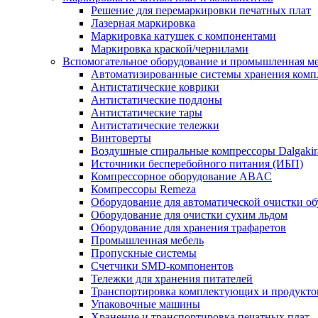
Решение для перемаркировки печатных плат
Лазерная маркировка
Маркировка катушек с компонентами
Маркировка краской/чернилами
Вспомогательное оборудование и промышленная м
Автоматизированные системы хранения ком
Антистатические коврики
Антистатические поддоны
Антистатические тары
Антистатические тележки
Винтоверты
Воздушные спиральные компрессоры Dalgakir
Источники бесперебойного питания (ИБП)
Компрессорное оборудование ABAC
Компрессоры Remeza
Оборудование для автоматической очистки о
Оборудование для очистки сухим льдом
Оборудование для хранения трафаретов
Промышленная мебель
Пропускные системы
Счетчики SMD-компонентов
Тележки для xранения питателей
Транспортировка комплектующих и продукто
Упаковочные машины
Хранение и транспортировка печатных плат