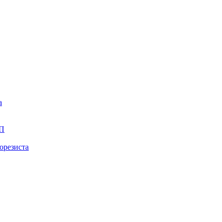
а
ПП
орезиста