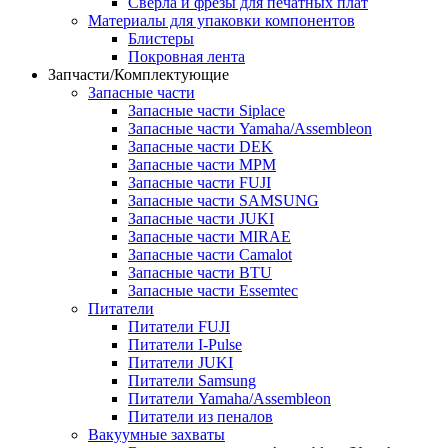
Сверла и фрезы для печатных плат
Материалы для упаковки компонентов
Блистеры
Покровная лента
Запчасти/Комплектующие
Запасные части
Запасные части Siplace
Запасные части Yamaha/Assembleon
Запасные части DEK
Запасные части MPM
Запасные части FUJI
Запасные части SAMSUNG
Запасные части JUKI
Запасные части MIRAE
Запасные части Camalot
Запасные части BTU
Запасные части Essemtec
Питатели
Питатели FUJI
Питатели I-Pulse
Питатели JUKI
Питатели Samsung
Питатели Yamaha/Assembleon
Питатели из пеналов
Вакуумные захваты