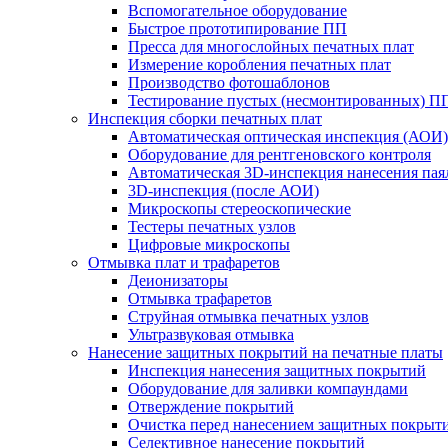
Вспомогательное оборудование
Быстрое прототипирование ПП
Пресса для многослойных печатных плат
Измерение коробления печатных плат
Производство фотошаблонов
Тестирование пустых (несмонтированных) П
Инспекция сборки печатных плат
Автоматическая оптическая инспекция (АОИ)
Оборудование для рентгеновского контроля
Автоматическая 3D-инспекция нанесения паял
3D-инспекция (после АОИ)
Микроскопы стереоскопические
Тестеры печатных узлов
Цифровые микроскопы
Отмывка плат и трафаретов
Деионизаторы
Отмывка трафаретов
Струйная отмывка печатных узлов
Ультразвуковая отмывка
Нанесение защитных покрытий на печатные платы
Инспекция нанесения защитных покрытий
Оборудование для заливки компаундами
Отверждение покрытий
Очистка перед нанесением защитных покрыт
Селективное нанесение покрытий