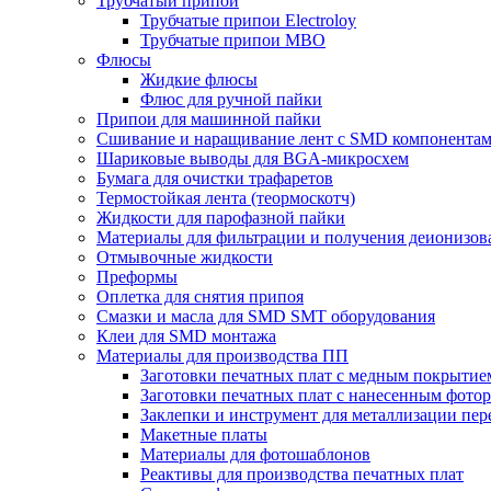
Трубчатый припой
Трубчатые припои Electroloy
Трубчатые припои MBO
Флюсы
Жидкие флюсы
Флюс для ручной пайки
Припои для машинной пайки
Сшивание и наращивание лент с SMD компонента
Шариковые выводы для BGA-микросхем
Бумага для очистки трафаретов
Термостойкая лента (теормоскотч)
Жидкости для парофазной пайки
Материалы для фильтрации и получения деионизов
Отмывочные жидкости
Преформы
Оплетка для снятия припоя
Смазки и масла для SMD SMT оборудования
Клеи для SMD монтажа
Материалы для производства ПП
Заготовки печатных плат с медным покрытие
Заготовки печатных плат с нанесенным фото
Заклепки и инструмент для металлизации пер
Макетные платы
Материалы для фотошаблонов
Реактивы для производства печатных плат