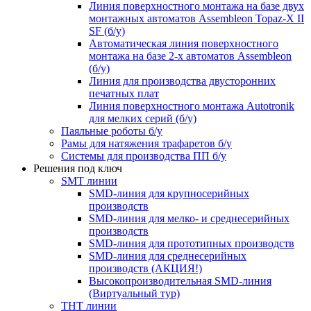
Линия поверхностного монтажа на базе двух
монтажных автоматов Assembleon Topaz-X II
SF (б/у)
Автоматическая линия поверхностного
монтажа на базе 2-х автоматов Assembleon
(б/у)
Линия для производства двусторонних
печатных плат
Линия поверхностного монтажа Autotronik
для мелких серий (б/у)
Паяльные роботы б/у
Рамы для натяжения трафаретов б/у
Системы для производства ПП б/у
Решения под ключ
SMT линии
SMD-линия для крупносерийных
производств
SMD-линия для мелко- и среднесерийных
производств
SMD-линия для прототипных производств
SMD-линия для среднесерийных
производств (АКЦИЯ!)
Высокопроизводительная SMD-линия
(Виртуальный тур)
THT линии