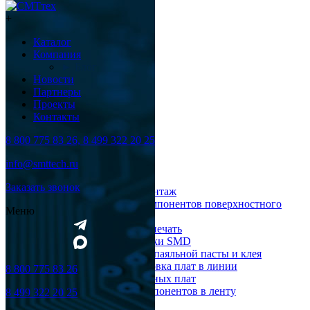
+
Каталог
Компания
► Блог
Новости
Партнеры
Проекты
Контакты
8 800 775 83 26, 8 499 322 20 25
Каталог
info@smttech.ru
Оборудование
Заказать звонок
Поверхностный монтаж
Установка компонентов поверхностного
Меню
монтажа
Трафаретная печать
Печи для пайки SMD
Дозирование паяльной пасты и клея
Транспортировка плат в линии
8 800 775 83 26
Ремонт печатных плат
Упаковка компонентов в ленту
8 499 322 20 25
Выводной монтаж