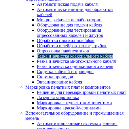
Автоматическая подача кабеля
Автоматические линии для обработки
кабелей
Микрографические лаборатории
Оборудование для подачи кабеля
Оборудование для тестирования
опрессованных кабелей и жгутов
Обработка плоских шлейфов
Обработка шлейфов, полос, трубок
Опрессовка наконечников
Резка и зачистка коаксиального кабеля
Резка и зачистка многожильного кабеля
Резка и зачистка одножильного кабеля
Скрутка кабелей и проводов
Скрутка проводов
Экранирование кабеля
Маркировка печатных плат и компонентов
Решение для перемаркировки печатных плат
Лазерная маркировка
Маркировка катушек с компонентами
Маркировка краской/чернилами
Вспомогательное оборудование и промышленная
мебель
Автоматизированные системы хранения
комплектующих