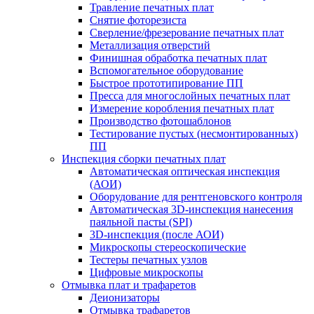
Травление печатных плат
Снятие фоторезиста
Сверление/фрезерование печатных плат
Металлизация отверстий
Финишная обработка печатных плат
Вспомогательное оборудование
Быстрое прототипирование ПП
Пресса для многослойных печатных плат
Измерение коробления печатных плат
Производство фотошаблонов
Тестирование пустых (несмонтированных)
ПП
Инспекция сборки печатных плат
Автоматическая оптическая инспекция
(АОИ)
Оборудование для рентгеновского контроля
Автоматическая 3D-инспекция нанесения
паяльной пасты (SPI)
3D-инспекция (после АОИ)
Микроскопы стереоскопические
Тестеры печатных узлов
Цифровые микроскопы
Отмывка плат и трафаретов
Деионизаторы
Отмывка трафаретов