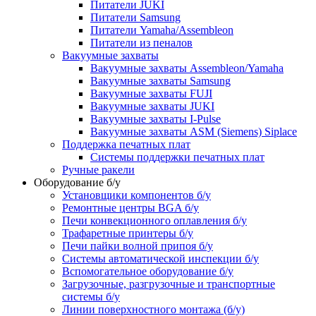
Питатели JUKI
Питатели Samsung
Питатели Yamaha/Assembleon
Питатели из пеналов
Вакуумные захваты
Вакуумные захваты Assembleon/Yamaha
Вакуумные захваты Samsung
Вакуумные захваты FUJI
Вакуумные захваты JUKI
Вакуумные захваты I-Pulse
Вакуумные захваты ASM (Siemens) Siplace
Поддержка печатных плат
Системы поддержки печатных плат
Ручные ракели
Оборудование б/у
Установщики компонентов б/у
Ремонтные центры BGA б/у
Печи конвекционного оплавления б/у
Трафаретные принтеры б/у
Печи пайки волной припоя б/у
Системы автоматической инспекции б/у
Вспомогательное оборудование б/у
Загрузочные, разгрузочные и транспортные
системы б/у
Линии поверхностного монтажа (б/у)