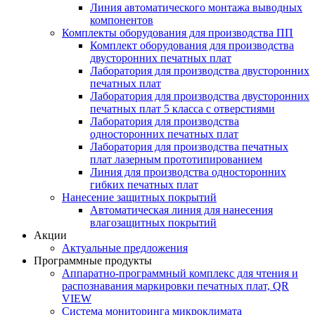
Линия автоматического монтажа выводных
компонентов
Комплекты оборудования для производства ПП
Комплект оборудования для производства
двусторонних печатных плат
Лаборатория для производства двусторонних
печатных плат
Лаборатория для производства двусторонних
печатных плат 5 класса с отверстиями
Лаборатория для производства
односторонних печатных плат
Лаборатория для производства печатных
плат лазерным прототипированием
Линия для производства односторонних
гибких печатных плат
Нанесение защитных покрытий
Автоматическая линия для нанесения
влагозащитных покрытий
Акции
Актуальные предложения
Программные продукты
Аппаратно-программный комплекс для чтения и
распознавания маркировки печатных плат, QR
VIEW
Система мониторинга микроклимата