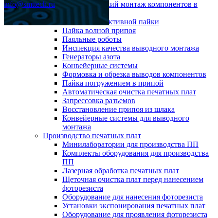
info@smttech.ru
Автоматический монтаж компонентов в
отверстия
Системы селективной пайки
Пайка волной припоя
Паяльные роботы
Инспекция качества выводного монтажа
Генераторы азота
Конвейерные системы
Формовка и обрезка выводов компонентов
Пайка погружением в припой
Автоматическая очистка печатных плат
Запрессовка разъемов
Восстановление припоя из шлака
Конвейерные системы для выводного
монтажа
Производство печатных плат
Минилаборатории для производства ПП
Комплекты оборудования для производства
ПП
Лазерная обработка печатных плат
Щеточная очистка плат перед нанесением
фоторезиста
Оборудование для нанесения фоторезиста
Установки экспонирования печатных плат
Оборудование для проявления фоторезиста