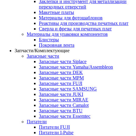
Заклепки и инструмент для металлизации
переходных отверстий
Макетные платы
Материалы для фотошаблонов
Реактивы для производства печатных плат
Сверла и фрезы для печатных плат
Материалы для упаковки компонентов
Блистеры
Покровная лента
Запчасти/Комплектующие
Запасные части
Запасные части Siplace
Запасные части Yamaha/Assembleon
Запасные части DEK
Запасные части MPM
Запасные части FUJI
Запасные части SAMSUNG
Запасные части JUKI
Запасные части MIRAE
Запасные части Camalot
Запасные части BTU
Запасные части Essemtec
Питатели
Питатели FUJI
Питатели I-Pulse