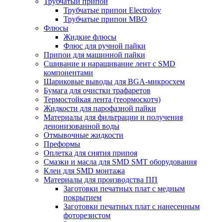
Трубчатый припой
Трубчатые припои Electroloy
Трубчатые припои MBO
Флюсы
Жидкие флюсы
Флюс для ручной пайки
Припои для машинной пайки
Сшивание и наращивание лент с SMD
компонентами
Шариковые выводы для BGA-микросхем
Бумага для очистки трафаретов
Термостойкая лента (теормоскотч)
Жидкости для парофазной пайки
Материалы для фильтрации и получения
деионизованной воды
Отмывочные жидкости
Преформы
Оплетка для снятия припоя
Смазки и масла для SMD SMT оборудования
Клеи для SMD монтажа
Материалы для производства ПП
Заготовки печатных плат с медным
покрытием
Заготовки печатных плат с нанесенным
фоторезистом