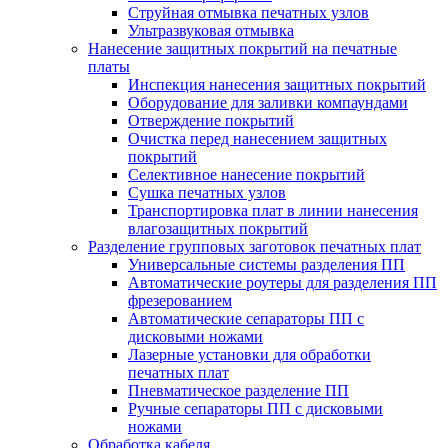
Струйная отмывка печатных узлов
Ультразвуковая отмывка
Нанесение защитных покрытий на печатные
платы
Инспекция нанесения защитных покрытий
Оборудование для заливки компаундами
Отверждение покрытий
Очистка перед нанесением защитных
покрытий
Селективное нанесение покрытий
Сушка печатных узлов
Транспортировка плат в линии нанесения
влагозащитных покрытий
Разделение групповых заготовок печатных плат
Универсальные системы разделения ПП
Автоматические роутеры для разделения ПП
фрезерованием
Автоматические сепараторы ПП с
дисковыми ножами
Лазерные установки для обработки
печатных плат
Пневматическое разделение ПП
Ручные сепараторы ПП с дисковыми
ножами
Обработка кабеля