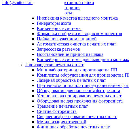
info@smttech.ru
Системы селективной пайки
Пайка волной припоя
Паяльные роботы
Инспекция качества выводного монтажа
Генераторы азота
Конвейерные системы
Формовка и обрезка выводов компонентов
Пайка погружением в припой
Автоматическая очистка печатных плат
Запрессовка разъемов
Восстановление припоя из шлака
Конвейерные системы для выводного монтаж
Производство печатных плат
Минилаборатории для производства ПП
Комплекты оборудования для производства 
Лазерная обработка печатных плат
Щеточная очистка плат перед нанесением фот
Оборудование для нанесения фоторезиста
Установки экспонирования печатных плат
Оборудование для проявления фоторезиста
Травление печатных плат
Снятие фоторезиста
Сверление/фрезерование печатных плат
Металлизация отверстий
Финишная обработка печатных плат