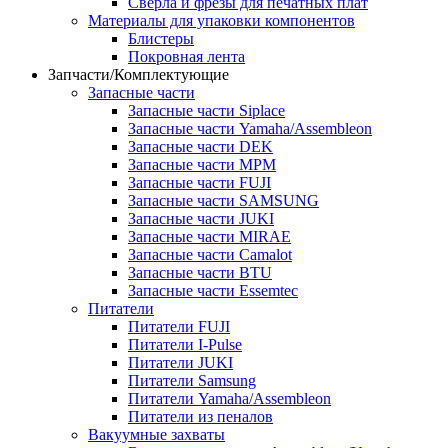
Сверла и фрезы для печатных плат
Материалы для упаковки компонентов
Блистеры
Покровная лента
Запчасти/Комплектующие
Запасные части
Запасные части Siplace
Запасные части Yamaha/Assembleon
Запасные части DEK
Запасные части MPM
Запасные части FUJI
Запасные части SAMSUNG
Запасные части JUKI
Запасные части MIRAE
Запасные части Camalot
Запасные части BTU
Запасные части Essemtec
Питатели
Питатели FUJI
Питатели I-Pulse
Питатели JUKI
Питатели Samsung
Питатели Yamaha/Assembleon
Питатели из пеналов
Вакуумные захваты