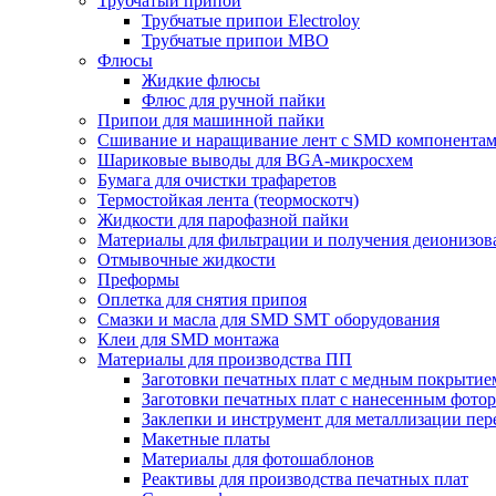
Трубчатый припой
Трубчатые припои Electroloy
Трубчатые припои MBO
Флюсы
Жидкие флюсы
Флюс для ручной пайки
Припои для машинной пайки
Сшивание и наращивание лент с SMD компонента
Шариковые выводы для BGA-микросхем
Бумага для очистки трафаретов
Термостойкая лента (теормоскотч)
Жидкости для парофазной пайки
Материалы для фильтрации и получения деионизов
Отмывочные жидкости
Преформы
Оплетка для снятия припоя
Смазки и масла для SMD SMT оборудования
Клеи для SMD монтажа
Материалы для производства ПП
Заготовки печатных плат с медным покрытие
Заготовки печатных плат с нанесенным фото
Заклепки и инструмент для металлизации пер
Макетные платы
Материалы для фотошаблонов
Реактивы для производства печатных плат