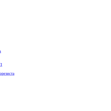
а
ПП
орезиста