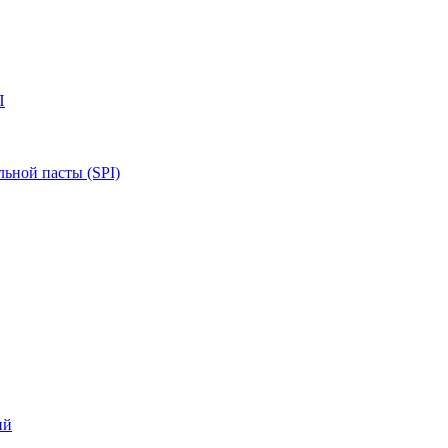
П
ьной пасты (SPI)
ий