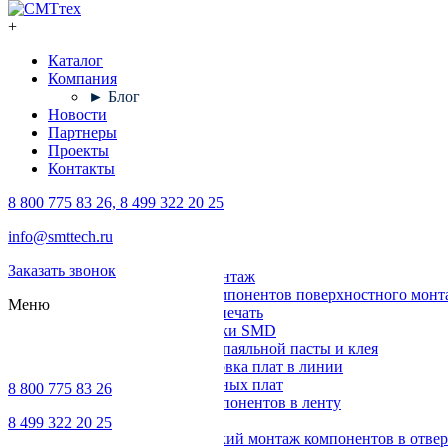
+
Каталог
Компания
► Блог
Новости
Партнеры
Проекты
Контакты
8 800 775 83 26, 8 499 322 20 25
Каталог
info@smttech.ru
Оборудование
Заказать звонок
Поверхностный монтаж
Установка компонентов поверхностного монт
Меню
Трафаретная печать
Печи для пайки SMD
Дозирование паяльной пасты и клея
Транспортировка плат в линии
Ремонт печатных плат
8 800 775 83 26
Упаковка компонентов в ленту
Выводной монтаж
8 499 322 20 25
Автоматический монтаж компонентов в отвер