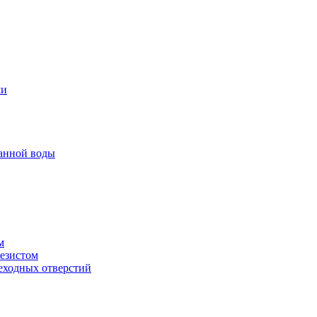
ми
анной воды
м
резистом
еходных отверстий