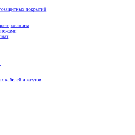
агозащитных покрытий
фрезерованием
 ножами
плат
й
х кабелей и жгутов