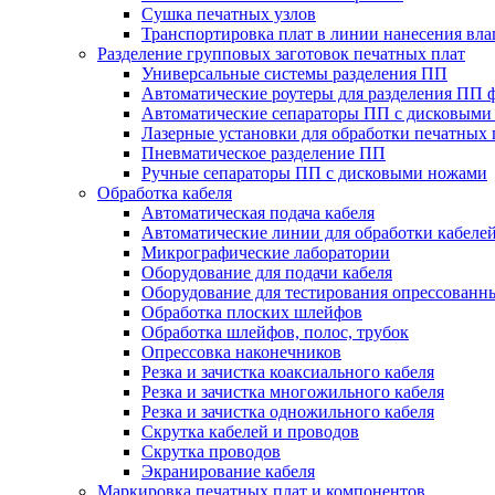
Сушка печатных узлов
Транспортировка плат в линии нанесения вл
Разделение групповых заготовок печатных плат
Универсальные системы разделения ПП
Автоматические роутеры для разделения ПП 
Автоматические сепараторы ПП с дисковыми
Лазерные установки для обработки печатных 
Пневматическое разделение ПП
Ручные сепараторы ПП с дисковыми ножами
Обработка кабеля
Автоматическая подача кабеля
Автоматические линии для обработки кабеле
Микрографические лаборатории
Оборудование для подачи кабеля
Оборудование для тестирования опрессованны
Обработка плоских шлейфов
Обработка шлейфов, полос, трубок
Опрессовка наконечников
Резка и зачистка коаксиального кабеля
Резка и зачистка многожильного кабеля
Резка и зачистка одножильного кабеля
Скрутка кабелей и проводов
Скрутка проводов
Экранирование кабеля
Маркировка печатных плат и компонентов