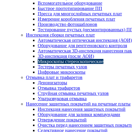
Вспомогательное оборудование
Быстрое прототипирование ПП
Пресса для многослойных печатных плат
Измерение коробления печатных плат
Производство фотошаблонов
Тестирование пустых (несмонтированных) П
Инспекция сборки печатных плат
Автоматическая оптическая инспекция (АОИ)
Оборудование для рентгеновского контроля
Автоматическая 3D-инспекция нанесения паял
3D-инспекция (после АОИ)
Микроскопы стереоскопические
Тестеры печатных узлов
Цифровые микроскопы
Отмывка плат и трафаретов
Деионизаторы
Отмывка трафаретов
Струйная отмывка печатных узлов
Ультразвуковая отмывка
Нанесение защитных покрытий на печатные платы
Инспекция нанесения защитных покрытий
Оборудование для заливки компаундами
Отверждение покрытий
Очистка перед нанесением защитных покрыт
Селективное нанесение покрытий