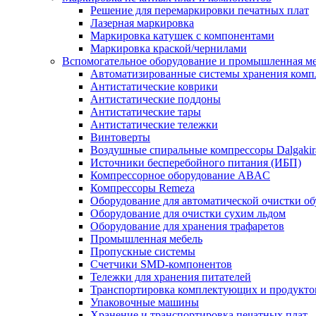
Решение для перемаркировки печатных плат
Лазерная маркировка
Маркировка катушек с компонентами
Маркировка краской/чернилами
Вспомогательное оборудование и промышленная м
Автоматизированные системы хранения ком
Антистатические коврики
Антистатические поддоны
Антистатические тары
Антистатические тележки
Винтоверты
Воздушные спиральные компрессоры Dalgakir
Источники бесперебойного питания (ИБП)
Компрессорное оборудование ABAC
Компрессоры Remeza
Оборудование для автоматической очистки о
Оборудование для очистки сухим льдом
Оборудование для хранения трафаретов
Промышленная мебель
Пропускные системы
Счетчики SMD-компонентов
Тележки для xранения питателей
Транспортировка комплектующих и продукто
Упаковочные машины
Хранение и транспортировка печатных плат