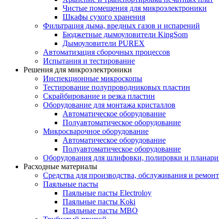
Чистые помещения для микроэлектроники
Шкафы сухого хранения
Фильтрация дыма, вредных газов и испарений
Бюджетные дымоуловители KingSom
Дымоуловители PUREX
Автоматизация сборочных процессов
Испытания и тестирование
Решения для микроэлектроники
Инспекционные микроскопы
Тестирование полупроводниковых пластин
Скрайбирование и резка пластин
Оборудование для монтажа кристаллов
Автоматическое оборудование
Полуавтоматическое оборудование
Микросварочное оборудование
Автоматическое оборудование
Полуавтоматическое оборудование
Оборудования для шлифовки, полировки и планар
Расходные материалы
Средства для производства, обслуживания и ремонт
Паяльные пасты
Паяльные пасты Electroloy
Паяльные пасты Koki
Паяльные пасты MBO