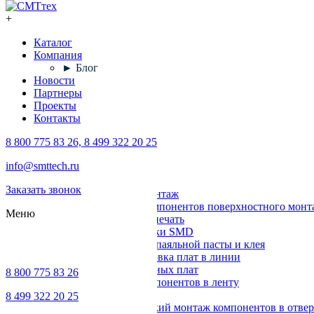
+
Каталог
Компания
► Блог
Новости
Партнеры
Проекты
Контакты
8 800 775 83 26, 8 499 322 20 25
Каталог
info@smttech.ru
Оборудование
Заказать звонок
Поверхностный монтаж
Установка компонентов поверхностного монт
Меню
Трафаретная печать
Печи для пайки SMD
Дозирование паяльной пасты и клея
Транспортировка плат в линии
Ремонт печатных плат
8 800 775 83 26
Упаковка компонентов в ленту
Выводной монтаж
8 499 322 20 25
Автоматический монтаж компонентов в отвер