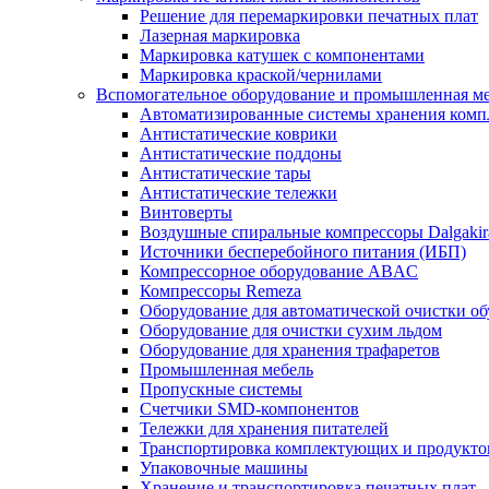
Решение для перемаркировки печатных плат
Лазерная маркировка
Маркировка катушек с компонентами
Маркировка краской/чернилами
Вспомогательное оборудование и промышленная м
Автоматизированные системы хранения ком
Антистатические коврики
Антистатические поддоны
Антистатические тары
Антистатические тележки
Винтоверты
Воздушные спиральные компрессоры Dalgakir
Источники бесперебойного питания (ИБП)
Компрессорное оборудование ABAC
Компрессоры Remeza
Оборудование для автоматической очистки о
Оборудование для очистки сухим льдом
Оборудование для хранения трафаретов
Промышленная мебель
Пропускные системы
Счетчики SMD-компонентов
Тележки для xранения питателей
Транспортировка комплектующих и продукто
Упаковочные машины
Хранение и транспортировка печатных плат