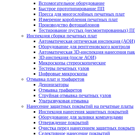
Вспомогательное оборудование
Быстрое прототипирование ПП
Пресса для многослойных печатных плат
Измерение коробления печатных плат
Производство фотошаблонов
Тестирование пустых (несмонтированных) П
Инспекция сборки печатных плат
Автоматическая оптическая инспекция (АОИ)
Оборудование для рентгеновского контроля
Автоматическая 3D-инспекция нанесения паял
3D-инспекция (после АОИ)
Микроскопы стереоскопические
Тестеры печатных узлов
Цифровые микроскопы
Отмывка плат и трафаретов
Деионизаторы
Отмывка трафаретов
Струйная отмывка печатных узлов
Ультразвуковая отмывка
Нанесение защитных покрытий на печатные платы
Инспекция нанесения защитных покрытий
Оборудование для заливки компаундами
Отверждение покрытий
Очистка перед нанесением защитных покрыт
Селективное нанесение покрытий