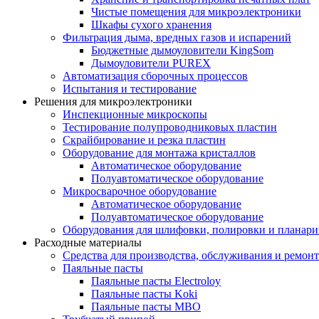
Чистые помещения для микроэлектроники
Шкафы сухого хранения
Фильтрация дыма, вредных газов и испарений
Бюджетные дымоуловители KingSom
Дымоуловители PUREX
Автоматизация сборочных процессов
Испытания и тестирование
Решения для микроэлектроники
Инспекционные микроскопы
Тестирование полупроводниковых пластин
Скрайбирование и резка пластин
Оборудование для монтажа кристаллов
Автоматическое оборудование
Полуавтоматическое оборудование
Микросварочное оборудование
Автоматическое оборудование
Полуавтоматическое оборудование
Оборудования для шлифовки, полировки и планар
Расходные материалы
Средства для производства, обслуживания и ремонт
Паяльные пасты
Паяльные пасты Electroloy
Паяльные пасты Koki
Паяльные пасты MBO