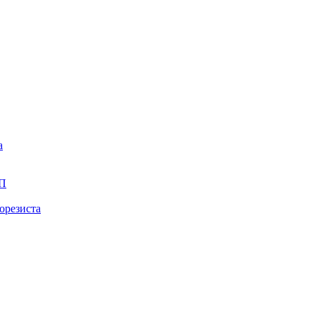
а
ПП
орезиста