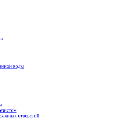
ми
анной воды
м
резистом
еходных отверстий