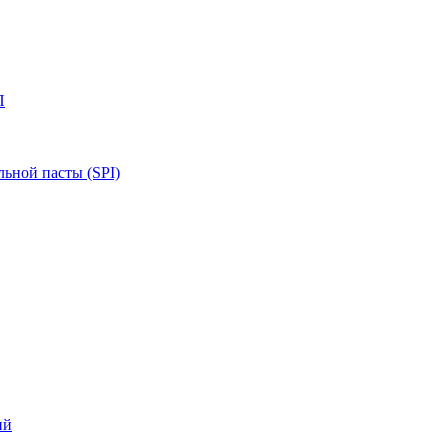
П
ьной пасты (SPI)
ий