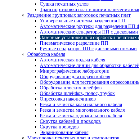
Сушка печатных узлов
Транспортировка плат в линии нанесения вл
Разделение групповых заготовок печатных плат
Универсальные системы разделения ПП
Автоматические роутеры для разделения ПП 
Автоматические сепараторы ПП с дисковыми
Лазерные установки для обработки печатных 
Пневматическое разделение ПП
Ручные сепараторы ПП с дисковыми ножами
Обработка кабеля
Автоматическая подача кабеля
Автоматические линии для обработки кабеле
Микрографические лаборатории
Оборудование для подачи кабеля
Оборудование для тестирования опрессованны
Обработка плоских шлейфов
Обработка шлейфов, полос, трубок
Опрессовка наконечников
Резка и зачистка коаксиального кабеля
Резка и зачистка многожильного кабеля
Резка и зачистка одножильного кабеля
Скрутка кабелей и проводов
Скрутка проводов
Экранирование кабеля
Маркировка печатных плат и компонентов