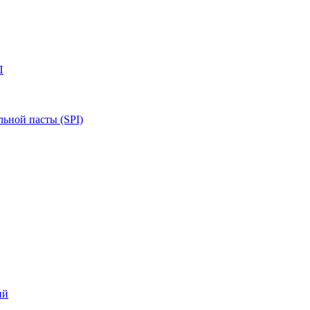
П
ьной пасты (SPI)
ий