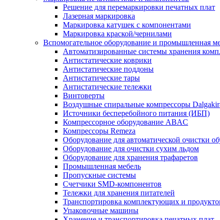
Решение для перемаркировки печатных плат
Лазерная маркировка
Маркировка катушек с компонентами
Маркировка краской/чернилами
Вспомогательное оборудование и промышленная м
Автоматизированные системы хранения ком
Антистатические коврики
Антистатические поддоны
Антистатические тары
Антистатические тележки
Винтоверты
Воздушные спиральные компрессоры Dalgakir
Источники бесперебойного питания (ИБП)
Компрессорное оборудование ABAC
Компрессоры Remeza
Оборудование для автоматической очистки о
Оборудование для очистки сухим льдом
Оборудование для хранения трафаретов
Промышленная мебель
Пропускные системы
Счетчики SMD-компонентов
Тележки для xранения питателей
Транспортировка комплектующих и продукто
Упаковочные машины
Хранение и транспортировка печатных плат