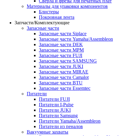
Сверла и фрезы для печатных плат
Материалы для упаковки компонентов
Блистеры
Покровная лента
Запчасти/Комплектующие
Запасные части
Запасные части Siplace
Запасные части Yamaha/Assembleon
Запасные части DEK
Запасные части MPM
Запасные части FUJI
Запасные части SAMSUNG
Запасные части JUKI
Запасные части MIRAE
Запасные части Camalot
Запасные части BTU
Запасные части Essemtec
Питатели
Питатели FUJI
Питатели I-Pulse
Питатели JUKI
Питатели Samsung
Питатели Yamaha/Assembleon
Питатели из пеналов
Вакуумные захваты