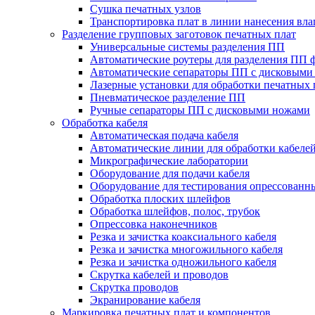
Сушка печатных узлов
Транспортировка плат в линии нанесения вл
Разделение групповых заготовок печатных плат
Универсальные системы разделения ПП
Автоматические роутеры для разделения ПП 
Автоматические сепараторы ПП с дисковыми
Лазерные установки для обработки печатных 
Пневматическое разделение ПП
Ручные сепараторы ПП с дисковыми ножами
Обработка кабеля
Автоматическая подача кабеля
Автоматические линии для обработки кабеле
Микрографические лаборатории
Оборудование для подачи кабеля
Оборудование для тестирования опрессованны
Обработка плоских шлейфов
Обработка шлейфов, полос, трубок
Опрессовка наконечников
Резка и зачистка коаксиального кабеля
Резка и зачистка многожильного кабеля
Резка и зачистка одножильного кабеля
Скрутка кабелей и проводов
Скрутка проводов
Экранирование кабеля
Маркировка печатных плат и компонентов