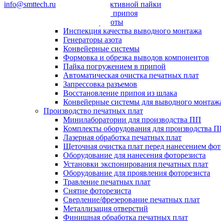
info@smttech.ru
Системы селективной пайки
Пайка волной припоя
Паяльные роботы
Инспекция качества выводного монтажа
Генераторы азота
Конвейерные системы
Формовка и обрезка выводов компонентов
Пайка погружением в припой
Автоматическая очистка печатных плат
Запрессовка разъемов
Восстановление припоя из шлака
Конвейерные системы для выводного монтаж
Производство печатных плат
Минилаборатории для производства ПП
Комплекты оборудования для производства 
Лазерная обработка печатных плат
Щеточная очистка плат перед нанесением фот
Оборудование для нанесения фоторезиста
Установки экспонирования печатных плат
Оборудование для проявления фоторезиста
Травление печатных плат
Снятие фоторезиста
Сверление/фрезерование печатных плат
Металлизация отверстий
Финишная обработка печатных плат