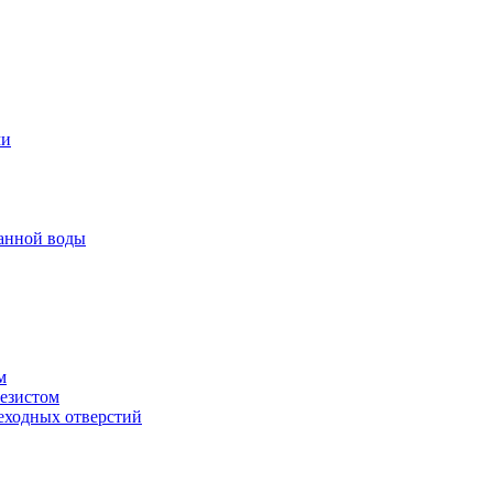
ми
анной воды
м
резистом
еходных отверстий