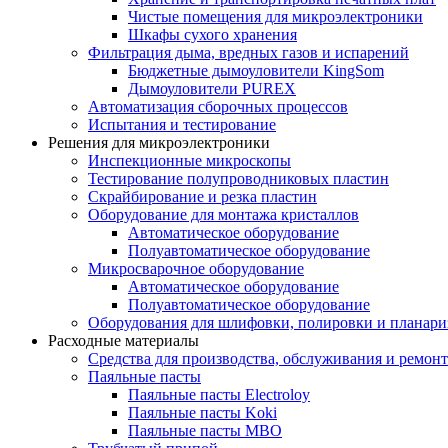
Чистые помещения для микроэлектроники
Шкафы сухого хранения
Фильтрация дыма, вредных газов и испарений
Бюджетные дымоуловители KingSom
Дымоуловители PUREX
Автоматизация сборочных процессов
Испытания и тестирование
Решения для микроэлектроники
Инспекционные микроскопы
Тестирование полупроводниковых пластин
Скрайбирование и резка пластин
Оборудование для монтажа кристаллов
Автоматическое оборудование
Полуавтоматическое оборудование
Микросварочное оборудование
Автоматическое оборудование
Полуавтоматическое оборудование
Оборудования для шлифовки, полировки и планар
Расходные материалы
Средства для производства, обслуживания и ремонт
Паяльные пасты
Паяльные пасты Electroloy
Паяльные пасты Koki
Паяльные пасты MBO