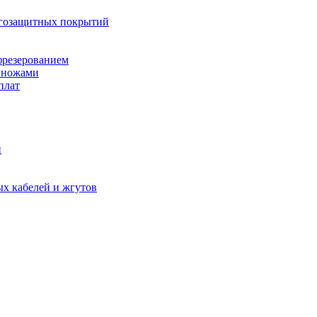
агозащитных покрытий
фрезерованием
 ножами
плат
й
х кабелей и жгутов