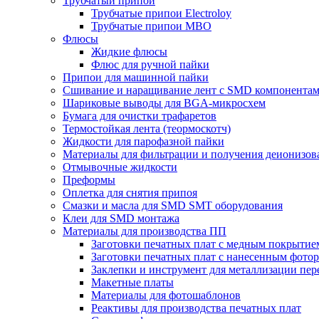
Трубчатый припой
Трубчатые припои Electroloy
Трубчатые припои MBO
Флюсы
Жидкие флюсы
Флюс для ручной пайки
Припои для машинной пайки
Сшивание и наращивание лент с SMD компонента
Шариковые выводы для BGA-микросхем
Бумага для очистки трафаретов
Термостойкая лента (теормоскотч)
Жидкости для парофазной пайки
Материалы для фильтрации и получения деионизов
Отмывочные жидкости
Преформы
Оплетка для снятия припоя
Смазки и масла для SMD SMT оборудования
Клеи для SMD монтажа
Материалы для производства ПП
Заготовки печатных плат с медным покрытие
Заготовки печатных плат с нанесенным фото
Заклепки и инструмент для металлизации пер
Макетные платы
Материалы для фотошаблонов
Реактивы для производства печатных плат