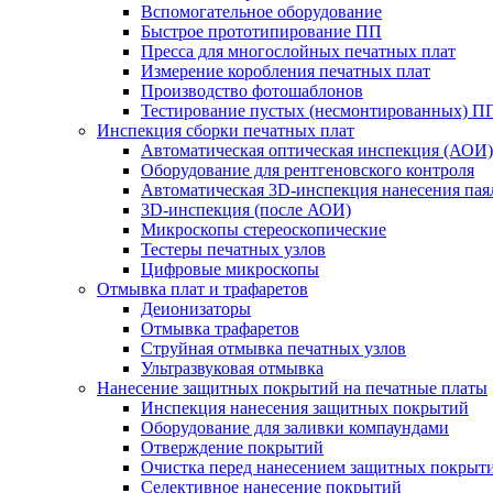
Вспомогательное оборудование
Быстрое прототипирование ПП
Пресса для многослойных печатных плат
Измерение коробления печатных плат
Производство фотошаблонов
Тестирование пустых (несмонтированных) П
Инспекция сборки печатных плат
Автоматическая оптическая инспекция (АОИ)
Оборудование для рентгеновского контроля
Автоматическая 3D-инспекция нанесения паял
3D-инспекция (после АОИ)
Микроскопы стереоскопические
Тестеры печатных узлов
Цифровые микроскопы
Отмывка плат и трафаретов
Деионизаторы
Отмывка трафаретов
Струйная отмывка печатных узлов
Ультразвуковая отмывка
Нанесение защитных покрытий на печатные платы
Инспекция нанесения защитных покрытий
Оборудование для заливки компаундами
Отверждение покрытий
Очистка перед нанесением защитных покрыт
Селективное нанесение покрытий