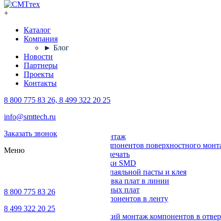
+
Каталог
Компания
► Блог
Новости
Партнеры
Проекты
Контакты
8 800 775 83 26, 8 499 322 20 25
Каталог
info@smttech.ru
Оборудование
Заказать звонок
Поверхностный монтаж
Установка компонентов поверхностного монт
Меню
Трафаретная печать
Печи для пайки SMD
Дозирование паяльной пасты и клея
Транспортировка плат в линии
Ремонт печатных плат
8 800 775 83 26
Упаковка компонентов в ленту
Выводной монтаж
8 499 322 20 25
Автоматический монтаж компонентов в отвер