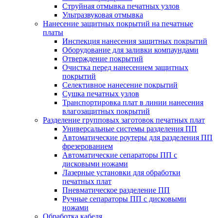
Струйная отмывка печатных узлов
Ультразвуковая отмывка
Нанесение защитных покрытий на печатные
платы
Инспекция нанесения защитных покрытий
Оборудование для заливки компаундами
Отверждение покрытий
Очистка перед нанесением защитных
покрытий
Селективное нанесение покрытий
Сушка печатных узлов
Транспортировка плат в линии нанесения
влагозащитных покрытий
Разделение групповых заготовок печатных плат
Универсальные системы разделения ПП
Автоматические роутеры для разделения ПП
фрезерованием
Автоматические сепараторы ПП с
дисковыми ножами
Лазерные установки для обработки
печатных плат
Пневматическое разделение ПП
Ручные сепараторы ПП с дисковыми
ножами
Обработка кабеля