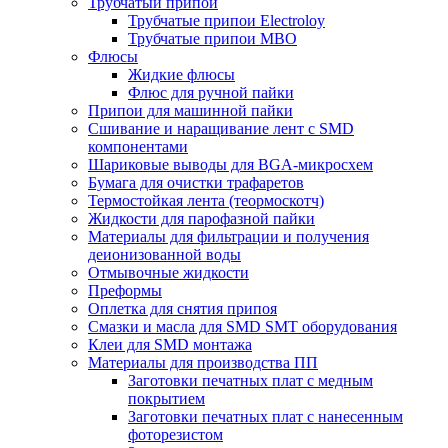
Трубчатый припой
Трубчатые припои Electroloy
Трубчатые припои MBO
Флюсы
Жидкие флюсы
Флюс для ручной пайки
Припои для машинной пайки
Сшивание и наращивание лент с SMD
компонентами
Шариковые выводы для BGA-микросхем
Бумага для очистки трафаретов
Термостойкая лента (теормоскотч)
Жидкости для парофазной пайки
Материалы для фильтрации и получения
деионизованной воды
Отмывочные жидкости
Преформы
Оплетка для снятия припоя
Смазки и масла для SMD SMT оборудования
Клеи для SMD монтажа
Материалы для производства ПП
Заготовки печатных плат с медным
покрытием
Заготовки печатных плат с нанесенным
фоторезистом