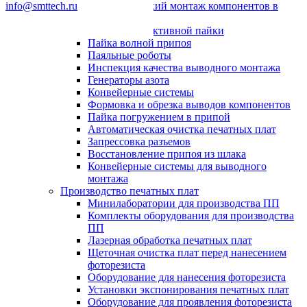
info@smttech.ru
Автоматический монтаж компонентов в
отверстия
Системы селективной пайки
Пайка волной припоя
Паяльные роботы
Инспекция качества выводного монтажа
Генераторы азота
Конвейерные системы
Формовка и обрезка выводов компонентов
Пайка погружением в припой
Автоматическая очистка печатных плат
Запрессовка разъемов
Восстановление припоя из шлака
Конвейерные системы для выводного
монтажа
Производство печатных плат
Минилаборатории для производства ПП
Комплекты оборудования для производства
ПП
Лазерная обработка печатных плат
Щеточная очистка плат перед нанесением
фоторезиста
Оборудование для нанесения фоторезиста
Установки экспонирования печатных плат
Оборудование для проявления фоторезиста