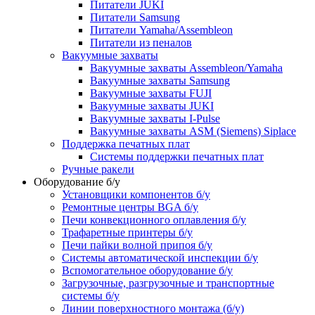
Питатели JUKI
Питатели Samsung
Питатели Yamaha/Assembleon
Питатели из пеналов
Вакуумные захваты
Вакуумные захваты Assembleon/Yamaha
Вакуумные захваты Samsung
Вакуумные захваты FUJI
Вакуумные захваты JUKI
Вакуумные захваты I-Pulse
Вакуумные захваты ASM (Siemens) Siplace
Поддержка печатных плат
Системы поддержки печатных плат
Ручные ракели
Оборудование б/у
Установщики компонентов б/у
Ремонтные центры BGA б/у
Печи конвекционного оплавления б/у
Трафаретные принтеры б/у
Печи пайки волной припоя б/у
Системы автоматической инспекции б/у
Вспомогательное оборудование б/у
Загрузочные, разгрузочные и транспортные
системы б/у
Линии поверхностного монтажа (б/у)