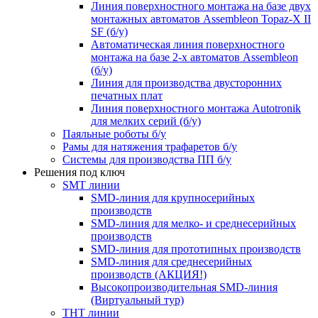
Линия поверхностного монтажа на базе двух
монтажных автоматов Assembleon Topaz-X II
SF (б/у)
Автоматическая линия поверхностного
монтажа на базе 2-х автоматов Assembleon
(б/у)
Линия для производства двусторонних
печатных плат
Линия поверхностного монтажа Autotronik
для мелких серий (б/у)
Паяльные роботы б/у
Рамы для натяжения трафаретов б/у
Системы для производства ПП б/у
Решения под ключ
SMT линии
SMD-линия для крупносерийных
производств
SMD-линия для мелко- и среднесерийных
производств
SMD-линия для прототипных производств
SMD-линия для среднесерийных
производств (АКЦИЯ!)
Высокопроизводительная SMD-линия
(Виртуальный тур)
THT линии