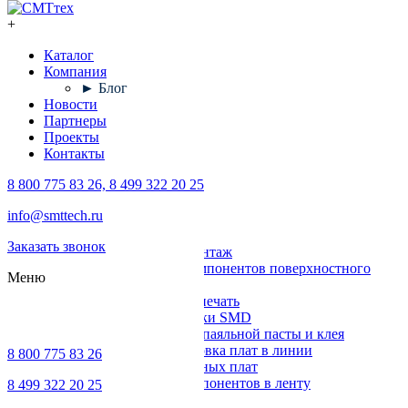
+
Каталог
Компания
► Блог
Новости
Партнеры
Проекты
Контакты
8 800 775 83 26, 8 499 322 20 25
Каталог
info@smttech.ru
Оборудование
Заказать звонок
Поверхностный монтаж
Установка компонентов поверхностного
Меню
монтажа
Трафаретная печать
Печи для пайки SMD
Дозирование паяльной пасты и клея
Транспортировка плат в линии
8 800 775 83 26
Ремонт печатных плат
Упаковка компонентов в ленту
8 499 322 20 25
Выводной монтаж