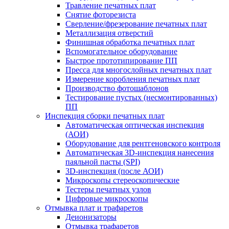
Травление печатных плат
Снятие фоторезиста
Сверление/фрезерование печатных плат
Металлизация отверстий
Финишная обработка печатных плат
Вспомогательное оборудование
Быстрое прототипирование ПП
Пресса для многослойных печатных плат
Измерение коробления печатных плат
Производство фотошаблонов
Тестирование пустых (несмонтированных)
ПП
Инспекция сборки печатных плат
Автоматическая оптическая инспекция
(АОИ)
Оборудование для рентгеновского контроля
Автоматическая 3D-инспекция нанесения
паяльной пасты (SPI)
3D-инспекция (после АОИ)
Микроскопы стереоскопические
Тестеры печатных узлов
Цифровые микроскопы
Отмывка плат и трафаретов
Деионизаторы
Отмывка трафаретов