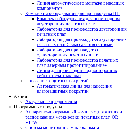
Линия автоматического монтажа выводных
компонентов
Комплекты оборудования для производства ПП
Комплект оборудования для производства
двусторонних печатных плат
Лаборатория для производства двусторонних
печатных плат
Лаборатория для производства двусторонних
печатных плат 5 класса с отверстиями
Лаборатория для производства
односторонних печатных плат
Лаборатория для производства печатных
плат лазерным прототипированием
Линия для производства односторонних
гибких печатных плат
Нанесение защитных покрытий
Автоматическая линия для нанесения
влагозащитных покрытий
Акции
Актуальные предложения
Программные продукты
Аппаратно-программный комплекс для чтения и
распознавания маркировки печатных плат, QR
VIEW
Система мониторинга микроклимата