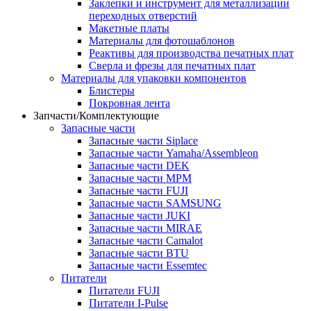
Заклепки и инструмент для металлизации
переходных отверстий
Макетные платы
Материалы для фотошаблонов
Реактивы для производства печатных плат
Сверла и фрезы для печатных плат
Материалы для упаковки компонентов
Блистеры
Покровная лента
Запчасти/Комплектующие
Запасные части
Запасные части Siplace
Запасные части Yamaha/Assembleon
Запасные части DEK
Запасные части MPM
Запасные части FUJI
Запасные части SAMSUNG
Запасные части JUKI
Запасные части MIRAE
Запасные части Camalot
Запасные части BTU
Запасные части Essemtec
Питатели
Питатели FUJI
Питатели I-Pulse