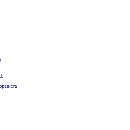
а
ПП
орезиста