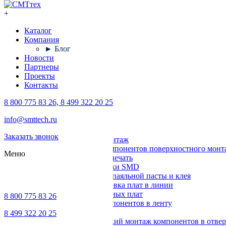
+
Каталог
Компания
► Блог
Новости
Партнеры
Проекты
Контакты
8 800 775 83 26, 8 499 322 20 25
Каталог
info@smttech.ru
Оборудование
Заказать звонок
Поверхностный монтаж
Установка компонентов поверхностного монт
Меню
Трафаретная печать
Печи для пайки SMD
Дозирование паяльной пасты и клея
Транспортировка плат в линии
Ремонт печатных плат
8 800 775 83 26
Упаковка компонентов в ленту
Выводной монтаж
8 499 322 20 25
Автоматический монтаж компонентов в отвер