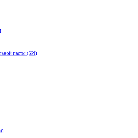
П
ьной пасты (SPI)
ий