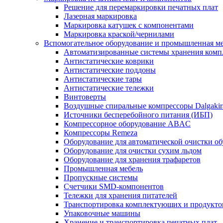
Решение для перемаркировки печатных плат
Лазерная маркировка
Маркировка катушек с компонентами
Маркировка краской/чернилами
Вспомогательное оборудование и промышленная м
Автоматизированные системы хранения ком
Антистатические коврики
Антистатические поддоны
Антистатические тары
Антистатические тележки
Винтоверты
Воздушные спиральные компрессоры Dalgakir
Источники бесперебойного питания (ИБП)
Компрессорное оборудование ABAC
Компрессоры Remeza
Оборудование для автоматической очистки о
Оборудование для очистки сухим льдом
Оборудование для хранения трафаретов
Промышленная мебель
Пропускные системы
Счетчики SMD-компонентов
Тележки для xранения питателей
Транспортировка комплектующих и продукто
Упаковочные машины
Хранение и транспортировка печатных плат