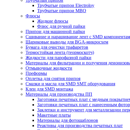
Трубчатый припой
Трубчатые припои Electroloy
Трубчатые припои MBO
Флюсы
Жидкие флюсы
Флюс для ручной пайки
Припои для машинной пайки
Сшивание и наращивание лент с SMD компонента
Шариковые выводы для BGA-микросхем
Бумага для очистки трафаретов
Термостойкая лента (теормоскотч)
Жидкости для парофазной пайки
Материалы для фильтрации и получения деионизов
Отмывочные жидкости
Преформы
Оплетка для снятия припоя
Смазки и масла для SMD SMT оборудования
Клеи для SMD монтажа
Материалы для производства ПП
Заготовки печатных плат с медным покрытие
Заготовки печатных плат с нанесенным фото
Заклепки и инструмент для металлизации пер
Макетные платы
Материалы для фотошаблонов
Реактивы для производства печатных плат