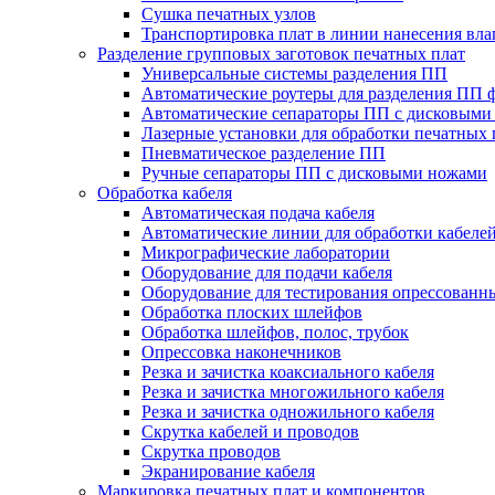
Сушка печатных узлов
Транспортировка плат в линии нанесения вл
Разделение групповых заготовок печатных плат
Универсальные системы разделения ПП
Автоматические роутеры для разделения ПП 
Автоматические сепараторы ПП с дисковыми
Лазерные установки для обработки печатных 
Пневматическое разделение ПП
Ручные сепараторы ПП с дисковыми ножами
Обработка кабеля
Автоматическая подача кабеля
Автоматические линии для обработки кабеле
Микрографические лаборатории
Оборудование для подачи кабеля
Оборудование для тестирования опрессованны
Обработка плоских шлейфов
Обработка шлейфов, полос, трубок
Опрессовка наконечников
Резка и зачистка коаксиального кабеля
Резка и зачистка многожильного кабеля
Резка и зачистка одножильного кабеля
Скрутка кабелей и проводов
Скрутка проводов
Экранирование кабеля
Маркировка печатных плат и компонентов