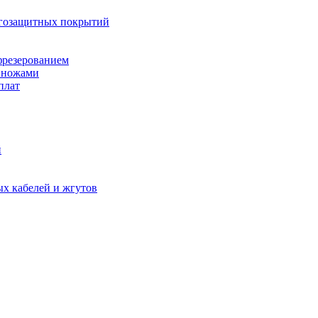
агозащитных покрытий
фрезерованием
 ножами
плат
й
х кабелей и жгутов