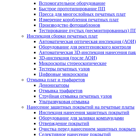
Вспомогательное оборудование
Быстрое прототипирование ПП
Пресса для многослойных печатных плат
Измерение коробления печатных плат
Производство фотошаблонов
Тестирование пустых (несмонтированных) П
Инспекция сборки печатных плат
Автоматическая оптическая инспекция (АОИ)
Оборудование для рентгеновского контроля
Автоматическая 3D-инспекция нанесения паял
3D-инспекция (после АОИ)
Микроскопы стереоскопические
Тестеры печатных узлов
Цифровые микроскопы
Отмывка плат и трафаретов
Деионизаторы
Отмывка трафаретов
Струйная отмывка печатных узлов
Ультразвуковая отмывка
Нанесение защитных покрытий на печатные платы
Инспекция нанесения защитных покрытий
Оборудование для заливки компаундами
Отверждение покрытий
Очистка перед нанесением защитных покрыт
Селективное нанесение покрытий