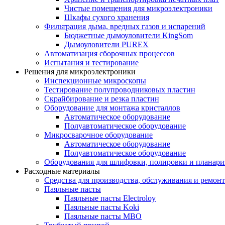
Чистые помещения для микроэлектроники
Шкафы сухого хранения
Фильтрация дыма, вредных газов и испарений
Бюджетные дымоуловители KingSom
Дымоуловители PUREX
Автоматизация сборочных процессов
Испытания и тестирование
Решения для микроэлектроники
Инспекционные микроскопы
Тестирование полупроводниковых пластин
Скрайбирование и резка пластин
Оборудование для монтажа кристаллов
Автоматическое оборудование
Полуавтоматическое оборудование
Микросварочное оборудование
Автоматическое оборудование
Полуавтоматическое оборудование
Оборудования для шлифовки, полировки и планар
Расходные материалы
Средства для производства, обслуживания и ремонт
Паяльные пасты
Паяльные пасты Electroloy
Паяльные пасты Koki
Паяльные пасты MBO