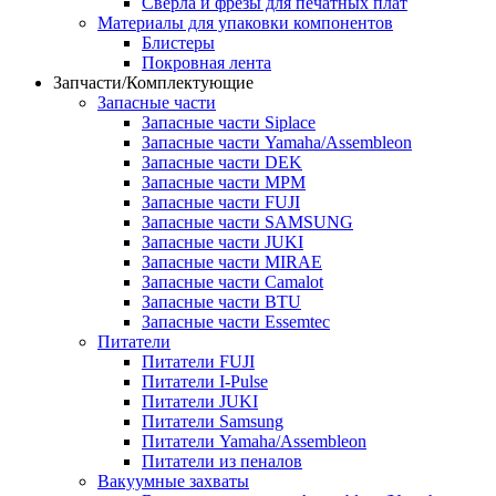
Сверла и фрезы для печатных плат
Материалы для упаковки компонентов
Блистеры
Покровная лента
Запчасти/Комплектующие
Запасные части
Запасные части Siplace
Запасные части Yamaha/Assembleon
Запасные части DEK
Запасные части MPM
Запасные части FUJI
Запасные части SAMSUNG
Запасные части JUKI
Запасные части MIRAE
Запасные части Camalot
Запасные части BTU
Запасные части Essemtec
Питатели
Питатели FUJI
Питатели I-Pulse
Питатели JUKI
Питатели Samsung
Питатели Yamaha/Assembleon
Питатели из пеналов
Вакуумные захваты