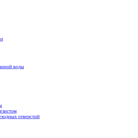
ми
анной воды
м
резистом
еходных отверстий