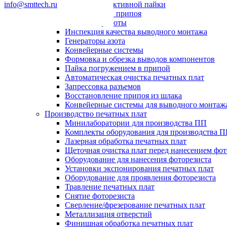
info@smttech.ru
Системы селективной пайки
Пайка волной припоя
Паяльные роботы
Инспекция качества выводного монтажа
Генераторы азота
Конвейерные системы
Формовка и обрезка выводов компонентов
Пайка погружением в припой
Автоматическая очистка печатных плат
Запрессовка разъемов
Восстановление припоя из шлака
Конвейерные системы для выводного монтаж
Производство печатных плат
Минилаборатории для производства ПП
Комплекты оборудования для производства 
Лазерная обработка печатных плат
Щеточная очистка плат перед нанесением фот
Оборудование для нанесения фоторезиста
Установки экспонирования печатных плат
Оборудование для проявления фоторезиста
Травление печатных плат
Снятие фоторезиста
Сверление/фрезерование печатных плат
Металлизация отверстий
Финишная обработка печатных плат