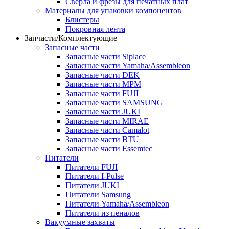
Сверла и фрезы для печатных плат
Материалы для упаковки компонентов
Блистеры
Покровная лента
Запчасти/Комплектующие
Запасные части
Запасные части Siplace
Запасные части Yamaha/Assembleon
Запасные части DEK
Запасные части MPM
Запасные части FUJI
Запасные части SAMSUNG
Запасные части JUKI
Запасные части MIRAE
Запасные части Camalot
Запасные части BTU
Запасные части Essemtec
Питатели
Питатели FUJI
Питатели I-Pulse
Питатели JUKI
Питатели Samsung
Питатели Yamaha/Assembleon
Питатели из пеналов
Вакуумные захваты