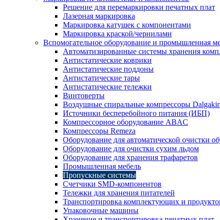
Решение для перемаркировки печатных плат
Лазерная маркировка
Маркировка катушек с компонентами
Маркировка краской/чернилами
Вспомогательное оборудование и промышленная м
Автоматизированные системы хранения ком
Антистатические коврики
Антистатические поддоны
Антистатические тары
Антистатические тележки
Винтоверты
Воздушные спиральные компрессоры Dalgakir
Источники бесперебойного питания (ИБП)
Компрессорное оборудование ABAC
Компрессоры Remeza
Оборудование для автоматической очистки о
Оборудование для очистки сухим льдом
Оборудование для хранения трафаретов
Промышленная мебель
Пропускные системы
Счетчики SMD-компонентов
Тележки для xранения питателей
Транспортировка комплектующих и продукто
Упаковочные машины
Хранение и транспортировка печатных плат