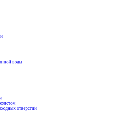
ми
анной воды
м
резистом
еходных отверстий