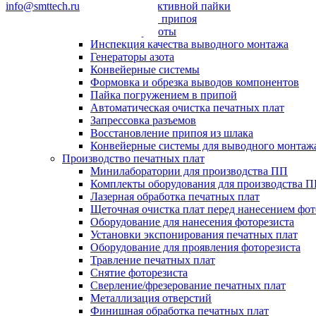
info@smttech.ru
Системы селективной пайки
Пайка волной припоя
Паяльные роботы
Инспекция качества выводного монтажа
Генераторы азота
Конвейерные системы
Формовка и обрезка выводов компонентов
Пайка погружением в припой
Автоматическая очистка печатных плат
Запрессовка разъемов
Восстановление припоя из шлака
Конвейерные системы для выводного монтаж
Производство печатных плат
Минилаборатории для производства ПП
Комплекты оборудования для производства 
Лазерная обработка печатных плат
Щеточная очистка плат перед нанесением фот
Оборудование для нанесения фоторезиста
Установки экспонирования печатных плат
Оборудование для проявления фоторезиста
Травление печатных плат
Снятие фоторезиста
Сверление/фрезерование печатных плат
Металлизация отверстий
Финишная обработка печатных плат