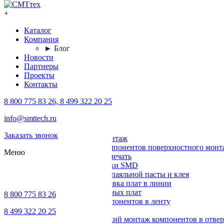
+
Каталог
Компания
► Блог
Новости
Партнеры
Проекты
Контакты
8 800 775 83 26, 8 499 322 20 25
Каталог
info@smttech.ru
Оборудование
Заказать звонок
Поверхностный монтаж
Установка компонентов поверхностного монт
Меню
Трафаретная печать
Печи для пайки SMD
Дозирование паяльной пасты и клея
Транспортировка плат в линии
Ремонт печатных плат
8 800 775 83 26
Упаковка компонентов в ленту
Выводной монтаж
8 499 322 20 25
Автоматический монтаж компонентов в отвер