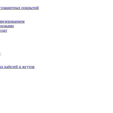
агозащитных покрытий
фрезерованием
 ножами
плат
й
х кабелей и жгутов