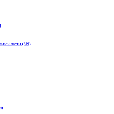
П
ьной пасты (SPI)
ий