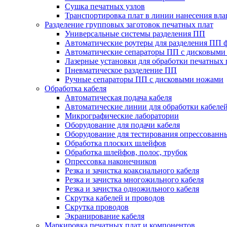
Сушка печатных узлов
Транспортировка плат в линии нанесения вл
Разделение групповых заготовок печатных плат
Универсальные системы разделения ПП
Автоматические роутеры для разделения ПП 
Автоматические сепараторы ПП с дисковыми
Лазерные установки для обработки печатных 
Пневматическое разделение ПП
Ручные сепараторы ПП с дисковыми ножами
Обработка кабеля
Автоматическая подача кабеля
Автоматические линии для обработки кабеле
Микрографические лаборатории
Оборудование для подачи кабеля
Оборудование для тестирования опрессованны
Обработка плоских шлейфов
Обработка шлейфов, полос, трубок
Опрессовка наконечников
Резка и зачистка коаксиального кабеля
Резка и зачистка многожильного кабеля
Резка и зачистка одножильного кабеля
Скрутка кабелей и проводов
Скрутка проводов
Экранирование кабеля
Маркировка печатных плат и компонентов