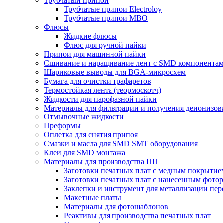
Трубчатый припой
Трубчатые припои Electroloy
Трубчатые припои MBO
Флюсы
Жидкие флюсы
Флюс для ручной пайки
Припои для машинной пайки
Сшивание и наращивание лент с SMD компонента
Шариковые выводы для BGA-микросхем
Бумага для очистки трафаретов
Термостойкая лента (теормоскотч)
Жидкости для парофазной пайки
Материалы для фильтрации и получения деионизов
Отмывочные жидкости
Преформы
Оплетка для снятия припоя
Смазки и масла для SMD SMT оборудования
Клеи для SMD монтажа
Материалы для производства ПП
Заготовки печатных плат с медным покрытие
Заготовки печатных плат с нанесенным фото
Заклепки и инструмент для металлизации пер
Макетные платы
Материалы для фотошаблонов
Реактивы для производства печатных плат