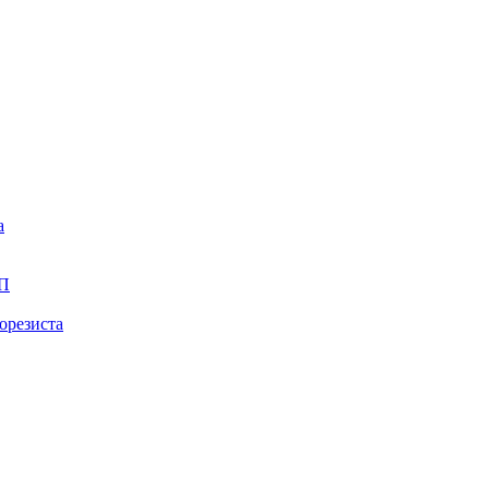
а
ПП
орезиста