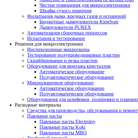
Чистые помещения для микроэлектроники
Шкафы сухого хранения
Фильтрация дыма, вредных газов и испарений
Бюджетные дымоуловители KingSom
Дымоуловители PUREX
Автоматизация сборочных процессов
Испытания и тестирование
Решения для микроэлектроники
Инспекционные микроскопы
Тестирование полупроводниковых пластин
Скрайбирование и резка пластин
Оборудование для монтажа кристаллов
Автоматическое оборудование
Полуавтоматическое оборудование
Микросварочное оборудование
Автоматическое оборудование
Полуавтоматическое оборудование
Оборудования для шлифовки, полировки и планар
Расходные материалы
Средства для производства, обслуживания и ремонт
Паяльные пасты
Паяльные пасты Electroloy
Паяльные пасты Koki
Паяльные пасты MBO