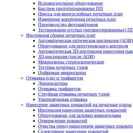
Вспомогательное оборудование
Быстрое прототипирование ПП
Пресса для многослойных печатных плат
Измерение коробления печатных плат
Производство фотошаблонов
Тестирование пустых (несмонтированных) П
Инспекция сборки печатных плат
Автоматическая оптическая инспекция (АОИ)
Оборудование для рентгеновского контроля
Автоматическая 3D-инспекция нанесения паял
3D-инспекция (после АОИ)
Микроскопы стереоскопические
Тестеры печатных узлов
Цифровые микроскопы
Отмывка плат и трафаретов
Деионизаторы
Отмывка трафаретов
Струйная отмывка печатных узлов
Ультразвуковая отмывка
Нанесение защитных покрытий на печатные платы
Инспекция нанесения защитных покрытий
Оборудование для заливки компаундами
Отверждение покрытий
Очистка перед нанесением защитных покрыт
Селективное нанесение покрытий