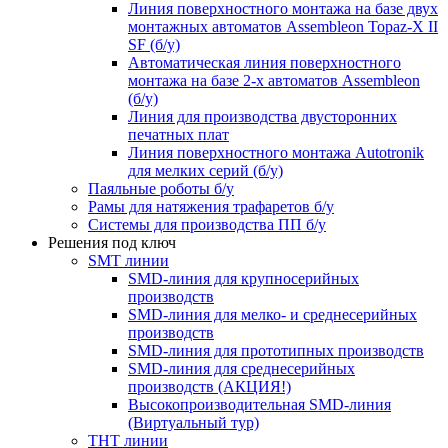
Линия поверхностного монтажа на базе двух
монтажных автоматов Assembleon Topaz-X II
SF (б/у)
Автоматическая линия поверхностного
монтажа на базе 2-х автоматов Assembleon
(б/у)
Линия для производства двусторонних
печатных плат
Линия поверхностного монтажа Autotronik
для мелких серий (б/у)
Паяльные роботы б/у
Рамы для натяжения трафаретов б/у
Системы для производства ПП б/у
Решения под ключ
SMT линии
SMD-линия для крупносерийных
производств
SMD-линия для мелко- и среднесерийных
производств
SMD-линия для прототипных производств
SMD-линия для среднесерийных
производств (АКЦИЯ!)
Высокопроизводительная SMD-линия
(Виртуальный тур)
THT линии