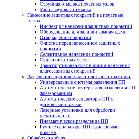
Струйная отмывка печатных узлов
Ультразвуковая отмывка
Нанесение защитных покрытий на печатные
платы
Инспекция нанесения защитных покрытий
Оборудование для заливки компаундами
Отверждение покрытий
Очистка перед нанесением защитных
покрытий
Селективное нанесение покрытий
Сушка печатных узлов
Транспортировка плат в линии нанесения
влагозащитных покрытий
Разделение групповых заготовок печатных плат
Универсальные системы разделения ПП
Автоматические роутеры для разделения ПП
фрезерованием
Автоматические сепараторы ПП с
дисковыми ножами
Лазерные установки для обработки
печатных плат
Пневматическое разделение ПП
Ручные сепараторы ПП с дисковыми
ножами
Обработка кабеля