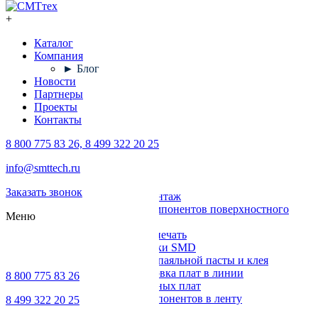
+
Каталог
Компания
► Блог
Новости
Партнеры
Проекты
Контакты
8 800 775 83 26, 8 499 322 20 25
Каталог
info@smttech.ru
Оборудование
Заказать звонок
Поверхностный монтаж
Установка компонентов поверхностного
Меню
монтажа
Трафаретная печать
Печи для пайки SMD
Дозирование паяльной пасты и клея
Транспортировка плат в линии
8 800 775 83 26
Ремонт печатных плат
Упаковка компонентов в ленту
8 499 322 20 25
Выводной монтаж