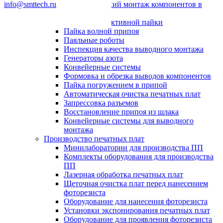
info@smttech.ru
Автоматический монтаж компонентов в
отверстия
Системы селективной пайки
Пайка волной припоя
Паяльные роботы
Инспекция качества выводного монтажа
Генераторы азота
Конвейерные системы
Формовка и обрезка выводов компонентов
Пайка погружением в припой
Автоматическая очистка печатных плат
Запрессовка разъемов
Восстановление припоя из шлака
Конвейерные системы для выводного
монтажа
Производство печатных плат
Минилаборатории для производства ПП
Комплекты оборудования для производства
ПП
Лазерная обработка печатных плат
Щеточная очистка плат перед нанесением
фоторезиста
Оборудование для нанесения фоторезиста
Установки экспонирования печатных плат
Оборудование для проявления фоторезиста