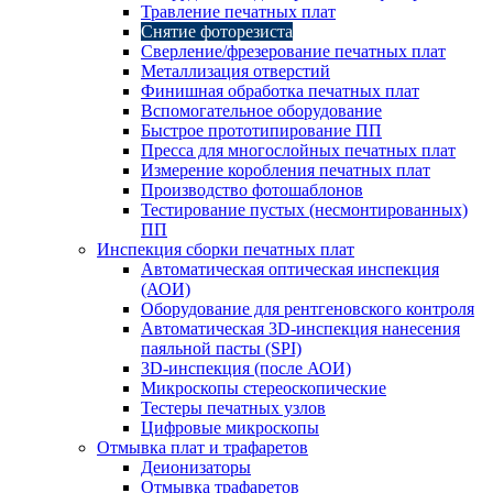
Травление печатных плат
Снятие фоторезиста
Сверление/фрезерование печатных плат
Металлизация отверстий
Финишная обработка печатных плат
Вспомогательное оборудование
Быстрое прототипирование ПП
Пресса для многослойных печатных плат
Измерение коробления печатных плат
Производство фотошаблонов
Тестирование пустых (несмонтированных)
ПП
Инспекция сборки печатных плат
Автоматическая оптическая инспекция
(АОИ)
Оборудование для рентгеновского контроля
Автоматическая 3D-инспекция нанесения
паяльной пасты (SPI)
3D-инспекция (после АОИ)
Микроскопы стереоскопические
Тестеры печатных узлов
Цифровые микроскопы
Отмывка плат и трафаретов
Деионизаторы
Отмывка трафаретов