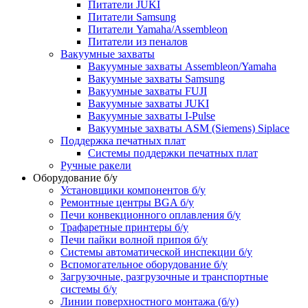
Питатели JUKI
Питатели Samsung
Питатели Yamaha/Assembleon
Питатели из пеналов
Вакуумные захваты
Вакуумные захваты Assembleon/Yamaha
Вакуумные захваты Samsung
Вакуумные захваты FUJI
Вакуумные захваты JUKI
Вакуумные захваты I-Pulse
Вакуумные захваты ASM (Siemens) Siplace
Поддержка печатных плат
Системы поддержки печатных плат
Ручные ракели
Оборудование б/у
Установщики компонентов б/у
Ремонтные центры BGA б/у
Печи конвекционного оплавления б/у
Трафаретные принтеры б/у
Печи пайки волной припоя б/у
Системы автоматической инспекции б/у
Вспомогательное оборудование б/у
Загрузочные, разгрузочные и транспортные
системы б/у
Линии поверхностного монтажа (б/у)