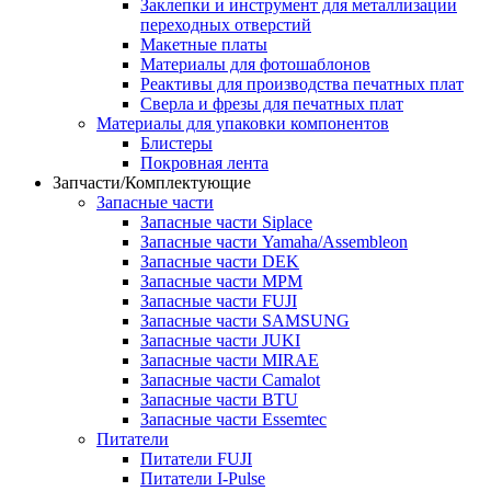
Заклепки и инструмент для металлизации
переходных отверстий
Макетные платы
Материалы для фотошаблонов
Реактивы для производства печатных плат
Сверла и фрезы для печатных плат
Материалы для упаковки компонентов
Блистеры
Покровная лента
Запчасти/Комплектующие
Запасные части
Запасные части Siplace
Запасные части Yamaha/Assembleon
Запасные части DEK
Запасные части MPM
Запасные части FUJI
Запасные части SAMSUNG
Запасные части JUKI
Запасные части MIRAE
Запасные части Camalot
Запасные части BTU
Запасные части Essemtec
Питатели
Питатели FUJI
Питатели I-Pulse