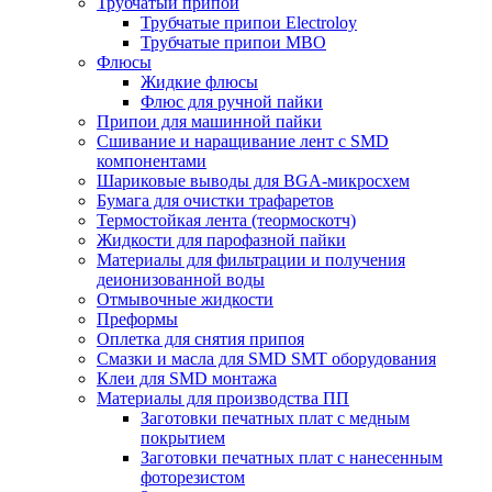
Трубчатый припой
Трубчатые припои Electroloy
Трубчатые припои MBO
Флюсы
Жидкие флюсы
Флюс для ручной пайки
Припои для машинной пайки
Сшивание и наращивание лент с SMD
компонентами
Шариковые выводы для BGA-микросхем
Бумага для очистки трафаретов
Термостойкая лента (теормоскотч)
Жидкости для парофазной пайки
Материалы для фильтрации и получения
деионизованной воды
Отмывочные жидкости
Преформы
Оплетка для снятия припоя
Смазки и масла для SMD SMT оборудования
Клеи для SMD монтажа
Материалы для производства ПП
Заготовки печатных плат с медным
покрытием
Заготовки печатных плат с нанесенным
фоторезистом