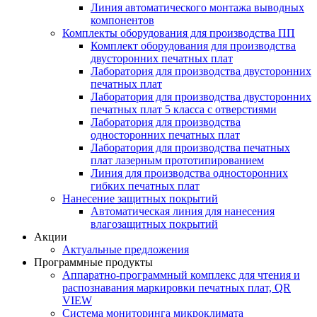
Линия автоматического монтажа выводных
компонентов
Комплекты оборудования для производства ПП
Комплект оборудования для производства
двусторонних печатных плат
Лаборатория для производства двусторонних
печатных плат
Лаборатория для производства двусторонних
печатных плат 5 класса с отверстиями
Лаборатория для производства
односторонних печатных плат
Лаборатория для производства печатных
плат лазерным прототипированием
Линия для производства односторонних
гибких печатных плат
Нанесение защитных покрытий
Автоматическая линия для нанесения
влагозащитных покрытий
Акции
Актуальные предложения
Программные продукты
Аппаратно-программный комплекс для чтения и
распознавания маркировки печатных плат, QR
VIEW
Система мониторинга микроклимата