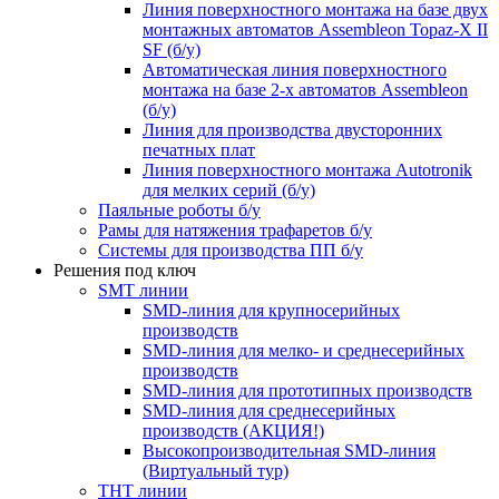
Линия поверхностного монтажа на базе двух
монтажных автоматов Assembleon Topaz-X II
SF (б/у)
Автоматическая линия поверхностного
монтажа на базе 2-х автоматов Assembleon
(б/у)
Линия для производства двусторонних
печатных плат
Линия поверхностного монтажа Autotronik
для мелких серий (б/у)
Паяльные роботы б/у
Рамы для натяжения трафаретов б/у
Системы для производства ПП б/у
Решения под ключ
SMT линии
SMD-линия для крупносерийных
производств
SMD-линия для мелко- и среднесерийных
производств
SMD-линия для прототипных производств
SMD-линия для среднесерийных
производств (АКЦИЯ!)
Высокопроизводительная SMD-линия
(Виртуальный тур)
THT линии