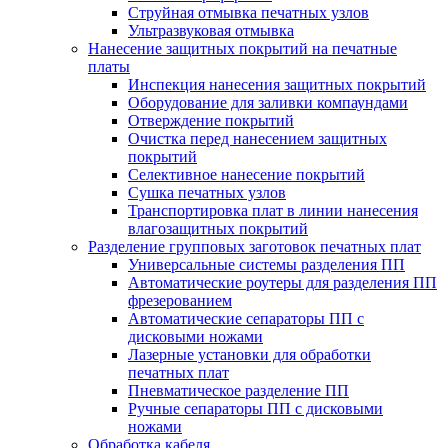
Струйная отмывка печатных узлов
Ультразвуковая отмывка
Нанесение защитных покрытий на печатные
платы
Инспекция нанесения защитных покрытий
Оборудование для заливки компаундами
Отверждение покрытий
Очистка перед нанесением защитных
покрытий
Селективное нанесение покрытий
Сушка печатных узлов
Транспортировка плат в линии нанесения
влагозащитных покрытий
Разделение групповых заготовок печатных плат
Универсальные системы разделения ПП
Автоматические роутеры для разделения ПП
фрезерованием
Автоматические сепараторы ПП с
дисковыми ножами
Лазерные установки для обработки
печатных плат
Пневматическое разделение ПП
Ручные сепараторы ПП с дисковыми
ножами
Обработка кабеля