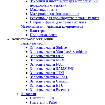
Заклепки и инструмент для металлизации
переходных отверстий
Макетные платы
Материалы для фотошаблонов
Реактивы для производства печатных плат
Сверла и фрезы для печатных плат
Материалы для упаковки компонентов
Блистеры
Покровная лента
Запчасти/Комплектующие
Запасные части
Запасные части Siplace
Запасные части Yamaha/Assembleon
Запасные части DEK
Запасные части MPM
Запасные части FUJI
Запасные части SAMSUNG
Запасные части JUKI
Запасные части MIRAE
Запасные части Camalot
Запасные части BTU
Запасные части Essemtec
Питатели
Питатели FUJI
Питатели I-Pulse