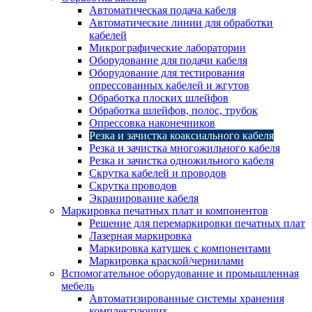
Автоматическая подача кабеля
Автоматические линии для обработки
кабелей
Микрографические лаборатории
Оборудование для подачи кабеля
Оборудование для тестирования
опрессованных кабелей и жгутов
Обработка плоских шлейфов
Обработка шлейфов, полос, трубок
Опрессовка наконечников
Резка и зачистка коаксиального кабеля
Резка и зачистка многожильного кабеля
Резка и зачистка одножильного кабеля
Скрутка кабелей и проводов
Скрутка проводов
Экранирование кабеля
Маркировка печатных плат и компонентов
Решение для перемаркировки печатных плат
Лазерная маркировка
Маркировка катушек с компонентами
Маркировка краской/чернилами
Вспомогательное оборудование и промышленная
мебель
Автоматизированные системы хранения
комплектующих