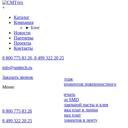
+
Каталог
Компания
► Блог
Новости
Партнеры
Проекты
Контакты
8 800 775 83 26, 8 499 322 20 25
Каталог
info@smttech.ru
Оборудование
Заказать звонок
Поверхностный монтаж
Установка компонентов поверхностного
Меню
монтажа
Трафаретная печать
Печи для пайки SMD
Дозирование паяльной пасты и клея
Транспортировка плат в линии
8 800 775 83 26
Ремонт печатных плат
Упаковка компонентов в ленту
8 499 322 20 25
Выводной монтаж