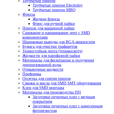
Трубчатый припой
Трубчатые припои Electroloy
Трубчатые припои MBO
Флюсы
Жидкие флюсы
Флюс для ручной пайки
Припои для машинной пайки
Сшивание и наращивание лент с SMD
компонентами
Шариковые выводы для BGA-микросхем
Бумага для очистки трафаретов
Термостойкая лента (теормоскотч)
Жидкости для парофазной пайки
Материалы для фильтрации и получения
деионизованной воды
Отмывочные жидкости
Преформы
Оплетка для снятия припоя
Смазки и масла для SMD SMT оборудования
Клеи для SMD монтажа
Материалы для производства ПП
Заготовки печатных плат с медным
покрытием
Заготовки печатных плат с нанесенным
фоторезистом