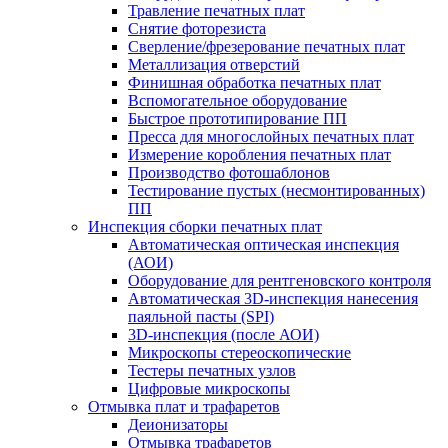
Травление печатных плат
Снятие фоторезиста
Сверление/фрезерование печатных плат
Металлизация отверстий
Финишная обработка печатных плат
Вспомогательное оборудование
Быстрое прототипирование ПП
Пресса для многослойных печатных плат
Измерение коробления печатных плат
Производство фотошаблонов
Тестирование пустых (несмонтированных)
ПП
Инспекция сборки печатных плат
Автоматическая оптическая инспекция
(АОИ)
Оборудование для рентгеновского контроля
Автоматическая 3D-инспекция нанесения
паяльной пасты (SPI)
3D-инспекция (после АОИ)
Микроскопы стереоскопические
Тестеры печатных узлов
Цифровые микроскопы
Отмывка плат и трафаретов
Деионизаторы
Отмывка трафаретов