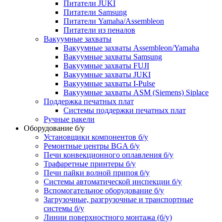
Питатели JUKI
Питатели Samsung
Питатели Yamaha/Assembleon
Питатели из пеналов
Вакуумные захваты
Вакуумные захваты Assembleon/Yamaha
Вакуумные захваты Samsung
Вакуумные захваты FUJI
Вакуумные захваты JUKI
Вакуумные захваты I-Pulse
Вакуумные захваты ASM (Siemens) Siplace
Поддержка печатных плат
Системы поддержки печатных плат
Ручные ракели
Оборудование б/у
Установщики компонентов б/у
Ремонтные центры BGA б/у
Печи конвекционного оплавления б/у
Трафаретные принтеры б/у
Печи пайки волной припоя б/у
Системы автоматической инспекции б/у
Вспомогательное оборудование б/у
Загрузочные, разгрузочные и транспортные
системы б/у
Линии поверхностного монтажа (б/у)