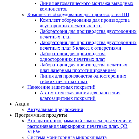
Линия автоматического монтажа выводных
компонентов
Комплекты оборудования для производства ПП
Комплект оборудования для производства
двусторонних печатных плат
Лаборатория для производства двусторонних
печатных плат
Лаборатория для производства двусторонних
печатных плат 5 класса с отверстиями
Лаборатория для производства
односторонних печатных плат
Лаборатория для производства печатных
плат лазерным прототипированием
Линия для производства односторонних
гибких печатных плат
Нанесение защитных покрытий
Автоматическая линия для нанесения
влагозащитных покрытий
Акции
Актуальные предложения
Программные продукты
Аппаратно-программный комплекс для чтения и
распознавания маркировки печатных плат, QR
VIEW
Система мониторинга микроклимата