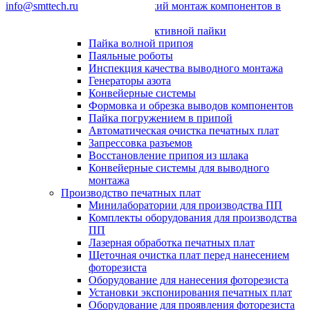
info@smttech.ru
Автоматический монтаж компонентов в
отверстия
Системы селективной пайки
Пайка волной припоя
Паяльные роботы
Инспекция качества выводного монтажа
Генераторы азота
Конвейерные системы
Формовка и обрезка выводов компонентов
Пайка погружением в припой
Автоматическая очистка печатных плат
Запрессовка разъемов
Восстановление припоя из шлака
Конвейерные системы для выводного
монтажа
Производство печатных плат
Минилаборатории для производства ПП
Комплекты оборудования для производства
ПП
Лазерная обработка печатных плат
Щеточная очистка плат перед нанесением
фоторезиста
Оборудование для нанесения фоторезиста
Установки экспонирования печатных плат
Оборудование для проявления фоторезиста