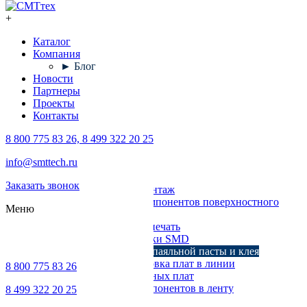
+
Каталог
Компания
► Блог
Новости
Партнеры
Проекты
Контакты
8 800 775 83 26, 8 499 322 20 25
Каталог
info@smttech.ru
Оборудование
Заказать звонок
Поверхностный монтаж
Установка компонентов поверхностного
Меню
монтажа
Трафаретная печать
Печи для пайки SMD
Дозирование паяльной пасты и клея
Транспортировка плат в линии
8 800 775 83 26
Ремонт печатных плат
Упаковка компонентов в ленту
8 499 322 20 25
Выводной монтаж