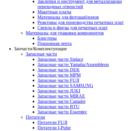
Заклепки и инструмент для металлизации
переходных отверстий
Макетные платы
Материалы для фотошаблонов
Реактивы для производства печатных плат
Сверла и фрезы для печатных плат
Материалы для упаковки компонентов
Блистеры
Покровная лента
Запчасти/Комплектующие
Запасные части
Запасные части Siplace
Запасные части Yamaha/Assembleon
Запасные части DEK
Запасные части MPM
Запасные части FUJI
Запасные части SAMSUNG
Запасные части JUKI
Запасные части MIRAE
Запасные части Camalot
Запасные части BTU
Запасные части Essemtec
Питатели
Питатели FUJI
Питатели I-Pulse