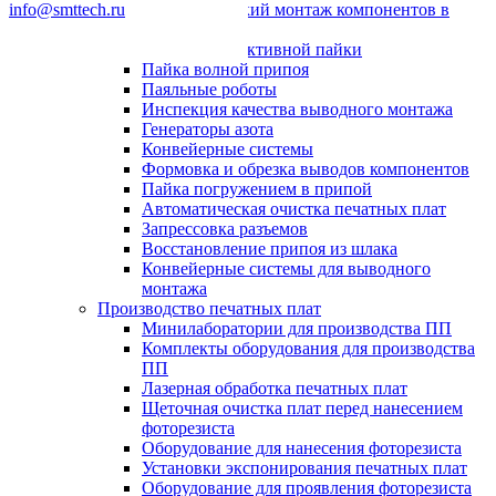
info@smttech.ru
Автоматический монтаж компонентов в
отверстия
Системы селективной пайки
Пайка волной припоя
Паяльные роботы
Инспекция качества выводного монтажа
Генераторы азота
Конвейерные системы
Формовка и обрезка выводов компонентов
Пайка погружением в припой
Автоматическая очистка печатных плат
Запрессовка разъемов
Восстановление припоя из шлака
Конвейерные системы для выводного
монтажа
Производство печатных плат
Минилаборатории для производства ПП
Комплекты оборудования для производства
ПП
Лазерная обработка печатных плат
Щеточная очистка плат перед нанесением
фоторезиста
Оборудование для нанесения фоторезиста
Установки экспонирования печатных плат
Оборудование для проявления фоторезиста