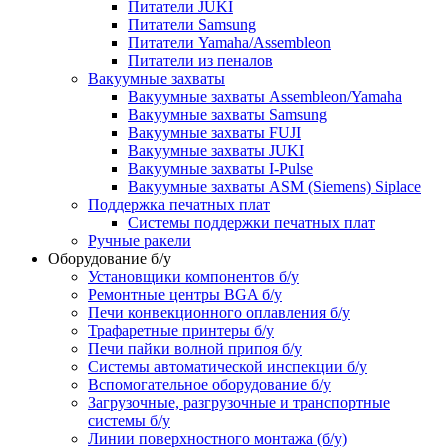
Питатели JUKI
Питатели Samsung
Питатели Yamaha/Assembleon
Питатели из пеналов
Вакуумные захваты
Вакуумные захваты Assembleon/Yamaha
Вакуумные захваты Samsung
Вакуумные захваты FUJI
Вакуумные захваты JUKI
Вакуумные захваты I-Pulse
Вакуумные захваты ASM (Siemens) Siplace
Поддержка печатных плат
Системы поддержки печатных плат
Ручные ракели
Оборудование б/у
Установщики компонентов б/у
Ремонтные центры BGA б/у
Печи конвекционного оплавления б/у
Трафаретные принтеры б/у
Печи пайки волной припоя б/у
Системы автоматической инспекции б/у
Вспомогательное оборудование б/у
Загрузочные, разгрузочные и транспортные
системы б/у
Линии поверхностного монтажа (б/у)