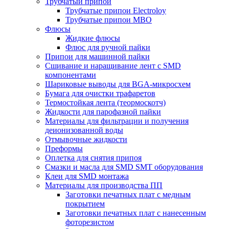
Трубчатый припой
Трубчатые припои Electroloy
Трубчатые припои MBO
Флюсы
Жидкие флюсы
Флюс для ручной пайки
Припои для машинной пайки
Сшивание и наращивание лент с SMD
компонентами
Шариковые выводы для BGA-микросхем
Бумага для очистки трафаретов
Термостойкая лента (теормоскотч)
Жидкости для парофазной пайки
Материалы для фильтрации и получения
деионизованной воды
Отмывочные жидкости
Преформы
Оплетка для снятия припоя
Смазки и масла для SMD SMT оборудования
Клеи для SMD монтажа
Материалы для производства ПП
Заготовки печатных плат с медным
покрытием
Заготовки печатных плат с нанесенным
фоторезистом