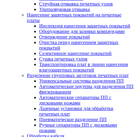
Струйная отмывка печатных узлов
Ультразвуковая отмывка
Нанесение защитных покрытий на печатные
платы
Инспекция нанесения защитных покрытий
Оборудование для заливки компаундами
Отверждение покрытий
Очистка перед нанесением защитных
покрытий
Селективное нанесение покрытий
Сушка печатных узлов
Транспортировка плат в линии нанесения
влагозащитных покрытий
Разделение групповых заготовок печатных плат
Универсальные системы разделения ПП
Автоматические роутеры для разделения ПП
фрезерованием
Автоматические сепараторы ПП с
дисковыми ножами
Лазерные установки для обработки
печатных плат
Пневматическое разделение ПП
Ручные сепараторы ПП с дисковыми
ножами
Обработка кабеля