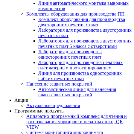
Линия автоматического монтажа выводных
компонентов
Комплекты оборудования для производства ПП
Комплект оборудования для производства
двусторонних печатных плат
Лаборатория для производства двусторонних
печатных плат
Лаборатория для производства двусторонних
печатных плат 5 класса с отверстиями
Лаборатория для производства
односторонних печатных плат
Лаборатория для производства печатных
плат лазерным прототипированием
Линия для производства односторонних
гибких печатных плат
Нанесение защитных покрытий
Автоматическая линия для нанесения
влагозащитных покрытий
Акции
Актуальные предложения
Программные продукты
Аппаратно-программный комплекс для чтения и
распознавания маркировки печатных плат, QR
VIEW
Система мониторинга микроклимата