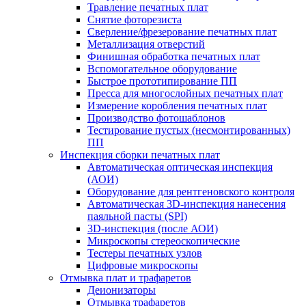
Травление печатных плат
Снятие фоторезиста
Сверление/фрезерование печатных плат
Металлизация отверстий
Финишная обработка печатных плат
Вспомогательное оборудование
Быстрое прототипирование ПП
Пресса для многослойных печатных плат
Измерение коробления печатных плат
Производство фотошаблонов
Тестирование пустых (несмонтированных)
ПП
Инспекция сборки печатных плат
Автоматическая оптическая инспекция
(АОИ)
Оборудование для рентгеновского контроля
Автоматическая 3D-инспекция нанесения
паяльной пасты (SPI)
3D-инспекция (после АОИ)
Микроскопы стереоскопические
Тестеры печатных узлов
Цифровые микроскопы
Отмывка плат и трафаретов
Деионизаторы
Отмывка трафаретов