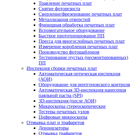
Травление печатных плат
Снятие фоторезиста
Сверление/фрезерование печатных плат
Металлизация отверстий
Финишная обработка печатных плат
Вспомогательное оборудование
Быстрое прототипирование ПП
Пресса для многослойных печатных плат
Измерение коробления печатных плат
Производство фотошаблонов
Тестирование пустых (несмонтированных)
ПП
Инспекция сборки печатных плат
Автоматическая оптическая инспекция
(АОИ)
Оборудование для рентгеновского контроля
Автоматическая 3D-инспекция нанесения
паяльной пасты (SPI)
3D-инспекция (после АОИ)
Микроскопы стереоскопические
Тестеры печатных узлов
Цифровые микроскопы
Отмывка плат и трафаретов
Деионизаторы
Отмывка трафаретов