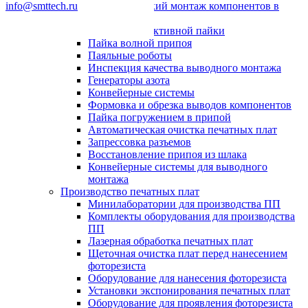
info@smttech.ru
Автоматический монтаж компонентов в
отверстия
Системы селективной пайки
Пайка волной припоя
Паяльные роботы
Инспекция качества выводного монтажа
Генераторы азота
Конвейерные системы
Формовка и обрезка выводов компонентов
Пайка погружением в припой
Автоматическая очистка печатных плат
Запрессовка разъемов
Восстановление припоя из шлака
Конвейерные системы для выводного
монтажа
Производство печатных плат
Минилаборатории для производства ПП
Комплекты оборудования для производства
ПП
Лазерная обработка печатных плат
Щеточная очистка плат перед нанесением
фоторезиста
Оборудование для нанесения фоторезиста
Установки экспонирования печатных плат
Оборудование для проявления фоторезиста