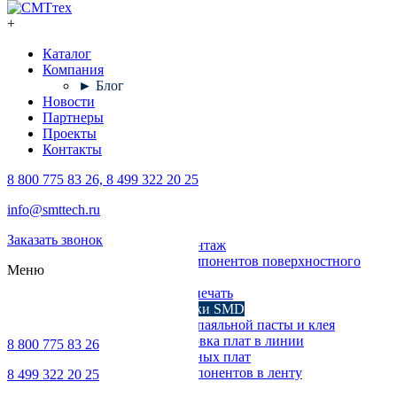
+
Каталог
Компания
► Блог
Новости
Партнеры
Проекты
Контакты
8 800 775 83 26, 8 499 322 20 25
Каталог
info@smttech.ru
Оборудование
Заказать звонок
Поверхностный монтаж
Установка компонентов поверхностного
Меню
монтажа
Трафаретная печать
Печи для пайки SMD
Дозирование паяльной пасты и клея
Транспортировка плат в линии
8 800 775 83 26
Ремонт печатных плат
Упаковка компонентов в ленту
8 499 322 20 25
Выводной монтаж