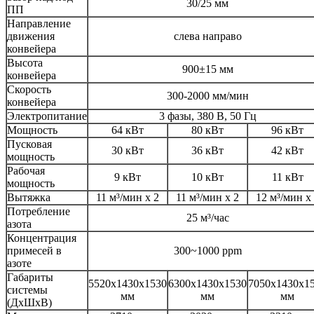
30/25 мм
ПП
Направление
движения
слева направо
конвейера
Высота
900±15 мм
конвейера
Скорость
300-2000 мм/мин
конвейера
Электропитание
3 фазы, 380 В, 50 Гц
Мощность
64 кВт
80 кВт
96 кВт
Пусковая
30 кВт
36 кВт
42 кВт
мощность
Рабочая
9 кВт
10 кВт
11 кВт
мощность
Вытяжка
11 м³/мин х 2
11 м³/мин х 2
12 м³/мин х
Потребление
25 м³/час
азота
Концентрация
примесей в
300~1000 ppm
азоте
Габариты
5520x1430x1530
6300x1430x1530
7050x1430x1
системы
мм
мм
мм
(ДхШхВ)