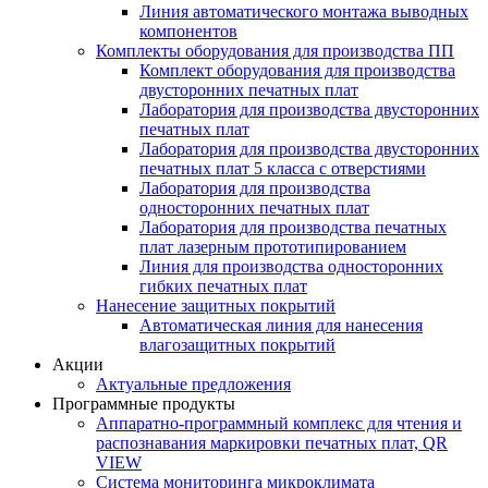
Линия автоматического монтажа выводных
компонентов
Комплекты оборудования для производства ПП
Комплект оборудования для производства
двусторонних печатных плат
Лаборатория для производства двусторонних
печатных плат
Лаборатория для производства двусторонних
печатных плат 5 класса с отверстиями
Лаборатория для производства
односторонних печатных плат
Лаборатория для производства печатных
плат лазерным прототипированием
Линия для производства односторонних
гибких печатных плат
Нанесение защитных покрытий
Автоматическая линия для нанесения
влагозащитных покрытий
Акции
Актуальные предложения
Программные продукты
Аппаратно-программный комплекс для чтения и
распознавания маркировки печатных плат, QR
VIEW
Система мониторинга микроклимата