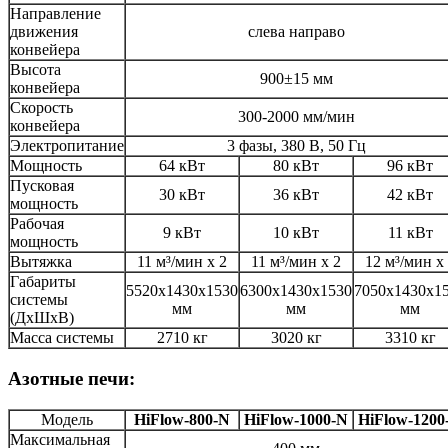
Направление
движения
слева направо
конвейера
Высота
900±15 мм
конвейера
Скорость
300-2000 мм/мин
конвейера
Электропитание
3 фазы, 380 В, 50 Гц
Мощность
64 кВт
80 кВт
96 кВт
Пусковая
30 кВт
36 кВт
42 кВт
мощность
Рабочая
9 кВт
10 кВт
11 кВт
мощность
Вытяжка
11 м³/мин х 2
11 м³/мин х 2
12 м³/мин х
Габариты
5520x1430x1530
6300x1430x1530
7050x1430x1
системы
мм
мм
мм
(ДхШхВ)
Масса системы
2710 кг
3020 кг
3310 кг
Азотные печи:
Модель
HiFlow-800-N
HiFlow-1000-N
HiFlow-1200
Максимальная