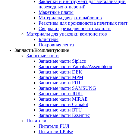
Заклепки и инструмент для металлизации
переходных отверстий
Макетные платы
Материалы для фотошаблонов
Реактивы для производства печатных плат
Сверла и фрезы для печатных плат
Материалы для упаковки компонентов
Блистеры
Покровная лента
Запчасти/Комплектующие
Запасные части
Запасные части Siplace
Запасные части Yamaha/Assembleon
Запасные части DEK
Запасные части MPM
Запасные части FUJI
Запасные части SAMSUNG
Запасные части JUKI
Запасные части MIRAE
Запасные части Camalot
Запасные части BTU
Запасные части Essemtec
Питатели
Питатели FUJI
Питатели I-Pulse