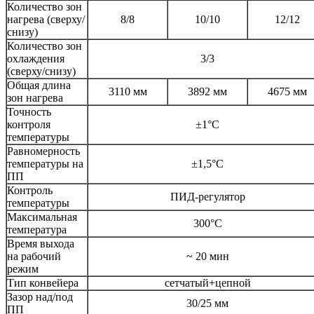
Количество зон
нагрева (сверху/
8/8
10/10
12/12
снизу)
Количество зон
охлаждения
3/3
(сверху/снизу)
Общая длина
3110 мм
3892 мм
4675 мм
зон нагрева
Точность
контроля
±1°C
температуры
Равномерность
температуры на
±1,5°C
ПП
Контроль
ПИД-регулятор
температуры
Максимальная
300°С
температура
Время выхода
на рабочий
~ 20 мин
режим
Тип конвейера
сетчатый+цепной
Зазор над/под
30/25 мм
ПП