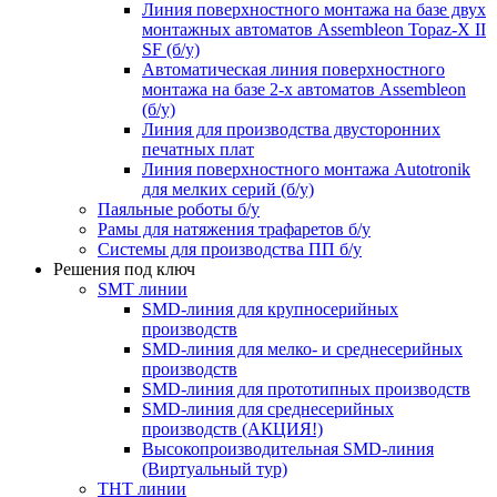
Линия поверхностного монтажа на базе двух
монтажных автоматов Assembleon Topaz-X II
SF (б/у)
Автоматическая линия поверхностного
монтажа на базе 2-х автоматов Assembleon
(б/у)
Линия для производства двусторонних
печатных плат
Линия поверхностного монтажа Autotronik
для мелких серий (б/у)
Паяльные роботы б/у
Рамы для натяжения трафаретов б/у
Системы для производства ПП б/у
Решения под ключ
SMT линии
SMD-линия для крупносерийных
производств
SMD-линия для мелко- и среднесерийных
производств
SMD-линия для прототипных производств
SMD-линия для среднесерийных
производств (АКЦИЯ!)
Высокопроизводительная SMD-линия
(Виртуальный тур)
THT линии