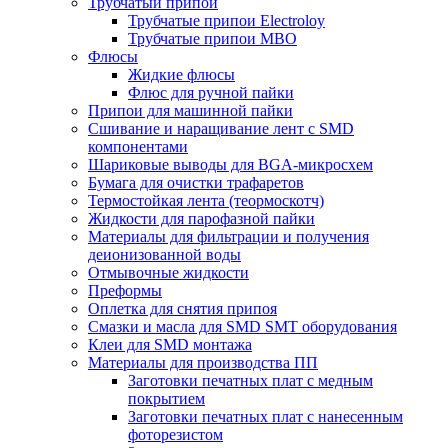
Трубчатый припой
Трубчатые припои Electroloy
Трубчатые припои MBO
Флюсы
Жидкие флюсы
Флюс для ручной пайки
Припои для машинной пайки
Сшивание и наращивание лент с SMD
компонентами
Шариковые выводы для BGA-микросхем
Бумага для очистки трафаретов
Термостойкая лента (теормоскотч)
Жидкости для парофазной пайки
Материалы для фильтрации и получения
деионизованной воды
Отмывочные жидкости
Преформы
Оплетка для снятия припоя
Смазки и масла для SMD SMT оборудования
Клеи для SMD монтажа
Материалы для производства ПП
Заготовки печатных плат с медным
покрытием
Заготовки печатных плат с нанесенным
фоторезистом