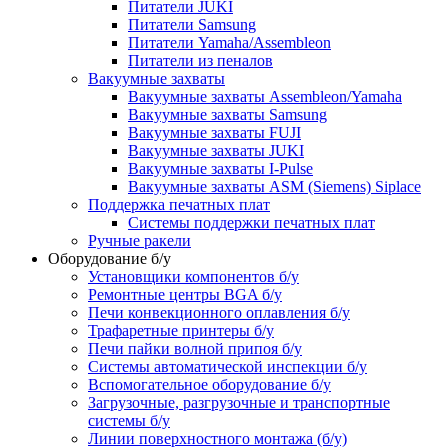
Питатели JUKI
Питатели Samsung
Питатели Yamaha/Assembleon
Питатели из пеналов
Вакуумные захваты
Вакуумные захваты Assembleon/Yamaha
Вакуумные захваты Samsung
Вакуумные захваты FUJI
Вакуумные захваты JUKI
Вакуумные захваты I-Pulse
Вакуумные захваты ASM (Siemens) Siplace
Поддержка печатных плат
Системы поддержки печатных плат
Ручные ракели
Оборудование б/у
Установщики компонентов б/у
Ремонтные центры BGA б/у
Печи конвекционного оплавления б/у
Трафаретные принтеры б/у
Печи пайки волной припоя б/у
Системы автоматической инспекции б/у
Вспомогательное оборудование б/у
Загрузочные, разгрузочные и транспортные
системы б/у
Линии поверхностного монтажа (б/у)