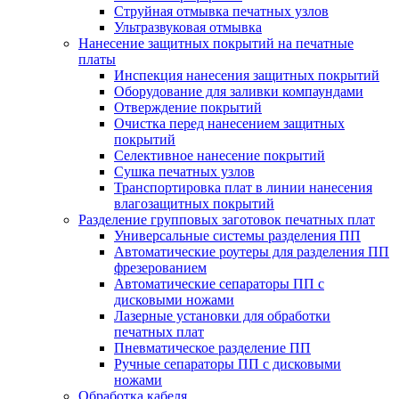
Струйная отмывка печатных узлов
Ультразвуковая отмывка
Нанесение защитных покрытий на печатные
платы
Инспекция нанесения защитных покрытий
Оборудование для заливки компаундами
Отверждение покрытий
Очистка перед нанесением защитных
покрытий
Селективное нанесение покрытий
Сушка печатных узлов
Транспортировка плат в линии нанесения
влагозащитных покрытий
Разделение групповых заготовок печатных плат
Универсальные системы разделения ПП
Автоматические роутеры для разделения ПП
фрезерованием
Автоматические сепараторы ПП с
дисковыми ножами
Лазерные установки для обработки
печатных плат
Пневматическое разделение ПП
Ручные сепараторы ПП с дисковыми
ножами
Обработка кабеля