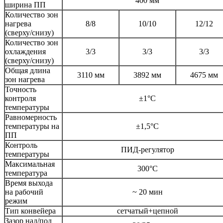
400 мм
ширина ПП
Количество зон
нагрева
8/8
10/10
12/12
(сверху/снизу)
Количество зон
охлаждения
3/3
3/3
3/3
(сверху/снизу)
Общая длина
3110 мм
3892 мм
4675 мм
зон нагрева
Точность
контроля
±1°C
температуры
Равномерность
температуры на
±1,5°C
ПП
Контроль
ПИД-регулятор
температуры
Максимальная
300°С
температура
Время выхода
на рабочий
~ 20 мин
режим
Тип конвейера
сетчатый+цепной
Зазор над/под