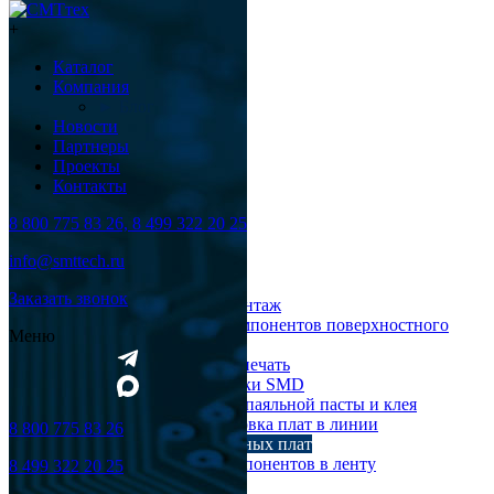
+
Каталог
Компания
► Блог
Новости
Партнеры
Проекты
Контакты
8 800 775 83 26, 8 499 322 20 25
Каталог
info@smttech.ru
Оборудование
Заказать звонок
Поверхностный монтаж
Установка компонентов поверхностного
Меню
монтажа
Трафаретная печать
Печи для пайки SMD
Дозирование паяльной пасты и клея
Транспортировка плат в линии
8 800 775 83 26
Ремонт печатных плат
Упаковка компонентов в ленту
8 499 322 20 25
Выводной монтаж