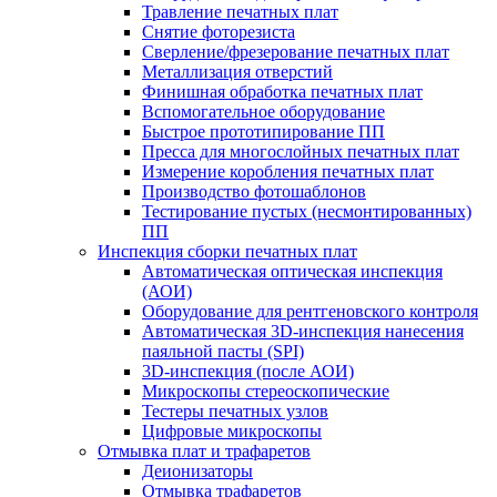
Травление печатных плат
Снятие фоторезиста
Сверление/фрезерование печатных плат
Металлизация отверстий
Финишная обработка печатных плат
Вспомогательное оборудование
Быстрое прототипирование ПП
Пресса для многослойных печатных плат
Измерение коробления печатных плат
Производство фотошаблонов
Тестирование пустых (несмонтированных)
ПП
Инспекция сборки печатных плат
Автоматическая оптическая инспекция
(АОИ)
Оборудование для рентгеновского контроля
Автоматическая 3D-инспекция нанесения
паяльной пасты (SPI)
3D-инспекция (после АОИ)
Микроскопы стереоскопические
Тестеры печатных узлов
Цифровые микроскопы
Отмывка плат и трафаретов
Деионизаторы
Отмывка трафаретов