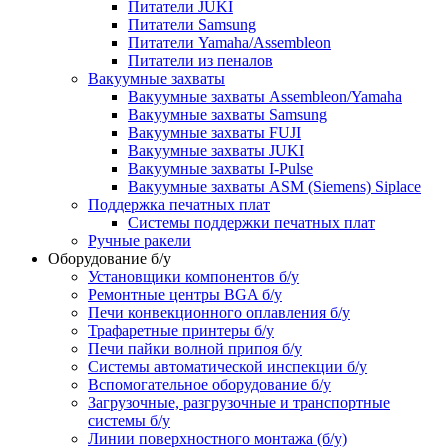
Питатели JUKI
Питатели Samsung
Питатели Yamaha/Assembleon
Питатели из пеналов
Вакуумные захваты
Вакуумные захваты Assembleon/Yamaha
Вакуумные захваты Samsung
Вакуумные захваты FUJI
Вакуумные захваты JUKI
Вакуумные захваты I-Pulse
Вакуумные захваты ASM (Siemens) Siplace
Поддержка печатных плат
Системы поддержки печатных плат
Ручные ракели
Оборудование б/у
Установщики компонентов б/у
Ремонтные центры BGA б/у
Печи конвекционного оплавления б/у
Трафаретные принтеры б/у
Печи пайки волной припоя б/у
Системы автоматической инспекции б/у
Вспомогательное оборудование б/у
Загрузочные, разгрузочные и транспортные
системы б/у
Линии поверхностного монтажа (б/у)