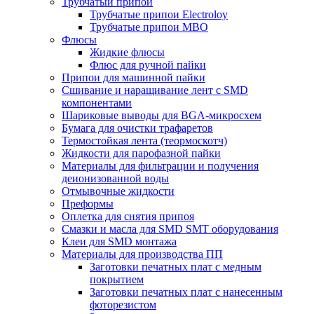
Трубчатый припой
Трубчатые припои Electroloy
Трубчатые припои MBO
Флюсы
Жидкие флюсы
Флюс для ручной пайки
Припои для машинной пайки
Сшивание и наращивание лент с SMD
компонентами
Шариковые выводы для BGA-микросхем
Бумага для очистки трафаретов
Термостойкая лента (теормоскотч)
Жидкости для парофазной пайки
Материалы для фильтрации и получения
деионизованной воды
Отмывочные жидкости
Преформы
Оплетка для снятия припоя
Смазки и масла для SMD SMT оборудования
Клеи для SMD монтажа
Материалы для производства ПП
Заготовки печатных плат с медным
покрытием
Заготовки печатных плат с нанесенным
фоторезистом