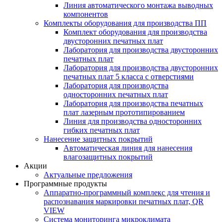
Линия автоматического монтажа выводных
компонентов
Комплекты оборудования для производства ПП
Комплект оборудования для производства
двусторонних печатных плат
Лаборатория для производства двусторонних
печатных плат
Лаборатория для производства двусторонних
печатных плат 5 класса с отверстиями
Лаборатория для производства
односторонних печатных плат
Лаборатория для производства печатных
плат лазерным прототипированием
Линия для производства односторонних
гибких печатных плат
Нанесение защитных покрытий
Автоматическая линия для нанесения
влагозащитных покрытий
Акции
Актуальные предложения
Программные продукты
Аппаратно-программный комплекс для чтения и
распознавания маркировки печатных плат, QR
VIEW
Система мониторинга микроклимата