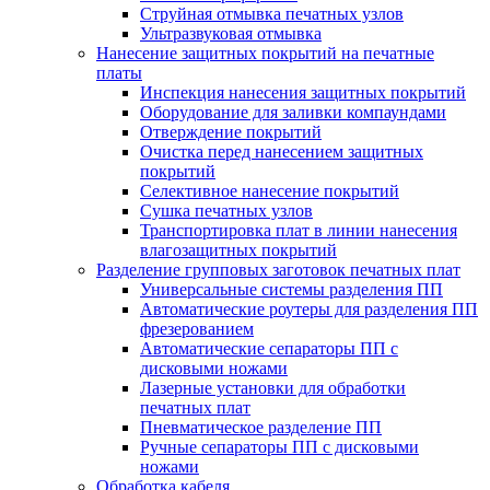
Струйная отмывка печатных узлов
Ультразвуковая отмывка
Нанесение защитных покрытий на печатные
платы
Инспекция нанесения защитных покрытий
Оборудование для заливки компаундами
Отверждение покрытий
Очистка перед нанесением защитных
покрытий
Селективное нанесение покрытий
Сушка печатных узлов
Транспортировка плат в линии нанесения
влагозащитных покрытий
Разделение групповых заготовок печатных плат
Универсальные системы разделения ПП
Автоматические роутеры для разделения ПП
фрезерованием
Автоматические сепараторы ПП с
дисковыми ножами
Лазерные установки для обработки
печатных плат
Пневматическое разделение ПП
Ручные сепараторы ПП с дисковыми
ножами
Обработка кабеля