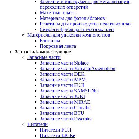
Заклепки и инструмент для металлизации
переходных отверстий
Макетные платы
Материалы для фотошаблонов
Реактивы для производства печатных плат
Сверла и фрезы для печатных плат
Материалы для упаковки компонентов
Блистеры
Покровная лента
Запчасти/Комплектующие
Запасные части
Запасные части Siplace
Запасные части Yamaha/Assembleon
Запасные части DEK
Запасные части MPM
Запасные части FUJI
Запасные части SAMSUNG
Запасные части JUKI
Запасные части MIRAE
Запасные части Camalot
Запасные части BTU
Запасные части Essemtec
Питатели
Питатели FUJI
Питатели I-Pulse