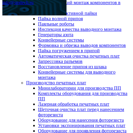
info@smttech.ru
Автоматический монтаж компонентов в
отверстия
Системы селективной пайки
Пайка волной припоя
Паяльные роботы
Инспекция качества выводного монтажа
Генераторы азота
Конвейерные системы
Формовка и обрезка выводов компонентов
Пайка погружением в припой
Автоматическая очистка печатных плат
Запрессовка разъемов
Восстановление припоя из шлака
Конвейерные системы для выводного
монтажа
Производство печатных плат
Минилаборатории для производства ПП
Комплекты оборудования для производства
ПП
Лазерная обработка печатных плат
Щеточная очистка плат перед нанесением
фоторезиста
Оборудование для нанесения фоторезиста
Установки экспонирования печатных плат
Оборудование для проявления фоторезиста