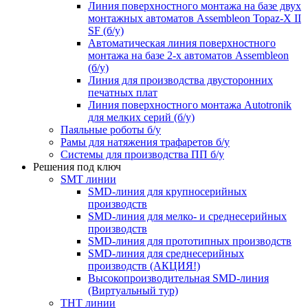
Линия поверхностного монтажа на базе двух
монтажных автоматов Assembleon Topaz-X II
SF (б/у)
Автоматическая линия поверхностного
монтажа на базе 2-х автоматов Assembleon
(б/у)
Линия для производства двусторонних
печатных плат
Линия поверхностного монтажа Autotronik
для мелких серий (б/у)
Паяльные роботы б/у
Рамы для натяжения трафаретов б/у
Системы для производства ПП б/у
Решения под ключ
SMT линии
SMD-линия для крупносерийных
производств
SMD-линия для мелко- и среднесерийных
производств
SMD-линия для прототипных производств
SMD-линия для среднесерийных
производств (АКЦИЯ!)
Высокопроизводительная SMD-линия
(Виртуальный тур)
THT линии