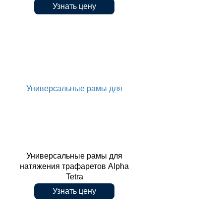
Узнать цену
трафаретной печати, NeoHorizon
Универсальные рамы для
03iX
Универсальные рамы для
натяжения трафаретов Alpha
Tetra
Узнать цену
натяжения трафаретов Alpha Tetra