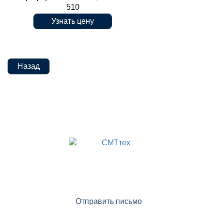
510
Узнать цену
трафаретной печати, KAYO-510
Назад
ОТДЕЛ ПРОДАЖ:
(доб. 1)
+7 (499) 322-20-25
info@smttech.ru
Отправить письмо