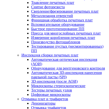
Травление печатных плат
Снятие фоторезиста
Сверление/фрезерование печатных плат
Металлизация отверстий
Финишная обработка печатных плат
Вспомогательное оборудование
Быстрое прототипирование ПП
Пресса для многослойных печатных плат
Измерение коробления печатных плат
Производство фотошаблонов
Тестирование пустых (несмонтированных)
ПП
Инспекция сборки печатных плат
Автоматическая оптическая инспекция
(АОИ)
Оборудование для рентгеновского контроля
Автоматическая 3D-инспекция нанесения
паяльной пасты (SPI)
3D-инспекция (после АОИ)
Микроскопы стереоскопические
Тестеры печатных узлов
Цифровые микроскопы
Отмывка плат и трафаретов
Деионизаторы
Отмывка трафаретов