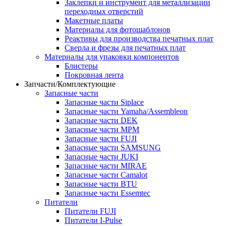
Заклепки и инструмент для металлизации
переходных отверстий
Макетные платы
Материалы для фотошаблонов
Реактивы для производства печатных плат
Сверла и фрезы для печатных плат
Материалы для упаковки компонентов
Блистеры
Покровная лента
Запчасти/Комплектующие
Запасные части
Запасные части Siplace
Запасные части Yamaha/Assembleon
Запасные части DEK
Запасные части MPM
Запасные части FUJI
Запасные части SAMSUNG
Запасные части JUKI
Запасные части MIRAE
Запасные части Camalot
Запасные части BTU
Запасные части Essemtec
Питатели
Питатели FUJI
Питатели I-Pulse