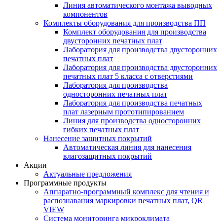
Линия автоматического монтажа выводных
компонентов
Комплекты оборудования для производства ПП
Комплект оборудования для производства
двусторонних печатных плат
Лаборатория для производства двусторонних
печатных плат
Лаборатория для производства двусторонних
печатных плат 5 класса с отверстиями
Лаборатория для производства
односторонних печатных плат
Лаборатория для производства печатных
плат лазерным прототипированием
Линия для производства односторонних
гибких печатных плат
Нанесение защитных покрытий
Автоматическая линия для нанесения
влагозащитных покрытий
Акции
Актуальные предложения
Программные продукты
Аппаратно-программный комплекс для чтения и
распознавания маркировки печатных плат, QR
VIEW
Система мониторинга микроклимата