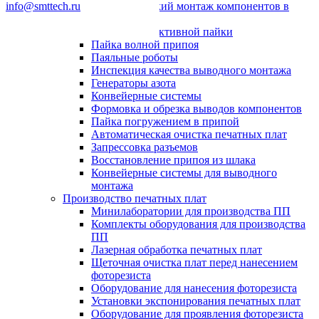
info@smttech.ru
Автоматический монтаж компонентов в
отверстия
Системы селективной пайки
Пайка волной припоя
Паяльные роботы
Инспекция качества выводного монтажа
Генераторы азота
Конвейерные системы
Формовка и обрезка выводов компонентов
Пайка погружением в припой
Автоматическая очистка печатных плат
Запрессовка разъемов
Восстановление припоя из шлака
Конвейерные системы для выводного
монтажа
Производство печатных плат
Минилаборатории для производства ПП
Комплекты оборудования для производства
ПП
Лазерная обработка печатных плат
Щеточная очистка плат перед нанесением
фоторезиста
Оборудование для нанесения фоторезиста
Установки экспонирования печатных плат
Оборудование для проявления фоторезиста