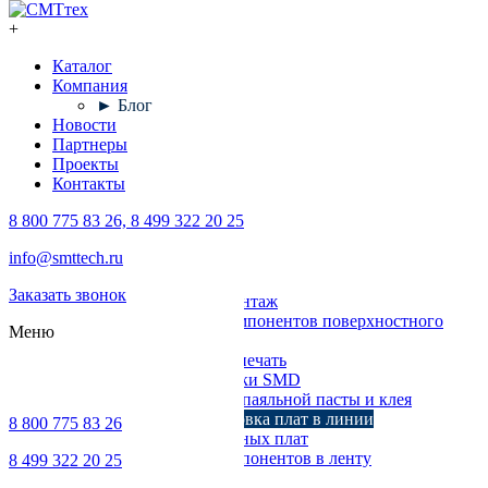
+
Каталог
Компания
► Блог
Новости
Партнеры
Проекты
Контакты
8 800 775 83 26, 8 499 322 20 25
Каталог
info@smttech.ru
Оборудование
Заказать звонок
Поверхностный монтаж
Установка компонентов поверхностного
Меню
монтажа
Трафаретная печать
Печи для пайки SMD
Дозирование паяльной пасты и клея
Транспортировка плат в линии
8 800 775 83 26
Ремонт печатных плат
Упаковка компонентов в ленту
8 499 322 20 25
Выводной монтаж