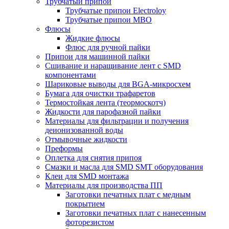
Трубчатый припой
Трубчатые припои Electroloy
Трубчатые припои MBO
Флюсы
Жидкие флюсы
Флюс для ручной пайки
Припои для машинной пайки
Сшивание и наращивание лент с SMD
компонентами
Шариковые выводы для BGA-микросхем
Бумага для очистки трафаретов
Термостойкая лента (теормоскотч)
Жидкости для парофазной пайки
Материалы для фильтрации и получения
деионизованной воды
Отмывочные жидкости
Преформы
Оплетка для снятия припоя
Смазки и масла для SMD SMT оборудования
Клеи для SMD монтажа
Материалы для производства ПП
Заготовки печатных плат с медным
покрытием
Заготовки печатных плат с нанесенным
фоторезистом