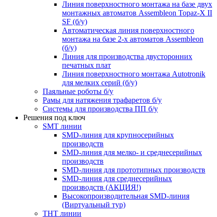
Линия поверхностного монтажа на базе двух
монтажных автоматов Assembleon Topaz-X II
SF (б/у)
Автоматическая линия поверхностного
монтажа на базе 2-х автоматов Assembleon
(б/у)
Линия для производства двусторонних
печатных плат
Линия поверхностного монтажа Autotronik
для мелких серий (б/у)
Паяльные роботы б/у
Рамы для натяжения трафаретов б/у
Системы для производства ПП б/у
Решения под ключ
SMT линии
SMD-линия для крупносерийных
производств
SMD-линия для мелко- и среднесерийных
производств
SMD-линия для прототипных производств
SMD-линия для среднесерийных
производств (АКЦИЯ!)
Высокопроизводительная SMD-линия
(Виртуальный тур)
THT линии