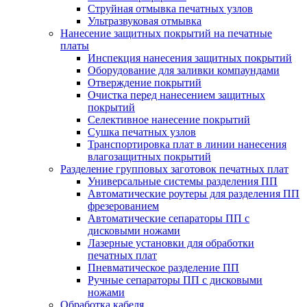
Струйная отмывка печатных узлов
Ультразвуковая отмывка
Нанесение защитных покрытий на печатные
платы
Инспекция нанесения защитных покрытий
Оборудование для заливки компаундами
Отверждение покрытий
Очистка перед нанесением защитных
покрытий
Селективное нанесение покрытий
Сушка печатных узлов
Транспортировка плат в линии нанесения
влагозащитных покрытий
Разделение групповых заготовок печатных плат
Универсальные системы разделения ПП
Автоматические роутеры для разделения ПП
фрезерованием
Автоматические сепараторы ПП с
дисковыми ножами
Лазерные установки для обработки
печатных плат
Пневматическое разделение ПП
Ручные сепараторы ПП с дисковыми
ножами
Обработка кабеля