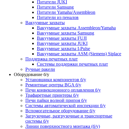
Питатели JUKI
Питатели Samsung
Питатели Yamaha/Assembleon
Питатели из пеналов
Вакуумные захваты
Вакуумные захваты Assembleon/Yamaha
Вакуумные захваты Samsung
Вакуумные захваты FUJI
Вакуумные захваты JUKI
Вакуумные захваты I-Pulse
Вакуумные захваты ASM (Siemens) Siplace
Поддержка печатных плат
Системы поддержки печатных плат
Ручные ракели
Оборудование б/у
Установщики компонентов б/у
Ремонтные центры BGA б/у
Печи конвекционного оплавления б/у
Трафаретные принтеры б/у
Печи пайки волной припоя б/у
Системы автоматической инспекции б/у
Вспомогательное оборудование б/у
Загрузочные, разгрузочные и транспортные
системы б/у
Линии поверхностного монтажа (б/у)