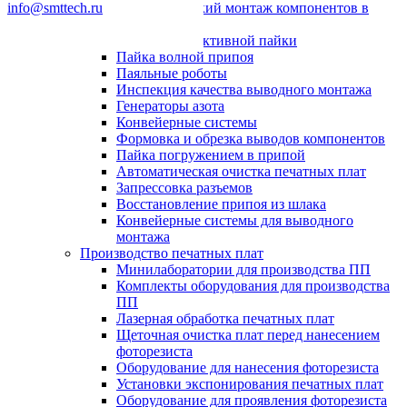
info@smttech.ru
Автоматический монтаж компонентов в
отверстия
Системы селективной пайки
Пайка волной припоя
Паяльные роботы
Инспекция качества выводного монтажа
Генераторы азота
Конвейерные системы
Формовка и обрезка выводов компонентов
Пайка погружением в припой
Автоматическая очистка печатных плат
Запрессовка разъемов
Восстановление припоя из шлака
Конвейерные системы для выводного
монтажа
Производство печатных плат
Минилаборатории для производства ПП
Комплекты оборудования для производства
ПП
Лазерная обработка печатных плат
Щеточная очистка плат перед нанесением
фоторезиста
Оборудование для нанесения фоторезиста
Установки экспонирования печатных плат
Оборудование для проявления фоторезиста