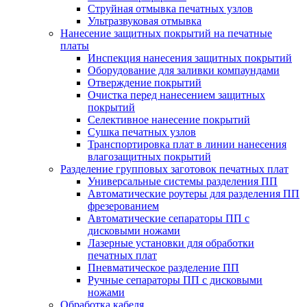
Струйная отмывка печатных узлов
Ультразвуковая отмывка
Нанесение защитных покрытий на печатные
платы
Инспекция нанесения защитных покрытий
Оборудование для заливки компаундами
Отверждение покрытий
Очистка перед нанесением защитных
покрытий
Селективное нанесение покрытий
Сушка печатных узлов
Транспортировка плат в линии нанесения
влагозащитных покрытий
Разделение групповых заготовок печатных плат
Универсальные системы разделения ПП
Автоматические роутеры для разделения ПП
фрезерованием
Автоматические сепараторы ПП с
дисковыми ножами
Лазерные установки для обработки
печатных плат
Пневматическое разделение ПП
Ручные сепараторы ПП с дисковыми
ножами
Обработка кабеля