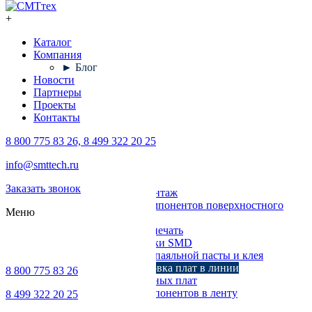
+
Каталог
Компания
► Блог
Новости
Партнеры
Проекты
Контакты
8 800 775 83 26, 8 499 322 20 25
Каталог
info@smttech.ru
Оборудование
Заказать звонок
Поверхностный монтаж
Установка компонентов поверхностного
Меню
монтажа
Трафаретная печать
Печи для пайки SMD
Дозирование паяльной пасты и клея
Транспортировка плат в линии
8 800 775 83 26
Ремонт печатных плат
Упаковка компонентов в ленту
8 499 322 20 25
Выводной монтаж