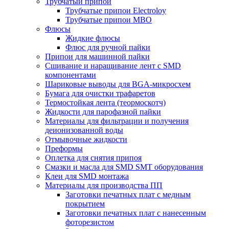
Трубчатый припой
Трубчатые припои Electroloy
Трубчатые припои MBO
Флюсы
Жидкие флюсы
Флюс для ручной пайки
Припои для машинной пайки
Сшивание и наращивание лент с SMD
компонентами
Шариковые выводы для BGA-микросхем
Бумага для очистки трафаретов
Термостойкая лента (теормоскотч)
Жидкости для парофазной пайки
Материалы для фильтрации и получения
деионизованной воды
Отмывочные жидкости
Преформы
Оплетка для снятия припоя
Смазки и масла для SMD SMT оборудования
Клеи для SMD монтажа
Материалы для производства ПП
Заготовки печатных плат с медным
покрытием
Заготовки печатных плат с нанесенным
фоторезистом