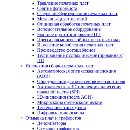
Травление печатных плат
Снятие фоторезиста
Сверление/фрезерование печатных плат
Металлизация отверстий
Финишная обработка печатных плат
Вспомогательное оборудование
Быстрое прототипирование ПП
Пресса для многослойных печатных плат
Измерение коробления печатных плат
Производство фотошаблонов
Тестирование пустых (несмонтированных)
ПП
Инспекция сборки печатных плат
Автоматическая оптическая инспекция
(АОИ)
Оборудование для рентгеновского контроля
Автоматическая 3D-инспекция нанесения
паяльной пасты (SPI)
3D-инспекция (после АОИ)
Микроскопы стереоскопические
Тестеры печатных узлов
Цифровые микроскопы
Отмывка плат и трафаретов
Деионизаторы
Отмывка трафаретов