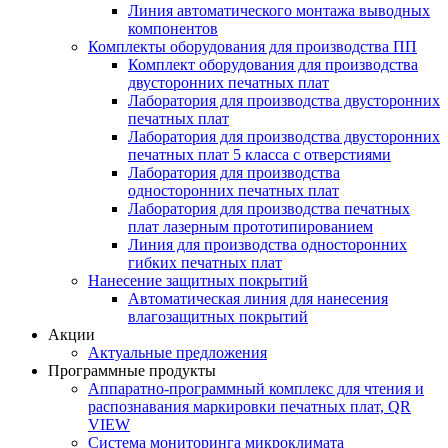
Линия автоматического монтажа выводных
компонентов
Комплекты оборудования для производства ПП
Комплект оборудования для производства
двусторонних печатных плат
Лаборатория для производства двусторонних
печатных плат
Лаборатория для производства двусторонних
печатных плат 5 класса с отверстиями
Лаборатория для производства
односторонних печатных плат
Лаборатория для производства печатных
плат лазерным прототипированием
Линия для производства односторонних
гибких печатных плат
Нанесение защитных покрытий
Автоматическая линия для нанесения
влагозащитных покрытий
Акции
Актуальные предложения
Программные продукты
Аппаратно-программный комплекс для чтения и
распознавания маркировки печатных плат, QR
VIEW
Система мониторинга микроклимата