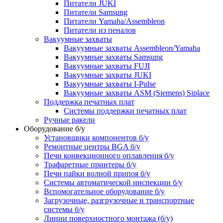
Питатели JUKI
Питатели Samsung
Питатели Yamaha/Assembleon
Питатели из пеналов
Вакуумные захваты
Вакуумные захваты Assembleon/Yamaha
Вакуумные захваты Samsung
Вакуумные захваты FUJI
Вакуумные захваты JUKI
Вакуумные захваты I-Pulse
Вакуумные захваты ASM (Siemens) Siplace
Поддержка печатных плат
Системы поддержки печатных плат
Ручные ракели
Оборудование б/у
Установщики компонентов б/у
Ремонтные центры BGA б/у
Печи конвекционного оплавления б/у
Трафаретные принтеры б/у
Печи пайки волной припоя б/у
Системы автоматической инспекции б/у
Вспомогательное оборудование б/у
Загрузочные, разгрузочные и транспортные
системы б/у
Линии поверхностного монтажа (б/у)