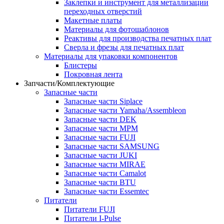
Заклепки и инструмент для металлизации
переходных отверстий
Макетные платы
Материалы для фотошаблонов
Реактивы для производства печатных плат
Сверла и фрезы для печатных плат
Материалы для упаковки компонентов
Блистеры
Покровная лента
Запчасти/Комплектующие
Запасные части
Запасные части Siplace
Запасные части Yamaha/Assembleon
Запасные части DEK
Запасные части MPM
Запасные части FUJI
Запасные части SAMSUNG
Запасные части JUKI
Запасные части MIRAE
Запасные части Camalot
Запасные части BTU
Запасные части Essemtec
Питатели
Питатели FUJI
Питатели I-Pulse