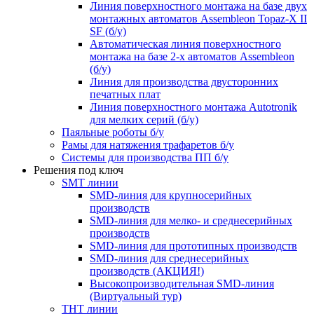
Линия поверхностного монтажа на базе двух
монтажных автоматов Assembleon Topaz-X II
SF (б/у)
Автоматическая линия поверхностного
монтажа на базе 2-х автоматов Assembleon
(б/у)
Линия для производства двусторонних
печатных плат
Линия поверхностного монтажа Autotronik
для мелких серий (б/у)
Паяльные роботы б/у
Рамы для натяжения трафаретов б/у
Системы для производства ПП б/у
Решения под ключ
SMT линии
SMD-линия для крупносерийных
производств
SMD-линия для мелко- и среднесерийных
производств
SMD-линия для прототипных производств
SMD-линия для среднесерийных
производств (АКЦИЯ!)
Высокопроизводительная SMD-линия
(Виртуальный тур)
THT линии