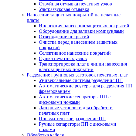
Струйная отмывка печатных узлов
Ультразвуковая отмывка
Нанесение защитных покрытий на печатные
платы
Инспекция нанесения защитных покрытий
Оборудование для заливки компаундами
Отверждение покрытий
Очистка перед нанесением защитных
покрытий
Селективное нанесение покрытий
Сушка печатных узлов
Транспортировка плат в линии нанесения
влагозащитных покрытий
Разделение групповых заготовок печатных плат
Универсальные системы разделения ПП
Автоматические роутеры для разделения ПП
фрезерованием
Автоматические сепараторы ПП с
дисковыми ножами
Лазерные установки для обработки
печатных плат
Пневматическое разделение ПП
Ручные сепараторы ПП с дисковыми
ножами
Обработка кабеля