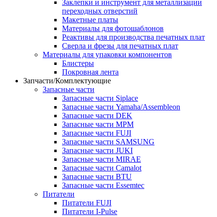
Заклепки и инструмент для металлизации
переходных отверстий
Макетные платы
Материалы для фотошаблонов
Реактивы для производства печатных плат
Сверла и фрезы для печатных плат
Материалы для упаковки компонентов
Блистеры
Покровная лента
Запчасти/Комплектующие
Запасные части
Запасные части Siplace
Запасные части Yamaha/Assembleon
Запасные части DEK
Запасные части MPM
Запасные части FUJI
Запасные части SAMSUNG
Запасные части JUKI
Запасные части MIRAE
Запасные части Camalot
Запасные части BTU
Запасные части Essemtec
Питатели
Питатели FUJI
Питатели I-Pulse