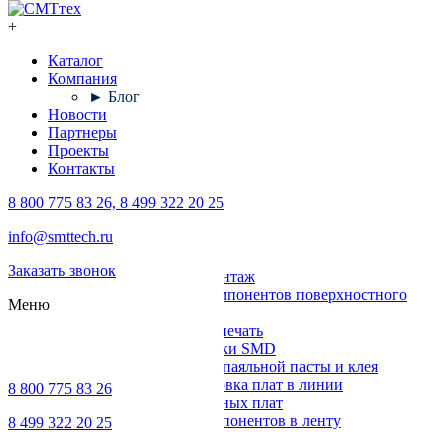
+
Каталог
Компания
► Блог
Новости
Партнеры
Проекты
Контакты
8 800 775 83 26, 8 499 322 20 25
Каталог
info@smttech.ru
Оборудование
Заказать звонок
Поверхностный монтаж
Установка компонентов поверхностного
Меню
монтажа
Трафаретная печать
Печи для пайки SMD
Дозирование паяльной пасты и клея
Транспортировка плат в линии
8 800 775 83 26
Ремонт печатных плат
Упаковка компонентов в ленту
8 499 322 20 25
Выводной монтаж