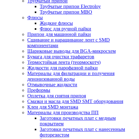
Трубчатый припой
Трубчатые припои Electroloy
Трубчатые припои MBO
Флюсы
Жидкие флюсы
Флюс для ручной пайки
Припои для машинной пайки
Сшивание и наращивание лент с SMD
компонентами
Шариковые выводы для BGA-микросхем
Бумага для очистки трафаретов
Термостойкая лента (теормоскотч)
Жидкости для парофазной пайки
Материалы для фильтрации и получения
деионизованной воды
Отмывочные жидкости
Преформы
Оплетка для снятия припоя
Смазки и масла для SMD SMT оборудования
Клеи для SMD монтажа
Материалы для производства ПП
Заготовки печатных плат с медным
покрытием
Заготовки печатных плат с нанесенным
фоторезистом