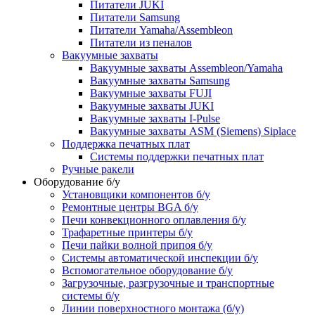
Питатели JUKI
Питатели Samsung
Питатели Yamaha/Assembleon
Питатели из пеналов
Вакуумные захваты
Вакуумные захваты Assembleon/Yamaha
Вакуумные захваты Samsung
Вакуумные захваты FUJI
Вакуумные захваты JUKI
Вакуумные захваты I-Pulse
Вакуумные захваты ASM (Siemens) Siplace
Поддержка печатных плат
Системы поддержки печатных плат
Ручные ракели
Оборудование б/у
Установщики компонентов б/у
Ремонтные центры BGA б/у
Печи конвекционного оплавления б/у
Трафаретные принтеры б/у
Печи пайки волной припоя б/у
Системы автоматической инспекции б/у
Вспомогательное оборудование б/у
Загрузочные, разгрузочные и транспортные
системы б/у
Линии поверхностного монтажа (б/у)