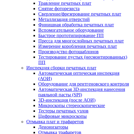
Травление печатных плат
Снятие фоторезиста
Сверление/фрезерование печатных плат
Металлизация отверстий
Финишная обработка печатных плат
Вспомогательное оборудование
Быстрое прототипирование ПП
Пресса для многослойных печатных плат
Измерение коробления печатных плат
Производство фотошаблонов
Тестирование пустых (несмонтированных)
ПП
Инспекция сборки печатных плат
Автоматическая оптическая инспекция
(АОИ)
Оборудование для рентгеновского контроля
Автоматическая 3D-инспекция нанесения
паяльной пасты (SPI)
3D-инспекция (после АОИ)
Микроскопы стереоскопические
Тестеры печатных узлов
Цифровые микроскопы
Отмывка плат и трафаретов
Деионизаторы
Отмывка трафаретов