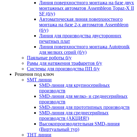
Линия поверхностного монтажа на базе двух
монтажных автоматов Assembleon Topaz-X II
SF (б/у)
Автоматическая линия поверхностного
монтажа на базе 2-х автоматов Assembleon
(б/у)
Линия для производства двусторонних
печатных плат
Линия поверхностного монтажа Autotronik
для мелких серий (б/у)
Паяльные роботы б/у
Рамы для натяжения трафаретов б/у
Системы для производства ПП б/у
Решения под ключ
SMT линии
SMD-линия для крупносерийных
производств
SMD-линия для мелко- и среднесерийных
производств
SMD-линия для прототипных производств
SMD-линия для среднесерийных
производств (АКЦИЯ!)
Высокопроизводительная SMD-линия
(Виртуальный тур)
THT линии