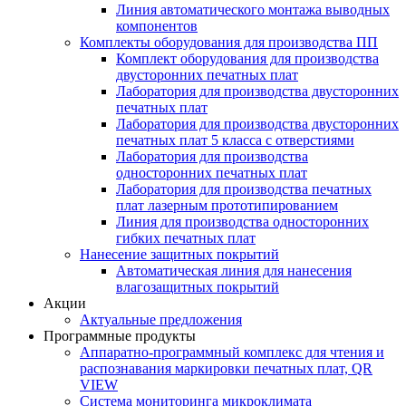
Линия автоматического монтажа выводных
компонентов
Комплекты оборудования для производства ПП
Комплект оборудования для производства
двусторонних печатных плат
Лаборатория для производства двусторонних
печатных плат
Лаборатория для производства двусторонних
печатных плат 5 класса с отверстиями
Лаборатория для производства
односторонних печатных плат
Лаборатория для производства печатных
плат лазерным прототипированием
Линия для производства односторонних
гибких печатных плат
Нанесение защитных покрытий
Автоматическая линия для нанесения
влагозащитных покрытий
Акции
Актуальные предложения
Программные продукты
Аппаратно-программный комплекс для чтения и
распознавания маркировки печатных плат, QR
VIEW
Система мониторинга микроклимата