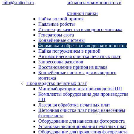
info@smttech.ru
Автоматический монтаж компонентов в
отверстия
Системы селективной пайки
Пайка волной припоя
Паяльные роботы
Инспекция качества выводного монтажа
Генераторы азота
Конвейерные системы
Формовка и обрезка выводов компонентов
Пайка погружением в припой
Автоматическая очистка печатных плат
Запрессовка разъемов
Восстановление припоя из шлака
Конвейерные системы для выводного
монтажа
Производство печатных плат
Минилаборатории для производства ПП
Комплекты оборудования для производства
ПП
Лазерная обработка печатных плат
Щеточная очистка плат перед нанесением
фоторезиста
Оборудование для нанесения фоторезиста
Установки экспонирования печатных плат
Оборудование для проявления фоторезиста