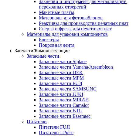
Заклепки и инструмент для металлизации
переходных отверстий
Макетные платы
Материалы для фотошаблонов
Реактивы для производства печатных плат
Сверла и фрезы для печатных плат
Материалы для упаковки компонентов
Блистеры
Покровная лента
Запчасти/Комплектующие
Запасные части
Запасные части Siplace
Запасные части Yamaha/Assembleon
Запасные части DEK
Запасные части MPM
Запасные части FUJI
Запасные части SAMSUNG
Запасные части JUKI
Запасные части MIRAE
Запасные части Camalot
Запасные части BTU
Запасные части Essemtec
Питатели
Питатели FUJI
Питатели I-Pulse