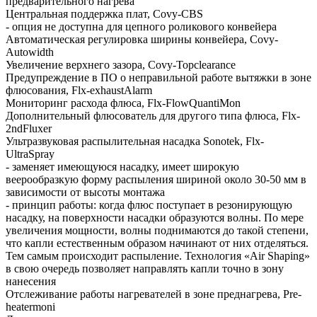
предварительного нагрева
Центральная поддержка плат, Covy-CBS
- опция не доступна для цепного роликового конвейера
Автоматическая регулировка ширины конвейера, Covy-
Autowidth
Увеличение верхнего зазора, Covy-Topclearance
Предупреждение в ПО о неправильной работе вытяжки в зоне
флюсования, Flx-exhaustAlarm
Мониторинг расхода флюса, Flx-FlowQuantiMon
Дополнительный флюсователь для другого типа флюса, Flx-
2ndFluxer
Ультразвуковая распылительная насадка Sonotek, Flx-
UltraSpray
- заменяет имеющуюся насадку, имеет широкую
веерообразкую форму распыления шириной около 30-50 мм в
зависимости от высоты монтажа
- принцип работы: когда флюс поступает в резонирующую
насадку, на поверхности насадки образуются волны. По мере
увеличения мощности, волны поднимаются до такой степени,
что капли естественным образом начинают от них отделяться.
Тем самым происходит распыление. Технология «Air Shaping»
в свою очередь позволяет направлять капли точно в зону
нанесения
Отслеживание работы нагревателей в зоне преднагрева, Pre-
heatermoni