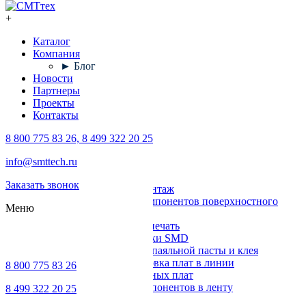
+
Каталог
Компания
► Блог
Новости
Партнеры
Проекты
Контакты
8 800 775 83 26, 8 499 322 20 25
Каталог
info@smttech.ru
Оборудование
Заказать звонок
Поверхностный монтаж
Установка компонентов поверхностного
Меню
монтажа
Трафаретная печать
Печи для пайки SMD
Дозирование паяльной пасты и клея
Транспортировка плат в линии
8 800 775 83 26
Ремонт печатных плат
Упаковка компонентов в ленту
8 499 322 20 25
Выводной монтаж