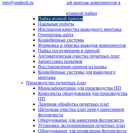
info@smttech.ru
Автоматический монтаж компонентов в
отверстия
Системы селективной пайки
Пайка волной припоя
Паяльные роботы
Инспекция качества выводного монтажа
Генераторы азота
Конвейерные системы
Формовка и обрезка выводов компонентов
Пайка погружением в припой
Автоматическая очистка печатных плат
Запрессовка разъемов
Восстановление припоя из шлака
Конвейерные системы для выводного
монтажа
Производство печатных плат
Минилаборатории для производства ПП
Комплекты оборудования для производства
ПП
Лазерная обработка печатных плат
Щеточная очистка плат перед нанесением
фоторезиста
Оборудование для нанесения фоторезиста
Установки экспонирования печатных плат
Оборудование для проявления фоторезиста