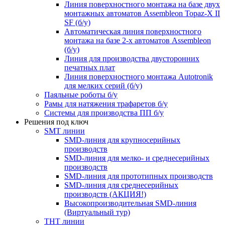
Линия поверхностного монтажа на базе двух
монтажных автоматов Assembleon Topaz-X II
SF (б/у)
Автоматическая линия поверхностного
монтажа на базе 2-х автоматов Assembleon
(б/у)
Линия для производства двусторонних
печатных плат
Линия поверхностного монтажа Autotronik
для мелких серий (б/у)
Паяльные роботы б/у
Рамы для натяжения трафаретов б/у
Системы для производства ПП б/у
Решения под ключ
SMT линии
SMD-линия для крупносерийных
производств
SMD-линия для мелко- и среднесерийных
производств
SMD-линия для прототипных производств
SMD-линия для среднесерийных
производств (АКЦИЯ!)
Высокопроизводительная SMD-линия
(Виртуальный тур)
THT линии