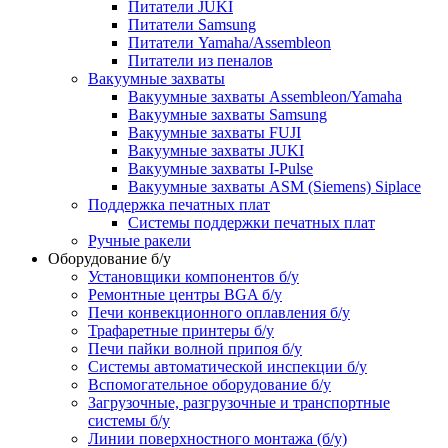
Питатели JUKI
Питатели Samsung
Питатели Yamaha/Assembleon
Питатели из пеналов
Вакуумные захваты
Вакуумные захваты Assembleon/Yamaha
Вакуумные захваты Samsung
Вакуумные захваты FUJI
Вакуумные захваты JUKI
Вакуумные захваты I-Pulse
Вакуумные захваты ASM (Siemens) Siplace
Поддержка печатных плат
Системы поддержки печатных плат
Ручные ракели
Оборудование б/у
Установщики компонентов б/у
Ремонтные центры BGA б/у
Печи конвекционного оплавления б/у
Трафаретные принтеры б/у
Печи пайки волной припоя б/у
Системы автоматической инспекции б/у
Вспомогательное оборудование б/у
Загрузочные, разгрузочные и транспортные
системы б/у
Линии поверхностного монтажа (б/у)