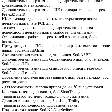
Дополнительная верхняя зона предварительного нагрева с
конвекцией, Pre-extZoneCov
Дополнительная верхняя зона ИК предварительного нагрева,
Pre-extZoneIR
ИК-термопара для проверки температуры поверхности
печатной платы, Pre-PCBtemp
- в случае недостаточного предварительного нагрева
поверхности печатной платы сработает сигнализация
Отслеживание работы нагревателей в зоне пайки, Sod-
heatermoni
Предупреждение в ПО о неправильной работе вытяжки в зоне
пайки, Sod-exhaustAlarm
Автоматическая система подачи припоя, Sod-ASBF
Дополнительная ванна для бессвинцового припоя с тележкой,
Sod-2nd pot(LF)
Дополнительная ванна для свинцового припоя с тележкой,
Sod-2nd pot(Leaded)
Добавление системы нагрева ванны с припоем в тележку, Sod-
prewarmsystem
- для возможности нагрева припоя до 200℃ вне установки
Короткая тележка для ванны, Sod-ShortTrolley
- выдвигается частично, только для очистки ванны
Длинная тележка для ванны, Sod-LongTrolley
- выдвигается полностью, для замены ванны
Подача азота к волне, Sod-N2-Nozzledirect