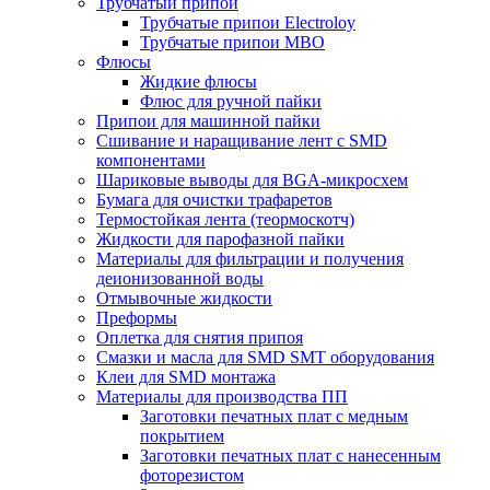
Трубчатый припой
Трубчатые припои Electroloy
Трубчатые припои MBO
Флюсы
Жидкие флюсы
Флюс для ручной пайки
Припои для машинной пайки
Сшивание и наращивание лент с SMD
компонентами
Шариковые выводы для BGA-микросхем
Бумага для очистки трафаретов
Термостойкая лента (теормоскотч)
Жидкости для парофазной пайки
Материалы для фильтрации и получения
деионизованной воды
Отмывочные жидкости
Преформы
Оплетка для снятия припоя
Смазки и масла для SMD SMT оборудования
Клеи для SMD монтажа
Материалы для производства ПП
Заготовки печатных плат с медным
покрытием
Заготовки печатных плат с нанесенным
фоторезистом