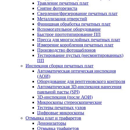
Травление печатных плат
Снятие фоторезиста
Сверление/фрезерование печатных плат
Металлизация отверстий
Финишная обработка печатных плат
Вспомогательное оборудование
Быстрое прототипирование ПП
Пресса для многослойных печатных плат
Измерение коробления печатных плат
Производство фотошаблонов
Тестирование пустых (несмонтированных)
ПП
Инспекция сборки печатных плат
Автоматическая оптическая инспекция
(АОИ)
Оборудование для рентгеновского контроля
Автоматическая 3D-инспекция нанесения
паяльной пасты (SPI)
3D-инспекция (после АОИ)
Микроскопы стереоскопические
Тестеры печатных узлов
Цифровые микроскопы
Отмывка плат и трафаретов
Деионизаторы
Отмывка трафаретов