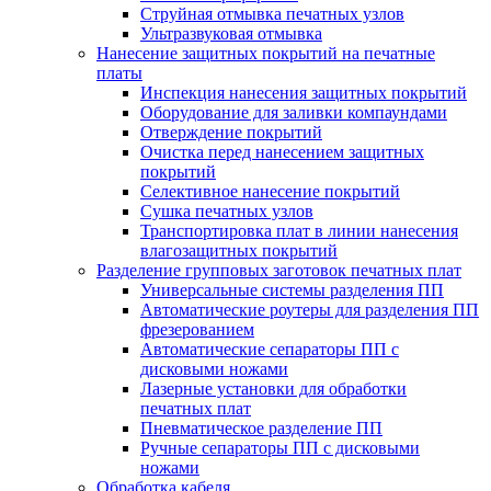
Струйная отмывка печатных узлов
Ультразвуковая отмывка
Нанесение защитных покрытий на печатные
платы
Инспекция нанесения защитных покрытий
Оборудование для заливки компаундами
Отверждение покрытий
Очистка перед нанесением защитных
покрытий
Селективное нанесение покрытий
Сушка печатных узлов
Транспортировка плат в линии нанесения
влагозащитных покрытий
Разделение групповых заготовок печатных плат
Универсальные системы разделения ПП
Автоматические роутеры для разделения ПП
фрезерованием
Автоматические сепараторы ПП с
дисковыми ножами
Лазерные установки для обработки
печатных плат
Пневматическое разделение ПП
Ручные сепараторы ПП с дисковыми
ножами
Обработка кабеля