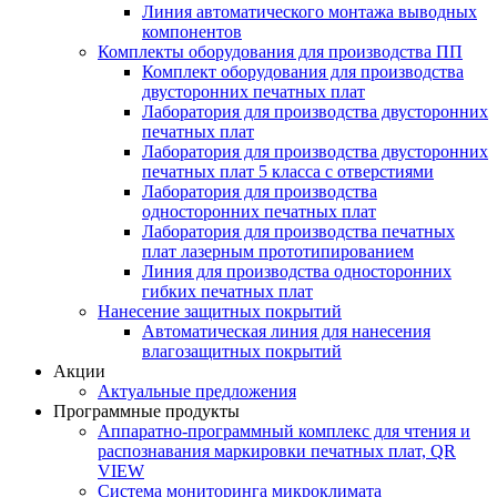
Линия автоматического монтажа выводных
компонентов
Комплекты оборудования для производства ПП
Комплект оборудования для производства
двусторонних печатных плат
Лаборатория для производства двусторонних
печатных плат
Лаборатория для производства двусторонних
печатных плат 5 класса с отверстиями
Лаборатория для производства
односторонних печатных плат
Лаборатория для производства печатных
плат лазерным прототипированием
Линия для производства односторонних
гибких печатных плат
Нанесение защитных покрытий
Автоматическая линия для нанесения
влагозащитных покрытий
Акции
Актуальные предложения
Программные продукты
Аппаратно-программный комплекс для чтения и
распознавания маркировки печатных плат, QR
VIEW
Система мониторинга микроклимата