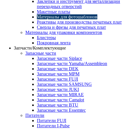
Заклепки и инструмент для металлизации
переходных отверстий
Макетные платы
Материалы для фотошаблонов
Реактивы для производства печатных плат
Сверла и фрезы для печатных плат
Материалы для упаковки компонентов
Блистеры
Покровная лента
Запчасти/Комплектующие
Запасные части
Запасные части Siplace
Запасные части Yamaha/Assembleon
Запасные части DEK
Запасные части MPM
Запасные части FUJI
Запасные части SAMSUNG
Запасные части JUKI
Запасные части MIRAE
Запасные части Camalot
Запасные части BTU
Запасные части Essemtec
Питатели
Питатели FUJI
Питатели I-Pulse