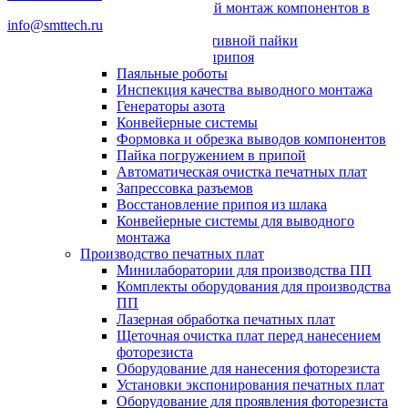
Автоматический монтаж компонентов в
отверстия
info@smttech.ru
Системы селективной пайки
Пайка волной припоя
Паяльные роботы
Инспекция качества выводного монтажа
Генераторы азота
Конвейерные системы
Формовка и обрезка выводов компонентов
Пайка погружением в припой
Автоматическая очистка печатных плат
Запрессовка разъемов
Восстановление припоя из шлака
Конвейерные системы для выводного
монтажа
Производство печатных плат
Минилаборатории для производства ПП
Комплекты оборудования для производства
ПП
Лазерная обработка печатных плат
Щеточная очистка плат перед нанесением
фоторезиста
Оборудование для нанесения фоторезиста
Установки экспонирования печатных плат
Оборудование для проявления фоторезиста