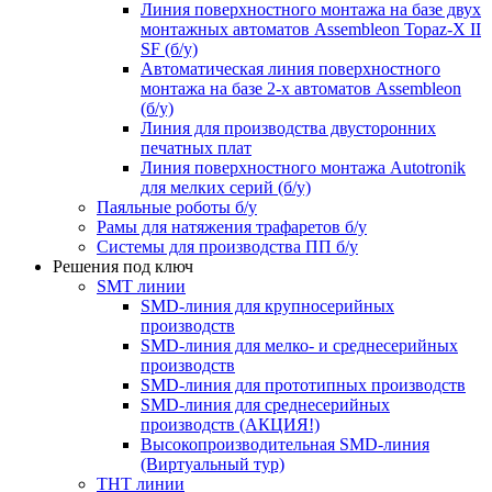
Линия поверхностного монтажа на базе двух
монтажных автоматов Assembleon Topaz-X II
SF (б/у)
Автоматическая линия поверхностного
монтажа на базе 2-х автоматов Assembleon
(б/у)
Линия для производства двусторонних
печатных плат
Линия поверхностного монтажа Autotronik
для мелких серий (б/у)
Паяльные роботы б/у
Рамы для натяжения трафаретов б/у
Системы для производства ПП б/у
Решения под ключ
SMT линии
SMD-линия для крупносерийных
производств
SMD-линия для мелко- и среднесерийных
производств
SMD-линия для прототипных производств
SMD-линия для среднесерийных
производств (АКЦИЯ!)
Высокопроизводительная SMD-линия
(Виртуальный тур)
THT линии