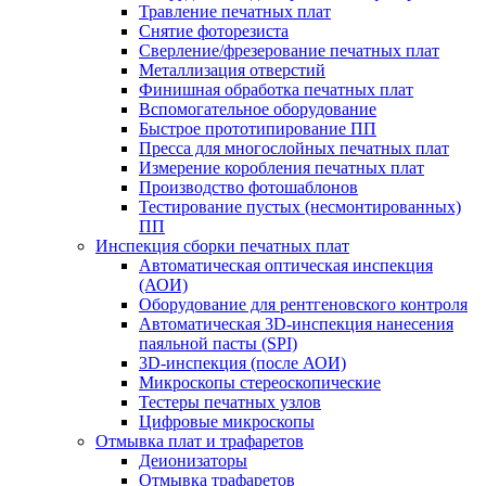
Травление печатных плат
Снятие фоторезиста
Сверление/фрезерование печатных плат
Металлизация отверстий
Финишная обработка печатных плат
Вспомогательное оборудование
Быстрое прототипирование ПП
Пресса для многослойных печатных плат
Измерение коробления печатных плат
Производство фотошаблонов
Тестирование пустых (несмонтированных)
ПП
Инспекция сборки печатных плат
Автоматическая оптическая инспекция
(АОИ)
Оборудование для рентгеновского контроля
Автоматическая 3D-инспекция нанесения
паяльной пасты (SPI)
3D-инспекция (после АОИ)
Микроскопы стереоскопические
Тестеры печатных узлов
Цифровые микроскопы
Отмывка плат и трафаретов
Деионизаторы
Отмывка трафаретов