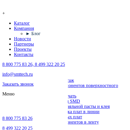
+
Каталог
Компания
► Блог
Новости
Партнеры
Проекты
Контакты
8 800 775 83 26, 8 499 322 20 25
Каталог
info@smttech.ru
Оборудование
Поверхностный монтаж
Заказать звонок
Установка компонентов поверхностного
монтажа
Меню
Трафаретная печать
Печи для пайки SMD
Дозирование паяльной пасты и клея
Транспортировка плат в линии
Ремонт печатных плат
8 800 775 83 26
Упаковка компонентов в ленту
Выводной монтаж
8 499 322 20 25