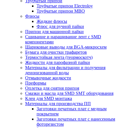
Трубчатый припой
Трубчатые припои Electroloy
Трубчатые припои MBO
Флюсы
Жидкие флюсы
Флюс для ручной пайки
Припои для машинной пайки
Сшивание и наращивание лент с SMD
компонентами
Шариковые выводы для BGA-микросхем
Бумага для очистки трафаретов
Термостойкая лента (теормоскотч)
Жидкости для парофазной пайки
Материалы для фильтрации и получения
деионизованной воды
Отмывочные жидкости
Преформы
Оплетка для снятия припоя
Смазки и масла для SMD SMT оборудования
Клеи для SMD монтажа
Материалы для производства ПП
Заготовки печатных плат с медным
покрытием
Заготовки печатных плат с нанесенным
фоторезистом