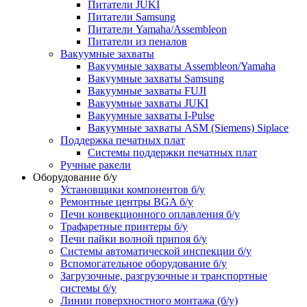
Питатели JUKI
Питатели Samsung
Питатели Yamaha/Assembleon
Питатели из пеналов
Вакуумные захваты
Вакуумные захваты Assembleon/Yamaha
Вакуумные захваты Samsung
Вакуумные захваты FUJI
Вакуумные захваты JUKI
Вакуумные захваты I-Pulse
Вакуумные захваты ASM (Siemens) Siplace
Поддержка печатных плат
Системы поддержки печатных плат
Ручные ракели
Оборудование б/у
Установщики компонентов б/у
Ремонтные центры BGA б/у
Печи конвекционного оплавления б/у
Трафаретные принтеры б/у
Печи пайки волной припоя б/у
Системы автоматической инспекции б/у
Вспомогательное оборудование б/у
Загрузочные, разгрузочные и транспортные
системы б/у
Линии поверхностного монтажа (б/у)