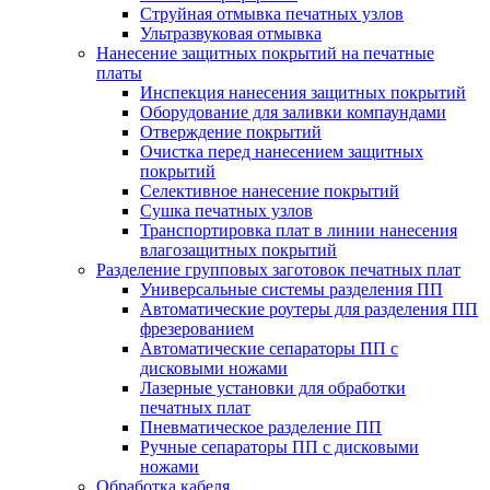
Струйная отмывка печатных узлов
Ультразвуковая отмывка
Нанесение защитных покрытий на печатные
платы
Инспекция нанесения защитных покрытий
Оборудование для заливки компаундами
Отверждение покрытий
Очистка перед нанесением защитных
покрытий
Селективное нанесение покрытий
Сушка печатных узлов
Транспортировка плат в линии нанесения
влагозащитных покрытий
Разделение групповых заготовок печатных плат
Универсальные системы разделения ПП
Автоматические роутеры для разделения ПП
фрезерованием
Автоматические сепараторы ПП с
дисковыми ножами
Лазерные установки для обработки
печатных плат
Пневматическое разделение ПП
Ручные сепараторы ПП с дисковыми
ножами
Обработка кабеля