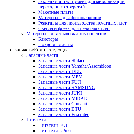
Заклепки и инструмент для металлизации
переходных отверстий
Макетные платы
Материалы для фотошаблонов
Реактивы для производства печатных плат
Сверла и фрезы для печатных плат
Материалы для упаковки компонентов
Блистеры
Покровная лента
Запчасти/Комплектующие
Запасные части
Запасные части Siplace
Запасные части Yamaha/Assembleon
Запасные части DEK
Запасные части MPM
Запасные части FUJI
Запасные части SAMSUNG
Запасные части JUKI
Запасные части MIRAE
Запасные части Camalot
Запасные части BTU
Запасные части Essemtec
Питатели
Питатели FUJI
Питатели I-Pulse