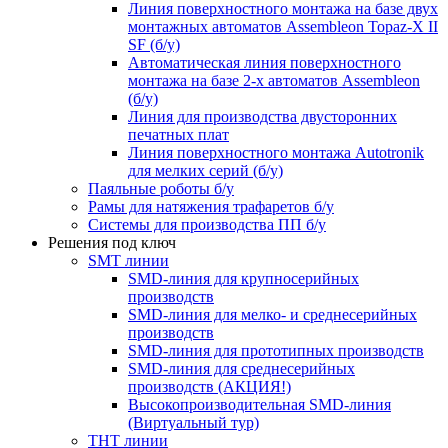
Линия поверхностного монтажа на базе двух
монтажных автоматов Assembleon Topaz-X II
SF (б/у)
Автоматическая линия поверхностного
монтажа на базе 2-х автоматов Assembleon
(б/у)
Линия для производства двусторонних
печатных плат
Линия поверхностного монтажа Autotronik
для мелких серий (б/у)
Паяльные роботы б/у
Рамы для натяжения трафаретов б/у
Системы для производства ПП б/у
Решения под ключ
SMT линии
SMD-линия для крупносерийных
производств
SMD-линия для мелко- и среднесерийных
производств
SMD-линия для прототипных производств
SMD-линия для среднесерийных
производств (АКЦИЯ!)
Высокопроизводительная SMD-линия
(Виртуальный тур)
THT линии