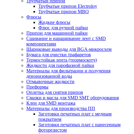
Трубчатый припой
Трубчатые припои Electroloy
Трубчатые припои MBO
Флюсы
Жидкие флюсы
Флюс для ручной пайки
Припои для машинной пайки
Сшивание и наращивание лент с SMD
компонентами
Шариковые выводы для BGA-микросхем
Бумага для очистки трафаретов
Термостойкая лента (теормоскотч)
Жидкости для парофазной пайки
Материалы для фильтрации и получения
деионизованной воды
Отмывочные жидкости
Преформы
Оплетка для снятия припоя
Смазки и масла для SMD SMT оборудования
Клеи для SMD монтажа
Материалы для производства ПП
Заготовки печатных плат с медным
покрытием
Заготовки печатных плат с нанесенным
фоторезистом