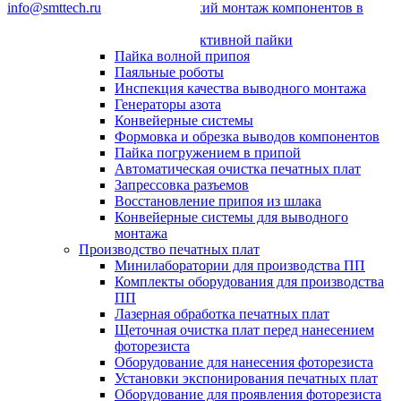
info@smttech.ru
Автоматический монтаж компонентов в
отверстия
Системы селективной пайки
Пайка волной припоя
Паяльные роботы
Инспекция качества выводного монтажа
Генераторы азота
Конвейерные системы
Формовка и обрезка выводов компонентов
Пайка погружением в припой
Автоматическая очистка печатных плат
Запрессовка разъемов
Восстановление припоя из шлака
Конвейерные системы для выводного
монтажа
Производство печатных плат
Минилаборатории для производства ПП
Комплекты оборудования для производства
ПП
Лазерная обработка печатных плат
Щеточная очистка плат перед нанесением
фоторезиста
Оборудование для нанесения фоторезиста
Установки экспонирования печатных плат
Оборудование для проявления фоторезиста