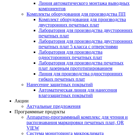
Линия автоматического монтажа выводных
компонентов
Комплекты оборудования для производства ПП
Комплект оборудования для производства
двусторонних печатных плат
Лаборатория для производства двусторонних
печатных плат
Лаборатория для производства двусторонних
печатных плат 5 класса с отверстиями
Лаборатория для производства
односторонних печатных плат
Лаборатория для производства печатных
плат лазерным прототипированием
Линия для производства односторонних
гибких печатных плат
Нанесение защитных покрытий
Автоматическая линия для нанесения
влагозащитных покрытий
Акции
Актуальные предложения
Программные продукты
Аппаратно-программный комплекс для чтения и
распознавания маркировки печатных плат, QR
VIEW
Система мониторинга микроклимата