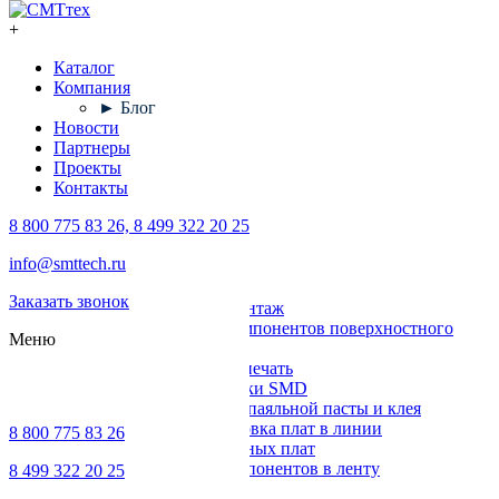
+
Каталог
Компания
► Блог
Новости
Партнеры
Проекты
Контакты
8 800 775 83 26, 8 499 322 20 25
Каталог
info@smttech.ru
Оборудование
Заказать звонок
Поверхностный монтаж
Установка компонентов поверхностного
Меню
монтажа
Трафаретная печать
Печи для пайки SMD
Дозирование паяльной пасты и клея
Транспортировка плат в линии
8 800 775 83 26
Ремонт печатных плат
Упаковка компонентов в ленту
8 499 322 20 25
Выводной монтаж