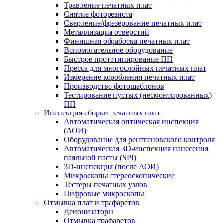
Травление печатных плат
Снятие фоторезиста
Сверление/фрезерование печатных плат
Металлизация отверстий
Финишная обработка печатных плат
Вспомогательное оборудование
Быстрое прототипирование ПП
Пресса для многослойных печатных плат
Измерение коробления печатных плат
Производство фотошаблонов
Тестирование пустых (несмонтированных)
ПП
Инспекция сборки печатных плат
Автоматическая оптическая инспекция
(АОИ)
Оборудование для рентгеновского контроля
Автоматическая 3D-инспекция нанесения
паяльной пасты (SPI)
3D-инспекция (после АОИ)
Микроскопы стереоскопические
Тестеры печатных узлов
Цифровые микроскопы
Отмывка плат и трафаретов
Деионизаторы
Отмывка трафаретов