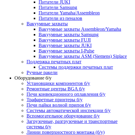
Питатели JUKI
Питатели Samsung
Питатели Yamaha/Assembleon
Питатели из пеналов
Вакуумные захваты
Вакуумные захваты Assembleon/Yamaha
Вакуумные захваты Samsung
Вакуумные захваты FUJI
Вакуумные захваты JUKI
Вакуумные захваты I-Pulse
Вакуумные захваты ASM (Siemens) Siplace
Поддержка печатных плат
Системы поддержки печатных плат
Ручные ракели
Оборудование б/у
Установщики компонентов б/у
Ремонтные центры BGA б/у
Печи конвекционного оплавления б/у
Трафаретные принтеры б/у
Печи пайки волной припоя б/у
Системы автоматической инспекции б/у
Вспомогательное оборудование б/у
Загрузочные, разгрузочные и транспортные
системы б/у
Линии поверхностного монтажа (б/у)