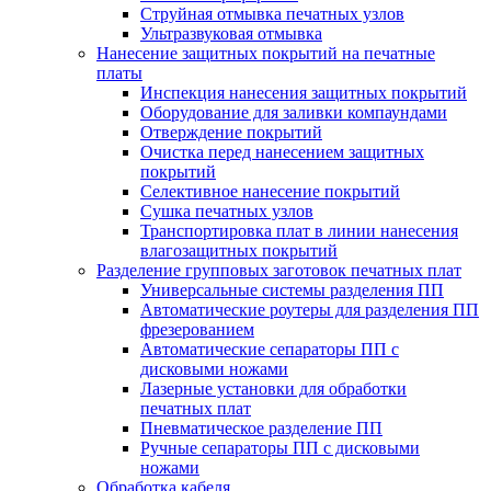
Струйная отмывка печатных узлов
Ультразвуковая отмывка
Нанесение защитных покрытий на печатные
платы
Инспекция нанесения защитных покрытий
Оборудование для заливки компаундами
Отверждение покрытий
Очистка перед нанесением защитных
покрытий
Селективное нанесение покрытий
Сушка печатных узлов
Транспортировка плат в линии нанесения
влагозащитных покрытий
Разделение групповых заготовок печатных плат
Универсальные системы разделения ПП
Автоматические роутеры для разделения ПП
фрезерованием
Автоматические сепараторы ПП с
дисковыми ножами
Лазерные установки для обработки
печатных плат
Пневматическое разделение ПП
Ручные сепараторы ПП с дисковыми
ножами
Обработка кабеля