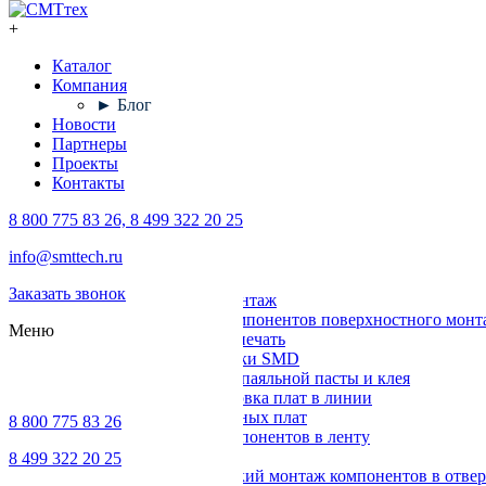
+
Каталог
Компания
► Блог
Новости
Партнеры
Проекты
Контакты
8 800 775 83 26, 8 499 322 20 25
Каталог
info@smttech.ru
Оборудование
Заказать звонок
Поверхностный монтаж
Установка компонентов поверхностного монт
Меню
Трафаретная печать
Печи для пайки SMD
Дозирование паяльной пасты и клея
Транспортировка плат в линии
Ремонт печатных плат
8 800 775 83 26
Упаковка компонентов в ленту
Выводной монтаж
8 499 322 20 25
Автоматический монтаж компонентов в отвер