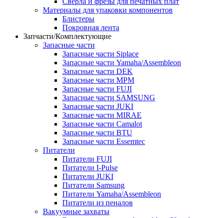
Сверла и фрезы для печатных плат
Материалы для упаковки компонентов
Блистеры
Покровная лента
Запчасти/Комплектующие
Запасные части
Запасные части Siplace
Запасные части Yamaha/Assembleon
Запасные части DEK
Запасные части MPM
Запасные части FUJI
Запасные части SAMSUNG
Запасные части JUKI
Запасные части MIRAE
Запасные части Camalot
Запасные части BTU
Запасные части Essemtec
Питатели
Питатели FUJI
Питатели I-Pulse
Питатели JUKI
Питатели Samsung
Питатели Yamaha/Assembleon
Питатели из пеналов
Вакуумные захваты