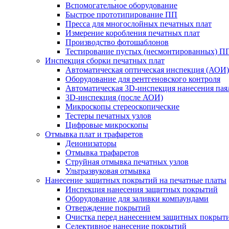
Вспомогательное оборудование
Быстрое прототипирование ПП
Пресса для многослойных печатных плат
Измерение коробления печатных плат
Производство фотошаблонов
Тестирование пустых (несмонтированных) П
Инспекция сборки печатных плат
Автоматическая оптическая инспекция (АОИ)
Оборудование для рентгеновского контроля
Автоматическая 3D-инспекция нанесения паял
3D-инспекция (после АОИ)
Микроскопы стереоскопические
Тестеры печатных узлов
Цифровые микроскопы
Отмывка плат и трафаретов
Деионизаторы
Отмывка трафаретов
Струйная отмывка печатных узлов
Ультразвуковая отмывка
Нанесение защитных покрытий на печатные платы
Инспекция нанесения защитных покрытий
Оборудование для заливки компаундами
Отверждение покрытий
Очистка перед нанесением защитных покрыт
Селективное нанесение покрытий