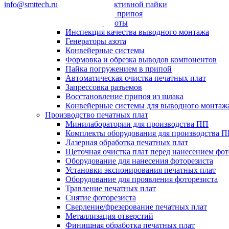
info@smttech.ru
Системы селективной пайки
Пайка волной припоя
Паяльные роботы
Инспекция качества выводного монтажа
Генераторы азота
Конвейерные системы
Формовка и обрезка выводов компонентов
Пайка погружением в припой
Автоматическая очистка печатных плат
Запрессовка разъемов
Восстановление припоя из шлака
Конвейерные системы для выводного монтаж
Производство печатных плат
Минилаборатории для производства ПП
Комплекты оборудования для производства 
Лазерная обработка печатных плат
Щеточная очистка плат перед нанесением фот
Оборудование для нанесения фоторезиста
Установки экспонирования печатных плат
Оборудование для проявления фоторезиста
Травление печатных плат
Снятие фоторезиста
Сверление/фрезерование печатных плат
Металлизация отверстий
Финишная обработка печатных плат