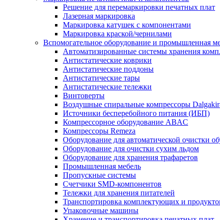
Решение для перемаркировки печатных плат
Лазерная маркировка
Маркировка катушек с компонентами
Маркировка краской/чернилами
Вспомогательное оборудование и промышленная м
Автоматизированные системы хранения ком
Антистатические коврики
Антистатические поддоны
Антистатические тары
Антистатические тележки
Винтоверты
Воздушные спиральные компрессоры Dalgakir
Источники бесперебойного питания (ИБП)
Компрессорное оборудование ABAC
Компрессоры Remeza
Оборудование для автоматической очистки о
Оборудование для очистки сухим льдом
Оборудование для хранения трафаретов
Промышленная мебель
Пропускные системы
Счетчики SMD-компонентов
Тележки для xранения питателей
Транспортировка комплектующих и продукто
Упаковочные машины
Хранение и транспортировка печатных плат