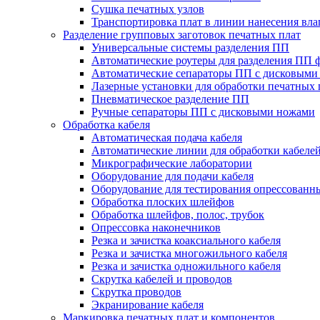
Сушка печатных узлов
Транспортировка плат в линии нанесения вл
Разделение групповых заготовок печатных плат
Универсальные системы разделения ПП
Автоматические роутеры для разделения ПП 
Автоматические сепараторы ПП с дисковыми
Лазерные установки для обработки печатных 
Пневматическое разделение ПП
Ручные сепараторы ПП с дисковыми ножами
Обработка кабеля
Автоматическая подача кабеля
Автоматические линии для обработки кабеле
Микрографические лаборатории
Оборудование для подачи кабеля
Оборудование для тестирования опрессованны
Обработка плоских шлейфов
Обработка шлейфов, полос, трубок
Опрессовка наконечников
Резка и зачистка коаксиального кабеля
Резка и зачистка многожильного кабеля
Резка и зачистка одножильного кабеля
Скрутка кабелей и проводов
Скрутка проводов
Экранирование кабеля
Маркировка печатных плат и компонентов