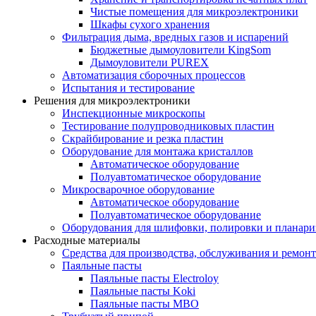
Чистые помещения для микроэлектроники
Шкафы сухого хранения
Фильтрация дыма, вредных газов и испарений
Бюджетные дымоуловители KingSom
Дымоуловители PUREX
Автоматизация сборочных процессов
Испытания и тестирование
Решения для микроэлектроники
Инспекционные микроскопы
Тестирование полупроводниковых пластин
Скрайбирование и резка пластин
Оборудование для монтажа кристаллов
Автоматическое оборудование
Полуавтоматическое оборудование
Микросварочное оборудование
Автоматическое оборудование
Полуавтоматическое оборудование
Оборудования для шлифовки, полировки и планар
Расходные материалы
Средства для производства, обслуживания и ремонт
Паяльные пасты
Паяльные пасты Electroloy
Паяльные пасты Koki
Паяльные пасты MBO