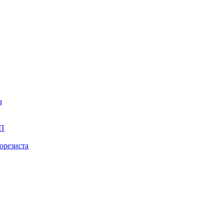
а
ПП
орезиста