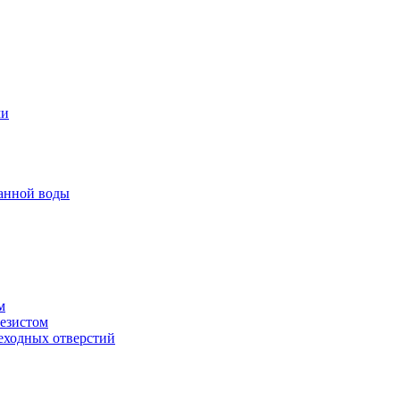
ми
анной воды
м
резистом
еходных отверстий