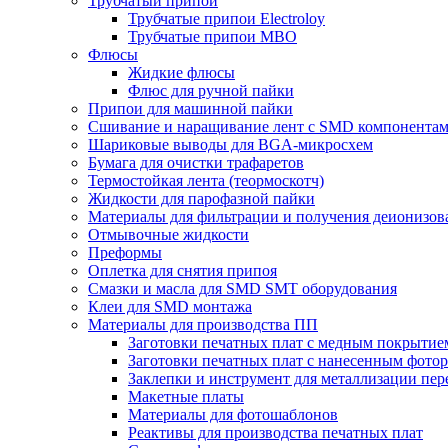
Трубчатый припой
Трубчатые припои Electroloy
Трубчатые припои MBO
Флюсы
Жидкие флюсы
Флюс для ручной пайки
Припои для машинной пайки
Сшивание и наращивание лент с SMD компонента
Шариковые выводы для BGA-микросхем
Бумага для очистки трафаретов
Термостойкая лента (теормоскотч)
Жидкости для парофазной пайки
Материалы для фильтрации и получения деионизов
Отмывочные жидкости
Преформы
Оплетка для снятия припоя
Смазки и масла для SMD SMT оборудования
Клеи для SMD монтажа
Материалы для производства ПП
Заготовки печатных плат с медным покрытие
Заготовки печатных плат с нанесенным фото
Заклепки и инструмент для металлизации пер
Макетные платы
Материалы для фотошаблонов
Реактивы для производства печатных плат