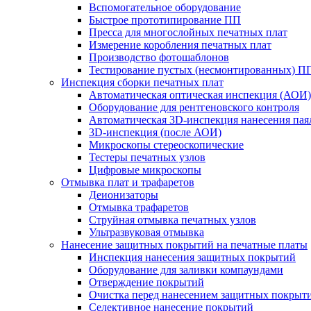
Вспомогательное оборудование
Быстрое прототипирование ПП
Пресса для многослойных печатных плат
Измерение коробления печатных плат
Производство фотошаблонов
Тестирование пустых (несмонтированных) П
Инспекция сборки печатных плат
Автоматическая оптическая инспекция (АОИ)
Оборудование для рентгеновского контроля
Автоматическая 3D-инспекция нанесения паял
3D-инспекция (после АОИ)
Микроскопы стереоскопические
Тестеры печатных узлов
Цифровые микроскопы
Отмывка плат и трафаретов
Деионизаторы
Отмывка трафаретов
Струйная отмывка печатных узлов
Ультразвуковая отмывка
Нанесение защитных покрытий на печатные платы
Инспекция нанесения защитных покрытий
Оборудование для заливки компаундами
Отверждение покрытий
Очистка перед нанесением защитных покрыт
Селективное нанесение покрытий