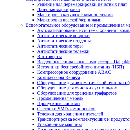
Решение для перемаркировки печатных плат
Лазерная маркировка
Маркировка катушек с компонентами
Маркировка краской/чернилами
Вспомогательное оборудование и промышленная м
Автоматизированные системы хранения ком
Антистатические коврики
Антистатические поддоны
Антистатические тары
Антистатические тележки
Винтоверты
Воздушные спиральные компрессоры Dalgakir
Источники бесперебойного питания (ИБП)
Компрессорное оборудование ABAC
Компрессоры Remeza
Оборудование для автоматической очистки о
Оборудование для очистки сухим льдом
Оборудование для хранения трафаретов
Промышленная мебель
Пропускные системы
Счетчики SMD-компонентов
Тележки для xранения питателей
Транспортировка комплектующих и продукто
Упаковочные машины
Хранение и транспортировка печатных плат