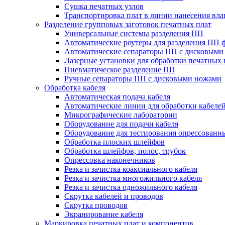
Сушка печатных узлов
Транспортировка плат в линии нанесения вл
Разделение групповых заготовок печатных плат
Универсальные системы разделения ПП
Автоматические роутеры для разделения ПП 
Автоматические сепараторы ПП с дисковыми
Лазерные установки для обработки печатных 
Пневматическое разделение ПП
Ручные сепараторы ПП с дисковыми ножами
Обработка кабеля
Автоматическая подача кабеля
Автоматические линии для обработки кабеле
Микрографические лаборатории
Оборудование для подачи кабеля
Оборудование для тестирования опрессованны
Обработка плоских шлейфов
Обработка шлейфов, полос, трубок
Опрессовка наконечников
Резка и зачистка коаксиального кабеля
Резка и зачистка многожильного кабеля
Резка и зачистка одножильного кабеля
Скрутка кабелей и проводов
Скрутка проводов
Экранирование кабеля
Маркировка печатных плат и компонентов