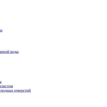
ми
анной воды
м
резистом
еходных отверстий