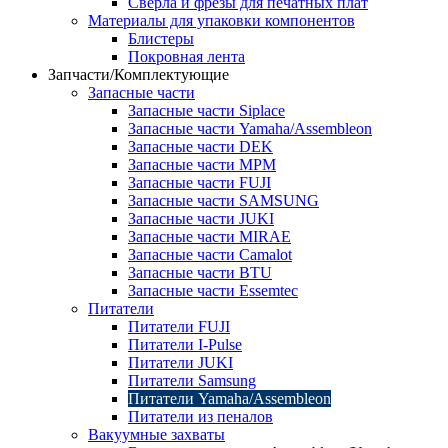
Сверла и фрезы для печатных плат
Материалы для упаковки компонентов
Блистеры
Покровная лента
Запчасти/Комплектующие
Запасные части
Запасные части Siplace
Запасные части Yamaha/Assembleon
Запасные части DEK
Запасные части MPM
Запасные части FUJI
Запасные части SAMSUNG
Запасные части JUKI
Запасные части MIRAE
Запасные части Camalot
Запасные части BTU
Запасные части Essemtec
Питатели
Питатели FUJI
Питатели I-Pulse
Питатели JUKI
Питатели Samsung
Питатели Yamaha/Assembleon
Питатели из пеналов
Вакуумные захваты