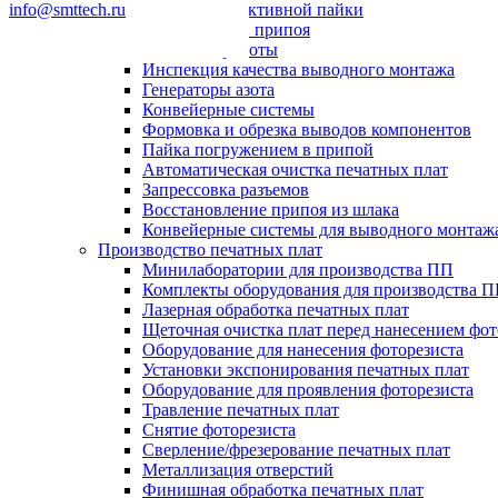
info@smttech.ru
Системы селективной пайки
Пайка волной припоя
Паяльные роботы
Инспекция качества выводного монтажа
Генераторы азота
Конвейерные системы
Формовка и обрезка выводов компонентов
Пайка погружением в припой
Автоматическая очистка печатных плат
Запрессовка разъемов
Восстановление припоя из шлака
Конвейерные системы для выводного монтаж
Производство печатных плат
Минилаборатории для производства ПП
Комплекты оборудования для производства 
Лазерная обработка печатных плат
Щеточная очистка плат перед нанесением фот
Оборудование для нанесения фоторезиста
Установки экспонирования печатных плат
Оборудование для проявления фоторезиста
Травление печатных плат
Снятие фоторезиста
Сверление/фрезерование печатных плат
Металлизация отверстий
Финишная обработка печатных плат