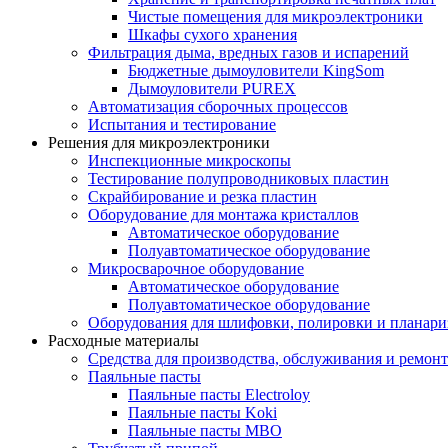
Чистые помещения для микроэлектроники
Шкафы сухого хранения
Фильтрация дыма, вредных газов и испарений
Бюджетные дымоуловители KingSom
Дымоуловители PUREX
Автоматизация сборочных процессов
Испытания и тестирование
Решения для микроэлектроники
Инспекционные микроскопы
Тестирование полупроводниковых пластин
Скрайбирование и резка пластин
Оборудование для монтажа кристаллов
Автоматическое оборудование
Полуавтоматическое оборудование
Микросварочное оборудование
Автоматическое оборудование
Полуавтоматическое оборудование
Оборудования для шлифовки, полировки и планар
Расходные материалы
Средства для производства, обслуживания и ремонт
Паяльные пасты
Паяльные пасты Electroloy
Паяльные пасты Koki
Паяльные пасты MBO