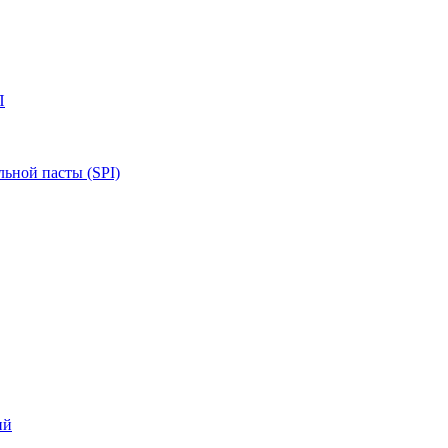
П
ьной пасты (SPI)
ий