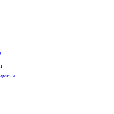
а
ПП
орезиста