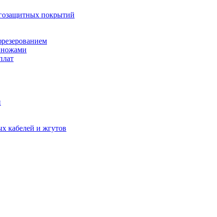
агозащитных покрытий
фрезерованием
 ножами
плат
й
х кабелей и жгутов