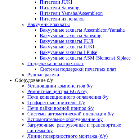
Питатели JUKI
Питатели Samsung
Питатели Yamaha/Assembleon
Питатели из пеналов
Вакуумные захваты
Вакуумные захваты Assembleon/Yamaha
Вакуумные захваты Samsung
Вакуумные захваты FUJI
Вакуумные захваты JUKI
Вакуумные захваты I-Pulse
Вакуумные захваты ASM (Siemens) Siplace
Поддержка печатных плат
Системы поддержки печатных плат
Ручные ракели
Оборудование б/у
Установщики компонентов б/у
Ремонтные центры BGA б/у
Печи конвекционного оплавления б/у
Трафаретные принтеры б/у
Печи пайки волной припоя б/у
Системы автоматической инспекции б/у
Вспомогательное оборудование б/у
Загрузочные, разгрузочные и транспортные
системы б/у
Линии поверхностного монтажа (б/у)