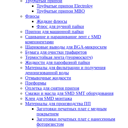
Трубчатый припой
Трубчатые припои Electroloy
Трубчатые припои MBO
Флюсы
Жидкие флюсы
Флюс для ручной пайки
Припои для машинной пайки
Сшивание и наращивание лент с SMD
компонентами
Шариковые выводы для BGA-микросхем
Бумага для очистки трафаретов
Термостойкая лента (теормоскотч)
Жидкости для парофазной пайки
Материалы для фильтрации и получения
деионизованной воды
Отмывочные жидкости
Преформы
Оплетка для снятия припоя
Смазки и масла для SMD SMT оборудования
Клеи для SMD монтажа
Материалы для производства ПП
Заготовки печатных плат с медным
покрытием
Заготовки печатных плат с нанесенным
фоторезистом