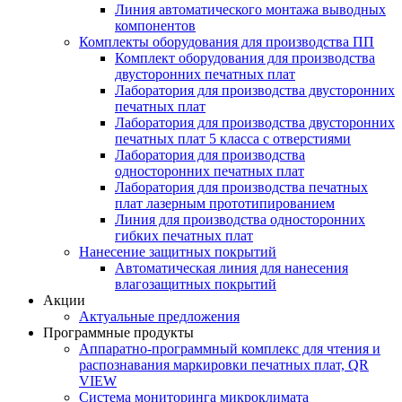
Линия автоматического монтажа выводных
компонентов
Комплекты оборудования для производства ПП
Комплект оборудования для производства
двусторонних печатных плат
Лаборатория для производства двусторонних
печатных плат
Лаборатория для производства двусторонних
печатных плат 5 класса с отверстиями
Лаборатория для производства
односторонних печатных плат
Лаборатория для производства печатных
плат лазерным прототипированием
Линия для производства односторонних
гибких печатных плат
Нанесение защитных покрытий
Автоматическая линия для нанесения
влагозащитных покрытий
Акции
Актуальные предложения
Программные продукты
Аппаратно-программный комплекс для чтения и
распознавания маркировки печатных плат, QR
VIEW
Система мониторинга микроклимата