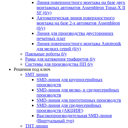
Линия поверхностного монтажа на базе двух
монтажных автоматов Assembleon Topaz-X II
SF (б/у)
Автоматическая линия поверхностного
монтажа на базе 2-х автоматов Assembleon
(б/у)
Линия для производства двусторонних
печатных плат
Линия поверхностного монтажа Autotronik
для мелких серий (б/у)
Паяльные роботы б/у
Рамы для натяжения трафаретов б/у
Системы для производства ПП б/у
Решения под ключ
SMT линии
SMD-линия для крупносерийных
производств
SMD-линия для мелко- и среднесерийных
производств
SMD-линия для прототипных производств
SMD-линия для среднесерийных
производств (АКЦИЯ!)
Высокопроизводительная SMD-линия
(Виртуальный тур)
THT линии