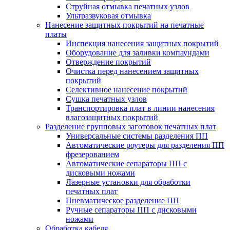
Струйная отмывка печатных узлов
Ультразвуковая отмывка
Нанесение защитных покрытий на печатные
платы
Инспекция нанесения защитных покрытий
Оборудование для заливки компаундами
Отверждение покрытий
Очистка перед нанесением защитных
покрытий
Селективное нанесение покрытий
Сушка печатных узлов
Транспортировка плат в линии нанесения
влагозащитных покрытий
Разделение групповых заготовок печатных плат
Универсальные системы разделения ПП
Автоматические роутеры для разделения ПП
фрезерованием
Автоматические сепараторы ПП с
дисковыми ножами
Лазерные установки для обработки
печатных плат
Пневматическое разделение ПП
Ручные сепараторы ПП с дисковыми
ножами
Обработка кабеля