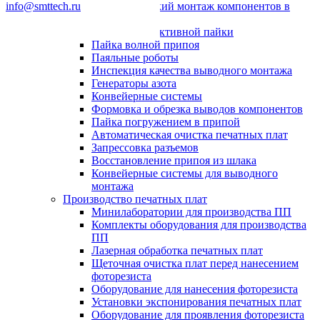
info@smttech.ru
Автоматический монтаж компонентов в
отверстия
Системы селективной пайки
Пайка волной припоя
Паяльные роботы
Инспекция качества выводного монтажа
Генераторы азота
Конвейерные системы
Формовка и обрезка выводов компонентов
Пайка погружением в припой
Автоматическая очистка печатных плат
Запрессовка разъемов
Восстановление припоя из шлака
Конвейерные системы для выводного
монтажа
Производство печатных плат
Минилаборатории для производства ПП
Комплекты оборудования для производства
ПП
Лазерная обработка печатных плат
Щеточная очистка плат перед нанесением
фоторезиста
Оборудование для нанесения фоторезиста
Установки экспонирования печатных плат
Оборудование для проявления фоторезиста