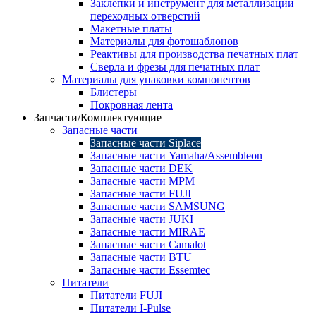
Заклепки и инструмент для металлизации
переходных отверстий
Макетные платы
Материалы для фотошаблонов
Реактивы для производства печатных плат
Сверла и фрезы для печатных плат
Материалы для упаковки компонентов
Блистеры
Покровная лента
Запчасти/Комплектующие
Запасные части
Запасные части Siplace
Запасные части Yamaha/Assembleon
Запасные части DEK
Запасные части MPM
Запасные части FUJI
Запасные части SAMSUNG
Запасные части JUKI
Запасные части MIRAE
Запасные части Camalot
Запасные части BTU
Запасные части Essemtec
Питатели
Питатели FUJI
Питатели I-Pulse