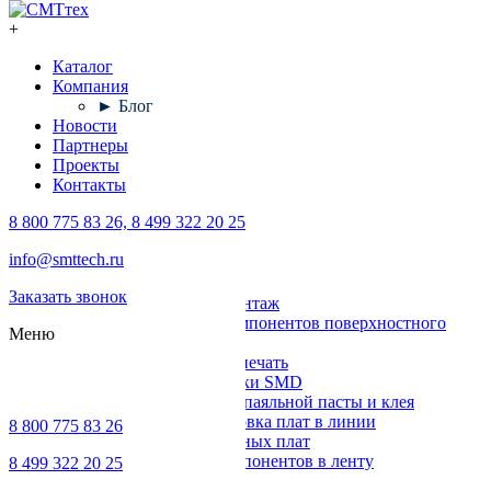
+
Каталог
Компания
► Блог
Новости
Партнеры
Проекты
Контакты
8 800 775 83 26, 8 499 322 20 25
Каталог
info@smttech.ru
Оборудование
Заказать звонок
Поверхностный монтаж
Установка компонентов поверхностного
Меню
монтажа
Трафаретная печать
Печи для пайки SMD
Дозирование паяльной пасты и клея
Транспортировка плат в линии
8 800 775 83 26
Ремонт печатных плат
Упаковка компонентов в ленту
8 499 322 20 25
Выводной монтаж