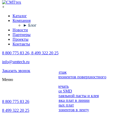
+
Каталог
Компания
► Блог
Новости
Партнеры
Проекты
Контакты
8 800 775 83 26, 8 499 322 20 25
Каталог
info@smttech.ru
Оборудование
Заказать звонок
Поверхностный монтаж
Установка компонентов поверхностного
Меню
монтажа
Трафаретная печать
Печи для пайки SMD
Дозирование паяльной пасты и клея
Транспортировка плат в линии
8 800 775 83 26
Ремонт печатных плат
Упаковка компонентов в ленту
8 499 322 20 25
Выводной монтаж