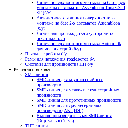
Линия поверхностного монтажа на базе двух
монтажных автоматов Assembleon Topaz-X II
SF (б/у)
Автоматическая линия поверхностного
монтажа на базе 2-х автоматов Assembleon
(б/у)
Линия для производства двусторонних
печатных плат
Линия поверхностного монтажа Autotronik
для мелких серий (б/у)
Паяльные роботы б/у
Рамы для натяжения трафаретов б/у
Системы для производства ПП б/у
Решения под ключ
SMT линии
SMD-линия для крупносерийных
производств
SMD-линия для мелко- и среднесерийных
производств
SMD-линия для прототипных производств
SMD-линия для среднесерийных
производств (АКЦИЯ!)
Высокопроизводительная SMD-линия
(Виртуальный тур)
THT линии