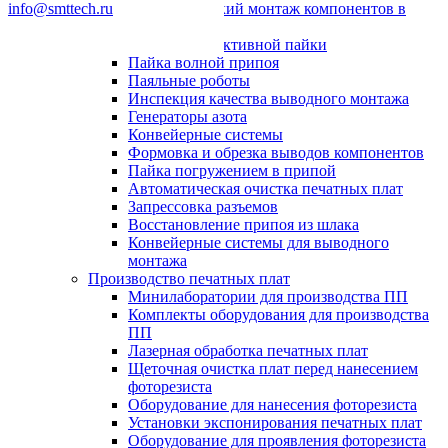
info@smttech.ru
Автоматический монтаж компонентов в
отверстия
Системы селективной пайки
Пайка волной припоя
Паяльные роботы
Инспекция качества выводного монтажа
Генераторы азота
Конвейерные системы
Формовка и обрезка выводов компонентов
Пайка погружением в припой
Автоматическая очистка печатных плат
Запрессовка разъемов
Восстановление припоя из шлака
Конвейерные системы для выводного
монтажа
Производство печатных плат
Минилаборатории для производства ПП
Комплекты оборудования для производства
ПП
Лазерная обработка печатных плат
Щеточная очистка плат перед нанесением
фоторезиста
Оборудование для нанесения фоторезиста
Установки экспонирования печатных плат
Оборудование для проявления фоторезиста