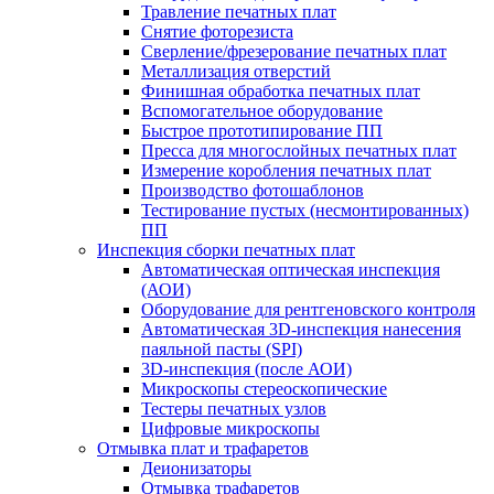
Травление печатных плат
Снятие фоторезиста
Сверление/фрезерование печатных плат
Металлизация отверстий
Финишная обработка печатных плат
Вспомогательное оборудование
Быстрое прототипирование ПП
Пресса для многослойных печатных плат
Измерение коробления печатных плат
Производство фотошаблонов
Тестирование пустых (несмонтированных)
ПП
Инспекция сборки печатных плат
Автоматическая оптическая инспекция
(АОИ)
Оборудование для рентгеновского контроля
Автоматическая 3D-инспекция нанесения
паяльной пасты (SPI)
3D-инспекция (после АОИ)
Микроскопы стереоскопические
Тестеры печатных узлов
Цифровые микроскопы
Отмывка плат и трафаретов
Деионизаторы
Отмывка трафаретов