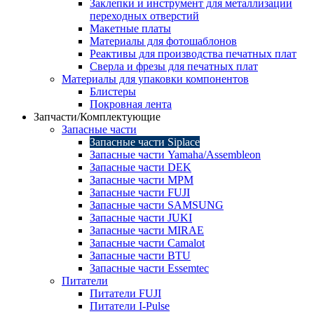
Заклепки и инструмент для металлизации
переходных отверстий
Макетные платы
Материалы для фотошаблонов
Реактивы для производства печатных плат
Сверла и фрезы для печатных плат
Материалы для упаковки компонентов
Блистеры
Покровная лента
Запчасти/Комплектующие
Запасные части
Запасные части Siplace
Запасные части Yamaha/Assembleon
Запасные части DEK
Запасные части MPM
Запасные части FUJI
Запасные части SAMSUNG
Запасные части JUKI
Запасные части MIRAE
Запасные части Camalot
Запасные части BTU
Запасные части Essemtec
Питатели
Питатели FUJI
Питатели I-Pulse