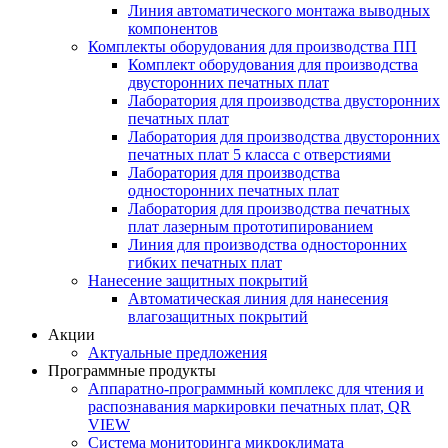
Линия автоматического монтажа выводных
компонентов
Комплекты оборудования для производства ПП
Комплект оборудования для производства
двусторонних печатных плат
Лаборатория для производства двусторонних
печатных плат
Лаборатория для производства двусторонних
печатных плат 5 класса с отверстиями
Лаборатория для производства
односторонних печатных плат
Лаборатория для производства печатных
плат лазерным прототипированием
Линия для производства односторонних
гибких печатных плат
Нанесение защитных покрытий
Автоматическая линия для нанесения
влагозащитных покрытий
Акции
Актуальные предложения
Программные продукты
Аппаратно-программный комплекс для чтения и
распознавания маркировки печатных плат, QR
VIEW
Система мониторинга микроклимата