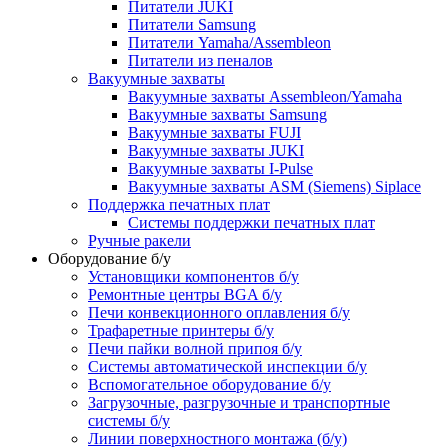
Питатели JUKI
Питатели Samsung
Питатели Yamaha/Assembleon
Питатели из пеналов
Вакуумные захваты
Вакуумные захваты Assembleon/Yamaha
Вакуумные захваты Samsung
Вакуумные захваты FUJI
Вакуумные захваты JUKI
Вакуумные захваты I-Pulse
Вакуумные захваты ASM (Siemens) Siplace
Поддержка печатных плат
Системы поддержки печатных плат
Ручные ракели
Оборудование б/у
Установщики компонентов б/у
Ремонтные центры BGA б/у
Печи конвекционного оплавления б/у
Трафаретные принтеры б/у
Печи пайки волной припоя б/у
Системы автоматической инспекции б/у
Вспомогательное оборудование б/у
Загрузочные, разгрузочные и транспортные
системы б/у
Линии поверхностного монтажа (б/у)