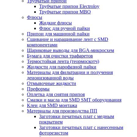
Трубчатый припой
Трубчатые припои Electroloy
Трубчатые припои MBO
Флюсы
Жидкие флюсы
Флюс для ручной пайки
Припои для машинной пайки
Сшивание и наращивание лент с SMD
компонентами
Шариковые выводы для BGA-микросхем
Бумага для очистки трафаретов
Термостойкая лента (теормоскотч)
Жидкости для парофазной пайки
Материалы для фильтрации и получения
деионизованной воды
Отмывочные жидкости
Преформы
Оплетка для снятия припоя
Смазки и масла для SMD SMT оборудования
Клеи для SMD монтажа
Материалы для производства ПП
Заготовки печатных плат с медным
покрытием
Заготовки печатных плат с нанесенным
фоторезистом