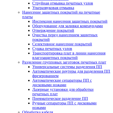
Струйная отмывка печатных узлов
Ультразвуковая отмывка
Нанесение защитных покрытий на печатные
платы
Инспекция нанесения защитных покрытий
Оборудование для заливки компаундами
Отверждение покрытий
Очистка перед нанесением защитных
покрытий
Селективное нанесение покрытий
Сушка печатных узлов
Транспортировка плат в линии нанесения
влагозащитных покрытий
Разделение групповых заготовок печатных плат
Универсальные системы разделения ПП
Автоматические роутеры для разделения ПП
фрезерованием
Автоматические сепараторы ПП с
дисковыми ножами
Лазерные установки для обработки
печатных плат
Пневматическое разделение ПП
Ручные сепараторы ПП с дисковыми
ножами
Обработка кабеля