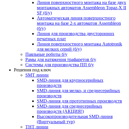
Линия поверхностного монтажа на базе двух
монтажных автоматов Assembleon Topaz-X II
SF (б/у)
Автоматическая линия поверхностного
монтажа на базе 2-х автоматов Assembleon
(б/у)
Линия для производства двусторонних
печатных плат
Линия поверхностного монтажа Autotronik
для мелких серий (б/у)
Паяльные роботы б/у
Рамы для натяжения трафаретов б/у
Системы для производства ПП б/у
Решения под ключ
SMT линии
SMD-линия для крупносерийных
производств
SMD-линия для мелко- и среднесерийных
производств
SMD-линия для прототипных производств
SMD-линия для среднесерийных
производств (АКЦИЯ!)
Высокопроизводительная SMD-линия
(Виртуальный тур)
THT линии