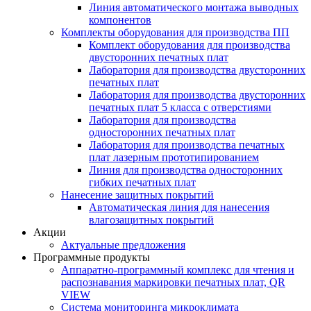
Линия автоматического монтажа выводных
компонентов
Комплекты оборудования для производства ПП
Комплект оборудования для производства
двусторонних печатных плат
Лаборатория для производства двусторонних
печатных плат
Лаборатория для производства двусторонних
печатных плат 5 класса с отверстиями
Лаборатория для производства
односторонних печатных плат
Лаборатория для производства печатных
плат лазерным прототипированием
Линия для производства односторонних
гибких печатных плат
Нанесение защитных покрытий
Автоматическая линия для нанесения
влагозащитных покрытий
Акции
Актуальные предложения
Программные продукты
Аппаратно-программный комплекс для чтения и
распознавания маркировки печатных плат, QR
VIEW
Система мониторинга микроклимата