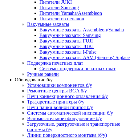
Питатели JUKI
Питатели Samsung
Питатели Yamaha/Assembleon
Питатели из пеналов
Вакуумные захваты
Вакуумные захваты Assembleon/Yamaha
Вакуумные захваты Samsung
Вакуумные захваты FUJI
Вакуумные захваты JUKI
Вакуумные захваты I-Pulse
Вакуумные захваты ASM (Siemens) Siplace
Поддержка печатных плат
Системы поддержки печатных плат
Ручные ракели
Оборудование б/у
Установщики компонентов б/у
Ремонтные центры BGA б/у
Печи конвекционного оплавления б/у
Трафаретные принтеры б/у
Печи пайки волной припоя б/у
Системы автоматической инспекции б/у
Вспомогательное оборудование б/у
Загрузочные, разгрузочные и транспортные
системы б/у
Линии поверхностного монтажа (б/у)