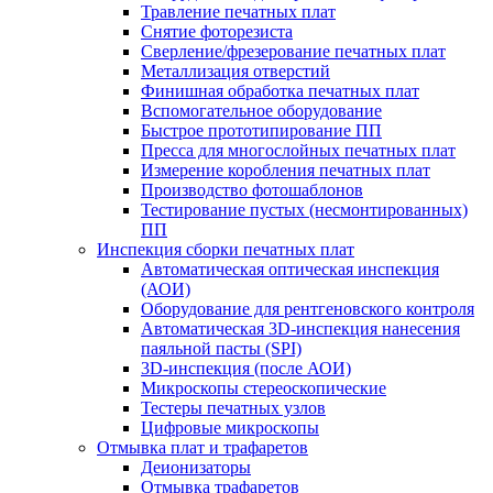
Травление печатных плат
Снятие фоторезиста
Сверление/фрезерование печатных плат
Металлизация отверстий
Финишная обработка печатных плат
Вспомогательное оборудование
Быстрое прототипирование ПП
Пресса для многослойных печатных плат
Измерение коробления печатных плат
Производство фотошаблонов
Тестирование пустых (несмонтированных)
ПП
Инспекция сборки печатных плат
Автоматическая оптическая инспекция
(АОИ)
Оборудование для рентгеновского контроля
Автоматическая 3D-инспекция нанесения
паяльной пасты (SPI)
3D-инспекция (после АОИ)
Микроскопы стереоскопические
Тестеры печатных узлов
Цифровые микроскопы
Отмывка плат и трафаретов
Деионизаторы
Отмывка трафаретов