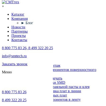
+
Каталог
Компания
► Блог
Новости
Партнеры
Проекты
Контакты
8 800 775 83 26, 8 499 322 20 25
Каталог
info@smttech.ru
Оборудование
Заказать звонок
Поверхностный монтаж
Установка компонентов поверхностного
Меню
монтажа
Трафаретная печать
Печи для пайки SMD
Дозирование паяльной пасты и клея
Транспортировка плат в линии
8 800 775 83 26
Ремонт печатных плат
Упаковка компонентов в ленту
8 499 322 20 25
Выводной монтаж