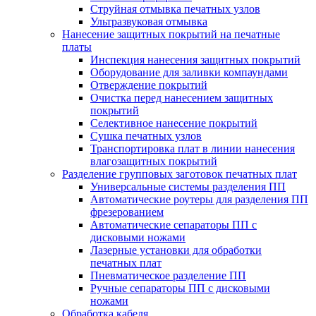
Струйная отмывка печатных узлов
Ультразвуковая отмывка
Нанесение защитных покрытий на печатные
платы
Инспекция нанесения защитных покрытий
Оборудование для заливки компаундами
Отверждение покрытий
Очистка перед нанесением защитных
покрытий
Селективное нанесение покрытий
Сушка печатных узлов
Транспортировка плат в линии нанесения
влагозащитных покрытий
Разделение групповых заготовок печатных плат
Универсальные системы разделения ПП
Автоматические роутеры для разделения ПП
фрезерованием
Автоматические сепараторы ПП с
дисковыми ножами
Лазерные установки для обработки
печатных плат
Пневматическое разделение ПП
Ручные сепараторы ПП с дисковыми
ножами
Обработка кабеля