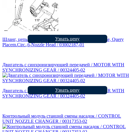
Узнать цену
Шланг, цепь установки 6ти сегментная голова / Hose, Query
Placem.Circ.,6-Nozzle Head / 03002187-01
Двигатель с синхронизирующей передачей / MOTOR WITH
SYNCHRONIZING GEAR / 00324405-02
Узнать цену
Двигатель с синхронизирующей передачей / MOTOR WITH
SYNCHRONIZING GEAR / 00324405-02
Контрольный модуль станций смены насадок / CONTROL
UNIT NOZZLE CHANGER / 00317353-02