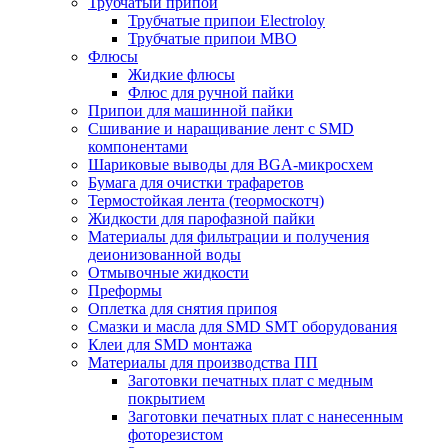
Трубчатый припой
Трубчатые припои Electroloy
Трубчатые припои MBO
Флюсы
Жидкие флюсы
Флюс для ручной пайки
Припои для машинной пайки
Сшивание и наращивание лент с SMD
компонентами
Шариковые выводы для BGA-микросхем
Бумага для очистки трафаретов
Термостойкая лента (теормоскотч)
Жидкости для парофазной пайки
Материалы для фильтрации и получения
деионизованной воды
Отмывочные жидкости
Преформы
Оплетка для снятия припоя
Смазки и масла для SMD SMT оборудования
Клеи для SMD монтажа
Материалы для производства ПП
Заготовки печатных плат с медным
покрытием
Заготовки печатных плат с нанесенным
фоторезистом