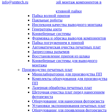
info@smttech.ru
Автоматический монтаж компонентов в
отверстия
Системы селективной пайки
Пайка волной припоя
Паяльные роботы
Инспекция качества выводного монтажа
Генераторы азота
Конвейерные системы
Формовка и обрезка выводов компонентов
Пайка погружением в припой
Автоматическая очистка печатных плат
Запрессовка разъемов
Восстановление припоя из шлака
Конвейерные системы для выводного
монтажа
Производство печатных плат
Минилаборатории для производства ПП
Комплекты оборудования для производства
ПП
Лазерная обработка печатных плат
Щеточная очистка плат перед нанесением
фоторезиста
Оборудование для нанесения фоторезиста
Установки экспонирования печатных плат
Оборудование для проявления фоторезиста