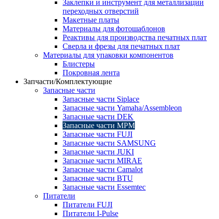
Заклепки и инструмент для металлизации
переходных отверстий
Макетные платы
Материалы для фотошаблонов
Реактивы для производства печатных плат
Сверла и фрезы для печатных плат
Материалы для упаковки компонентов
Блистеры
Покровная лента
Запчасти/Комплектующие
Запасные части
Запасные части Siplace
Запасные части Yamaha/Assembleon
Запасные части DEK
Запасные части MPM
Запасные части FUJI
Запасные части SAMSUNG
Запасные части JUKI
Запасные части MIRAE
Запасные части Camalot
Запасные части BTU
Запасные части Essemtec
Питатели
Питатели FUJI
Питатели I-Pulse