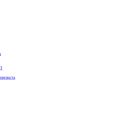
а
ПП
орезиста