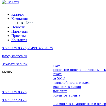
+
Каталог
Компания
► Блог
Новости
Партнеры
Проекты
Контакты
8 800 775 83 26, 8 499 322 20 25
Каталог
info@smttech.ru
Оборудование
Заказать звонок
Поверхностный монтаж
Установка компонентов поверхностного монт
Меню
Трафаретная печать
Печи для пайки SMD
Дозирование паяльной пасты и клея
Транспортировка плат в линии
Ремонт печатных плат
8 800 775 83 26
Упаковка компонентов в ленту
Выводной монтаж
8 499 322 20 25
Автоматический монтаж компонентов в отвер