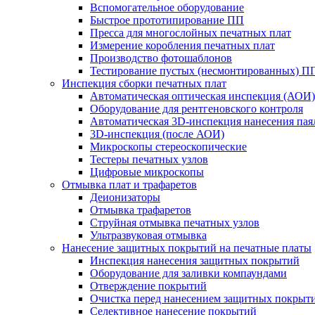
Вспомогательное оборудование
Быстрое прототипирование ПП
Пресса для многослойных печатных плат
Измерение коробления печатных плат
Производство фотошаблонов
Тестирование пустых (несмонтированных) П
Инспекция сборки печатных плат
Автоматическая оптическая инспекция (АОИ)
Оборудование для рентгеновского контроля
Автоматическая 3D-инспекция нанесения паял
3D-инспекция (после АОИ)
Микроскопы стереоскопические
Тестеры печатных узлов
Цифровые микроскопы
Отмывка плат и трафаретов
Деионизаторы
Отмывка трафаретов
Струйная отмывка печатных узлов
Ультразвуковая отмывка
Нанесение защитных покрытий на печатные платы
Инспекция нанесения защитных покрытий
Оборудование для заливки компаундами
Отверждение покрытий
Очистка перед нанесением защитных покрыт
Селективное нанесение покрытий