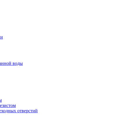
ми
анной воды
м
резистом
еходных отверстий