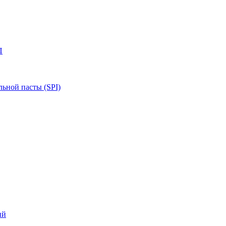
П
ьной пасты (SPI)
ий