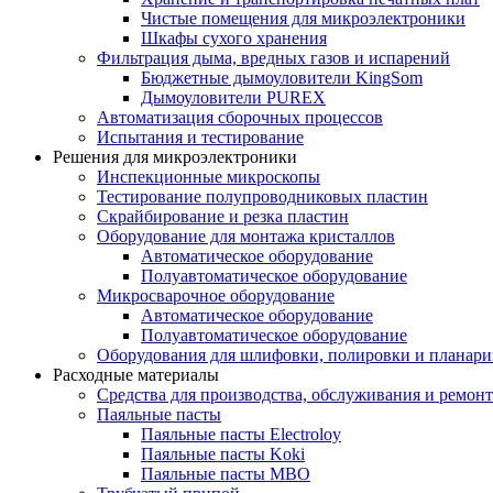
Чистые помещения для микроэлектроники
Шкафы сухого хранения
Фильтрация дыма, вредных газов и испарений
Бюджетные дымоуловители KingSom
Дымоуловители PUREX
Автоматизация сборочных процессов
Испытания и тестирование
Решения для микроэлектроники
Инспекционные микроскопы
Тестирование полупроводниковых пластин
Скрайбирование и резка пластин
Оборудование для монтажа кристаллов
Автоматическое оборудование
Полуавтоматическое оборудование
Микросварочное оборудование
Автоматическое оборудование
Полуавтоматическое оборудование
Оборудования для шлифовки, полировки и планар
Расходные материалы
Средства для производства, обслуживания и ремонт
Паяльные пасты
Паяльные пасты Electroloy
Паяльные пасты Koki
Паяльные пасты MBO