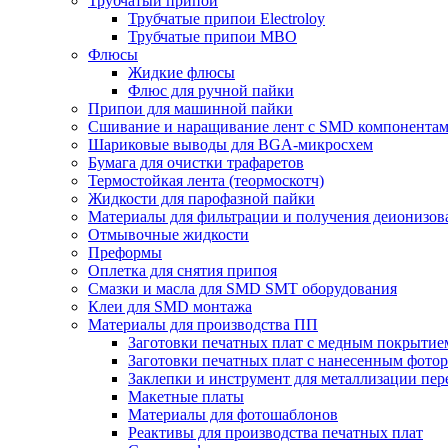
Трубчатый припой
Трубчатые припои Electroloy
Трубчатые припои MBO
Флюсы
Жидкие флюсы
Флюс для ручной пайки
Припои для машинной пайки
Сшивание и наращивание лент с SMD компонента
Шариковые выводы для BGA-микросхем
Бумага для очистки трафаретов
Термостойкая лента (теормоскотч)
Жидкости для парофазной пайки
Материалы для фильтрации и получения деионизов
Отмывочные жидкости
Преформы
Оплетка для снятия припоя
Смазки и масла для SMD SMT оборудования
Клеи для SMD монтажа
Материалы для производства ПП
Заготовки печатных плат с медным покрытие
Заготовки печатных плат с нанесенным фото
Заклепки и инструмент для металлизации пер
Макетные платы
Материалы для фотошаблонов
Реактивы для производства печатных плат