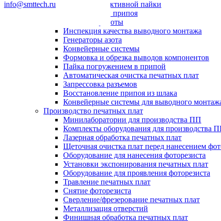
info@smttech.ru
Системы селективной пайки
Пайка волной припоя
Паяльные роботы
Инспекция качества выводного монтажа
Генераторы азота
Конвейерные системы
Формовка и обрезка выводов компонентов
Пайка погружением в припой
Автоматическая очистка печатных плат
Запрессовка разъемов
Восстановление припоя из шлака
Конвейерные системы для выводного монтаж
Производство печатных плат
Минилаборатории для производства ПП
Комплекты оборудования для производства 
Лазерная обработка печатных плат
Щеточная очистка плат перед нанесением фот
Оборудование для нанесения фоторезиста
Установки экспонирования печатных плат
Оборудование для проявления фоторезиста
Травление печатных плат
Снятие фоторезиста
Сверление/фрезерование печатных плат
Металлизация отверстий
Финишная обработка печатных плат