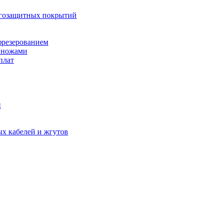
агозащитных покрытий
фрезерованием
 ножами
плат
й
х кабелей и жгутов