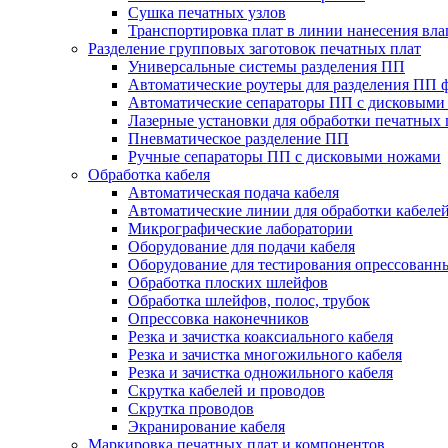
Сушка печатных узлов
Транспортировка плат в линии нанесения вл
Разделение групповых заготовок печатных плат
Универсальные системы разделения ПП
Автоматические роутеры для разделения ПП 
Автоматические сепараторы ПП с дисковыми
Лазерные установки для обработки печатных 
Пневматическое разделение ПП
Ручные сепараторы ПП с дисковыми ножами
Обработка кабеля
Автоматическая подача кабеля
Автоматические линии для обработки кабеле
Микрографические лаборатории
Оборудование для подачи кабеля
Оборудование для тестирования опрессованны
Обработка плоских шлейфов
Обработка шлейфов, полос, трубок
Опрессовка наконечников
Резка и зачистка коаксиального кабеля
Резка и зачистка многожильного кабеля
Резка и зачистка одножильного кабеля
Скрутка кабелей и проводов
Скрутка проводов
Экранирование кабеля
Маркировка печатных плат и компонентов