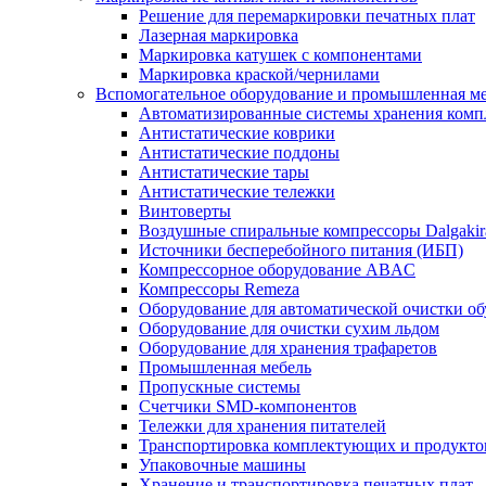
Решение для перемаркировки печатных плат
Лазерная маркировка
Маркировка катушек с компонентами
Маркировка краской/чернилами
Вспомогательное оборудование и промышленная м
Автоматизированные системы хранения ком
Антистатические коврики
Антистатические поддоны
Антистатические тары
Антистатические тележки
Винтоверты
Воздушные спиральные компрессоры Dalgakir
Источники бесперебойного питания (ИБП)
Компрессорное оборудование ABAC
Компрессоры Remeza
Оборудование для автоматической очистки о
Оборудование для очистки сухим льдом
Оборудование для хранения трафаретов
Промышленная мебель
Пропускные системы
Счетчики SMD-компонентов
Тележки для xранения питателей
Транспортировка комплектующих и продукто
Упаковочные машины
Хранение и транспортировка печатных плат