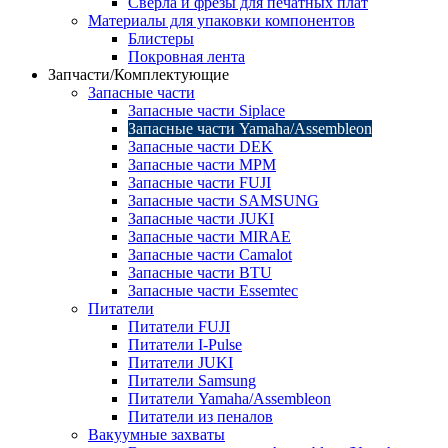
Сверла и фрезы для печатных плат
Материалы для упаковки компонентов
Блистеры
Покровная лента
Запчасти/Комплектующие
Запасные части
Запасные части Siplace
Запасные части Yamaha/Assembleon
Запасные части DEK
Запасные части MPM
Запасные части FUJI
Запасные части SAMSUNG
Запасные части JUKI
Запасные части MIRAE
Запасные части Camalot
Запасные части BTU
Запасные части Essemtec
Питатели
Питатели FUJI
Питатели I-Pulse
Питатели JUKI
Питатели Samsung
Питатели Yamaha/Assembleon
Питатели из пеналов
Вакуумные захваты