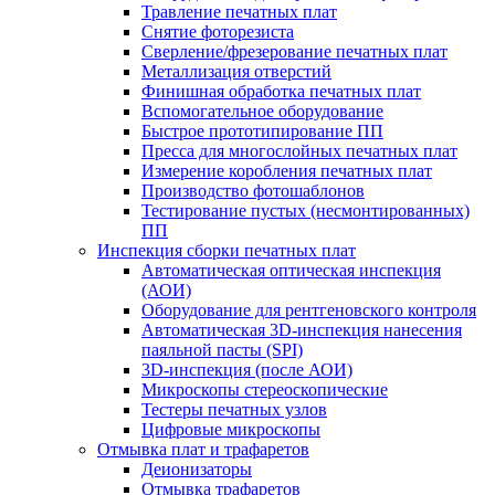
Травление печатных плат
Снятие фоторезиста
Сверление/фрезерование печатных плат
Металлизация отверстий
Финишная обработка печатных плат
Вспомогательное оборудование
Быстрое прототипирование ПП
Пресса для многослойных печатных плат
Измерение коробления печатных плат
Производство фотошаблонов
Тестирование пустых (несмонтированных)
ПП
Инспекция сборки печатных плат
Автоматическая оптическая инспекция
(АОИ)
Оборудование для рентгеновского контроля
Автоматическая 3D-инспекция нанесения
паяльной пасты (SPI)
3D-инспекция (после АОИ)
Микроскопы стереоскопические
Тестеры печатных узлов
Цифровые микроскопы
Отмывка плат и трафаретов
Деионизаторы
Отмывка трафаретов