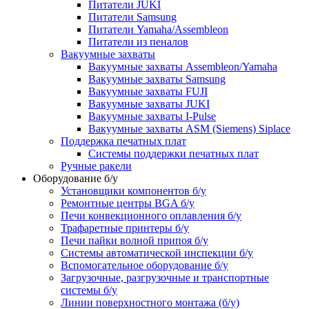
Питатели JUKI
Питатели Samsung
Питатели Yamaha/Assembleon
Питатели из пеналов
Вакуумные захваты
Вакуумные захваты Assembleon/Yamaha
Вакуумные захваты Samsung
Вакуумные захваты FUJI
Вакуумные захваты JUKI
Вакуумные захваты I-Pulse
Вакуумные захваты ASM (Siemens) Siplace
Поддержка печатных плат
Системы поддержки печатных плат
Ручные ракели
Оборудование б/у
Установщики компонентов б/у
Ремонтные центры BGA б/у
Печи конвекционного оплавления б/у
Трафаретные принтеры б/у
Печи пайки волной припоя б/у
Системы автоматической инспекции б/у
Вспомогательное оборудование б/у
Загрузочные, разгрузочные и транспортные
системы б/у
Линии поверхностного монтажа (б/у)