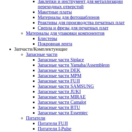
Заклепки и инструмент для металлизации
переходных отверстий
Макетные платы
Материалы для фотошаблонов
Реактивы для производства печатных плат
Сверла и фрезы для печатных плат
Материалы для упаковки компонентов
Блистеры
Покровная лента
Запчасти/Комплектующие
Запасные части
Запасные части Siplace
Запасные части Yamaha/Assembleon
Запасные части DEK
Запасные части MPM
Запасные части FUJI
Запасные части SAMSUNG
Запасные части JUKI
Запасные части MIRAE
Запасные части Camalot
Запасные части BTU
Запасные части Essemtec
Питатели
Питатели FUJI
Питатели I-Pulse