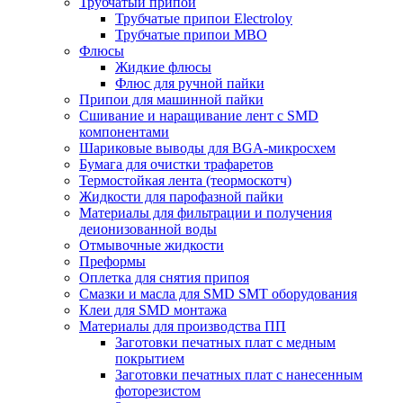
Трубчатый припой
Трубчатые припои Electroloy
Трубчатые припои MBO
Флюсы
Жидкие флюсы
Флюс для ручной пайки
Припои для машинной пайки
Сшивание и наращивание лент с SMD
компонентами
Шариковые выводы для BGA-микросхем
Бумага для очистки трафаретов
Термостойкая лента (теормоскотч)
Жидкости для парофазной пайки
Материалы для фильтрации и получения
деионизованной воды
Отмывочные жидкости
Преформы
Оплетка для снятия припоя
Смазки и масла для SMD SMT оборудования
Клеи для SMD монтажа
Материалы для производства ПП
Заготовки печатных плат с медным
покрытием
Заготовки печатных плат с нанесенным
фоторезистом