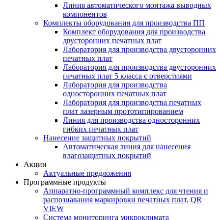
Линия автоматического монтажа выводных
компонентов
Комплекты оборудования для производства ПП
Комплект оборудования для производства
двусторонних печатных плат
Лаборатория для производства двусторонних
печатных плат
Лаборатория для производства двусторонних
печатных плат 5 класса с отверстиями
Лаборатория для производства
односторонних печатных плат
Лаборатория для производства печатных
плат лазерным прототипированием
Линия для производства односторонних
гибких печатных плат
Нанесение защитных покрытий
Автоматическая линия для нанесения
влагозащитных покрытий
Акции
Актуальные предложения
Программные продукты
Аппаратно-программный комплекс для чтения и
распознавания маркировки печатных плат, QR
VIEW
Система мониторинга микроклимата