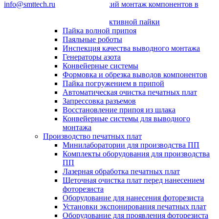
info@smttech.ru
Автоматический монтаж компонентов в
отверстия
Системы селективной пайки
Пайка волной припоя
Паяльные роботы
Инспекция качества выводного монтажа
Генераторы азота
Конвейерные системы
Формовка и обрезка выводов компонентов
Пайка погружением в припой
Автоматическая очистка печатных плат
Запрессовка разъемов
Восстановление припоя из шлака
Конвейерные системы для выводного
монтажа
Производство печатных плат
Минилаборатории для производства ПП
Комплекты оборудования для производства
ПП
Лазерная обработка печатных плат
Щеточная очистка плат перед нанесением
фоторезиста
Оборудование для нанесения фоторезиста
Установки экспонирования печатных плат
Оборудование для проявления фоторезиста