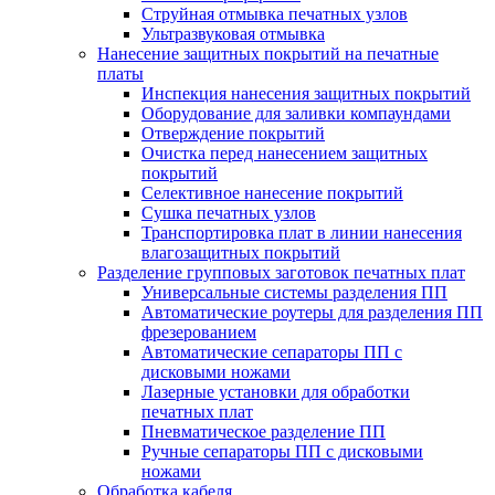
Струйная отмывка печатных узлов
Ультразвуковая отмывка
Нанесение защитных покрытий на печатные
платы
Инспекция нанесения защитных покрытий
Оборудование для заливки компаундами
Отверждение покрытий
Очистка перед нанесением защитных
покрытий
Селективное нанесение покрытий
Сушка печатных узлов
Транспортировка плат в линии нанесения
влагозащитных покрытий
Разделение групповых заготовок печатных плат
Универсальные системы разделения ПП
Автоматические роутеры для разделения ПП
фрезерованием
Автоматические сепараторы ПП с
дисковыми ножами
Лазерные установки для обработки
печатных плат
Пневматическое разделение ПП
Ручные сепараторы ПП с дисковыми
ножами
Обработка кабеля