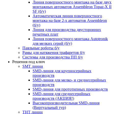
Линия поверхностного монтажа на базе двух
монтажных автоматов Assembleon Topaz-X II
SF (б/у)
Автоматическая линия поверхностного
монтажа на базе 2-х автоматов Assembleon
(б/у)
Линия для производства двусторонних
печатных плат
Линия поверхностного монтажа Autotronik
для мелких серий (б/у)
Паяльные роботы б/у
Рамы для натяжения трафаретов б/у
Системы для производства ПП б/у
Решения под ключ
SMT линии
SMD-линия для крупносерийных
производств
SMD-линия для мелко- и среднесерийных
производств
SMD-линия для прототипных производств
SMD-линия для среднесерийных
производств (АКЦИЯ!)
Высокопроизводительная SMD-линия
(Виртуальный тур)
THT линии