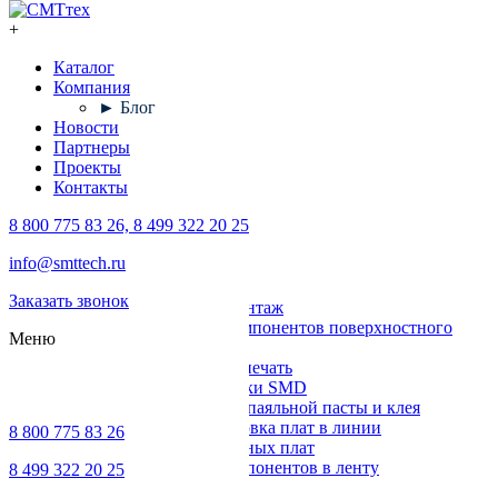
+
Каталог
Компания
► Блог
Новости
Партнеры
Проекты
Контакты
8 800 775 83 26, 8 499 322 20 25
Каталог
info@smttech.ru
Оборудование
Заказать звонок
Поверхностный монтаж
Установка компонентов поверхностного
Меню
монтажа
Трафаретная печать
Печи для пайки SMD
Дозирование паяльной пасты и клея
Транспортировка плат в линии
8 800 775 83 26
Ремонт печатных плат
Упаковка компонентов в ленту
8 499 322 20 25
Выводной монтаж