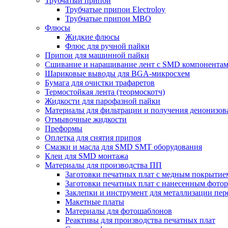
Трубчатый припой
Трубчатые припои Electroloy
Трубчатые припои MBO
Флюсы
Жидкие флюсы
Флюс для ручной пайки
Припои для машинной пайки
Сшивание и наращивание лент с SMD компонента
Шариковые выводы для BGA-микросхем
Бумага для очистки трафаретов
Термостойкая лента (теормоскотч)
Жидкости для парофазной пайки
Материалы для фильтрации и получения деионизов
Отмывочные жидкости
Преформы
Оплетка для снятия припоя
Смазки и масла для SMD SMT оборудования
Клеи для SMD монтажа
Материалы для производства ПП
Заготовки печатных плат с медным покрытие
Заготовки печатных плат с нанесенным фото
Заклепки и инструмент для металлизации пер
Макетные платы
Материалы для фотошаблонов
Реактивы для производства печатных плат