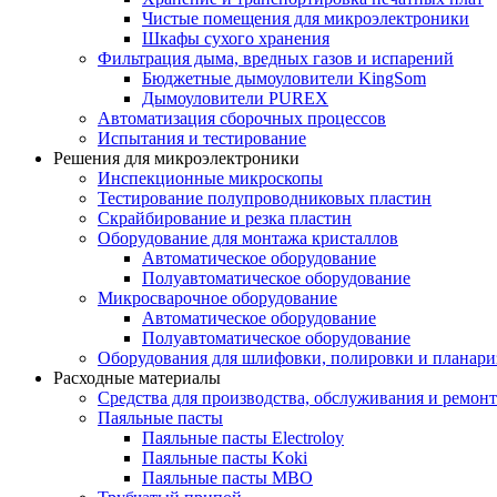
Чистые помещения для микроэлектроники
Шкафы сухого хранения
Фильтрация дыма, вредных газов и испарений
Бюджетные дымоуловители KingSom
Дымоуловители PUREX
Автоматизация сборочных процессов
Испытания и тестирование
Решения для микроэлектроники
Инспекционные микроскопы
Тестирование полупроводниковых пластин
Скрайбирование и резка пластин
Оборудование для монтажа кристаллов
Автоматическое оборудование
Полуавтоматическое оборудование
Микросварочное оборудование
Автоматическое оборудование
Полуавтоматическое оборудование
Оборудования для шлифовки, полировки и планар
Расходные материалы
Средства для производства, обслуживания и ремонт
Паяльные пасты
Паяльные пасты Electroloy
Паяльные пасты Koki
Паяльные пасты MBO