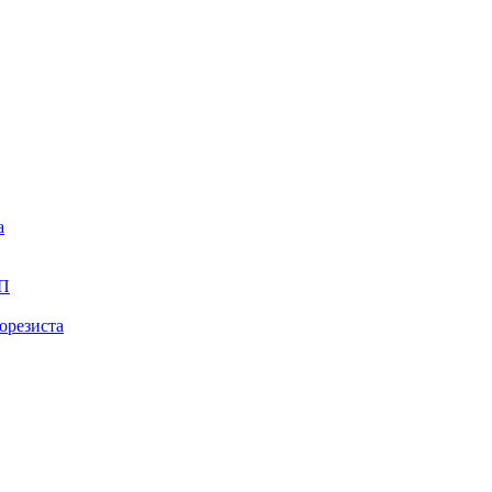
а
ПП
орезиста