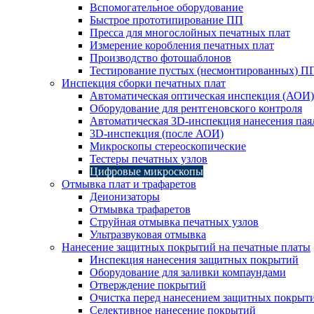
Вспомогательное оборудование
Быстрое прототипирование ПП
Пресса для многослойных печатных плат
Измерение коробления печатных плат
Производство фотошаблонов
Тестирование пустых (несмонтированных) П
Инспекция сборки печатных плат
Автоматическая оптическая инспекция (АОИ)
Оборудование для рентгеновского контроля
Автоматическая 3D-инспекция нанесения паял
3D-инспекция (после АОИ)
Микроскопы стереоскопические
Тестеры печатных узлов
Цифровые микроскопы
Отмывка плат и трафаретов
Деионизаторы
Отмывка трафаретов
Струйная отмывка печатных узлов
Ультразвуковая отмывка
Нанесение защитных покрытий на печатные платы
Инспекция нанесения защитных покрытий
Оборудование для заливки компаундами
Отверждение покрытий
Очистка перед нанесением защитных покрыт
Селективное нанесение покрытий