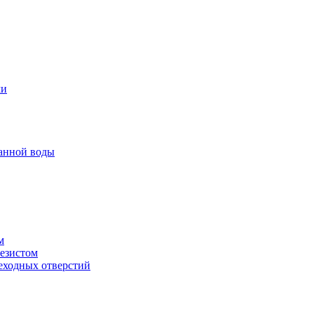
ми
анной воды
м
резистом
еходных отверстий