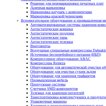
Решение для перемаркировки печатных плат
Лазерная маркировка
Маркировка катушек с компонентами
Маркировка краской/чернилами
Вспомогательное оборудование и промышленная м
Автоматизированные системы хранения ком
Антистатические коврики
Антистатические поддоны
Антистатические тары
Антистатические тележки
Винтоверты
Воздушные спиральные компрессоры Dalgakir
Источники бесперебойного питания (ИБП)
Компрессорное оборудование ABAC
Компрессоры Remeza
Оборудование для автоматической очистки о
Оборудование для очистки сухим льдом
Оборудование для хранения трафаретов
Промышленная мебель
Пропускные системы
Счетчики SMD-компонентов
Тележки для xранения питателей
Транспортировка комплектующих и продукто
Упаковочные машины
Хранение и транспортировка печатных плат