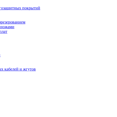
агозащитных покрытий
фрезерованием
 ножами
плат
й
х кабелей и жгутов