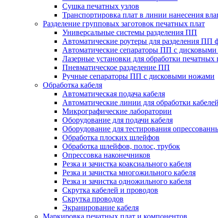
Сушка печатных узлов
Транспортировка плат в линии нанесения вл
Разделение групповых заготовок печатных плат
Универсальные системы разделения ПП
Автоматические роутеры для разделения ПП 
Автоматические сепараторы ПП с дисковыми
Лазерные установки для обработки печатных 
Пневматическое разделение ПП
Ручные сепараторы ПП с дисковыми ножами
Обработка кабеля
Автоматическая подача кабеля
Автоматические линии для обработки кабеле
Микрографические лаборатории
Оборудование для подачи кабеля
Оборудование для тестирования опрессованны
Обработка плоских шлейфов
Обработка шлейфов, полос, трубок
Опрессовка наконечников
Резка и зачистка коаксиального кабеля
Резка и зачистка многожильного кабеля
Резка и зачистка одножильного кабеля
Скрутка кабелей и проводов
Скрутка проводов
Экранирование кабеля
Маркировка печатных плат и компонентов