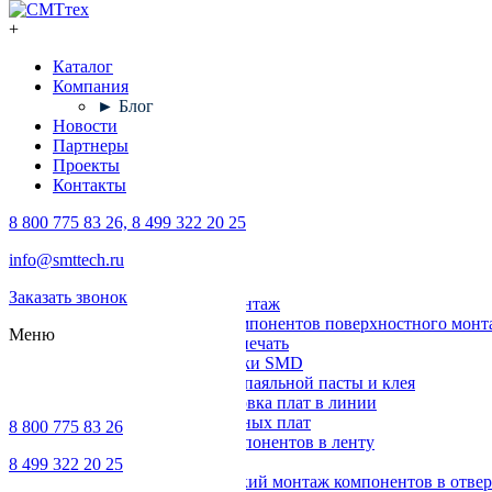
+
Каталог
Компания
► Блог
Новости
Партнеры
Проекты
Контакты
8 800 775 83 26, 8 499 322 20 25
Каталог
info@smttech.ru
Оборудование
Заказать звонок
Поверхностный монтаж
Установка компонентов поверхностного монт
Меню
Трафаретная печать
Печи для пайки SMD
Дозирование паяльной пасты и клея
Транспортировка плат в линии
Ремонт печатных плат
8 800 775 83 26
Упаковка компонентов в ленту
Выводной монтаж
8 499 322 20 25
Автоматический монтаж компонентов в отвер