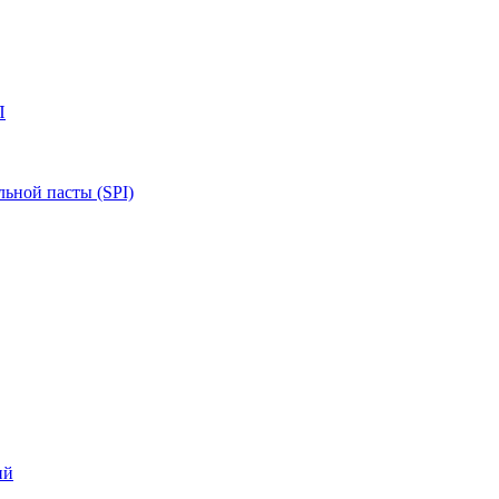
П
ьной пасты (SPI)
ий