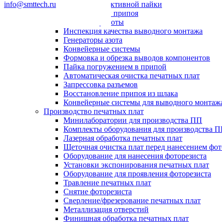
info@smttech.ru
Системы селективной пайки
Пайка волной припоя
Паяльные роботы
Инспекция качества выводного монтажа
Генераторы азота
Конвейерные системы
Формовка и обрезка выводов компонентов
Пайка погружением в припой
Автоматическая очистка печатных плат
Запрессовка разъемов
Восстановление припоя из шлака
Конвейерные системы для выводного монтаж
Производство печатных плат
Минилаборатории для производства ПП
Комплекты оборудования для производства 
Лазерная обработка печатных плат
Щеточная очистка плат перед нанесением фот
Оборудование для нанесения фоторезиста
Установки экспонирования печатных плат
Оборудование для проявления фоторезиста
Травление печатных плат
Снятие фоторезиста
Сверление/фрезерование печатных плат
Металлизация отверстий
Финишная обработка печатных плат