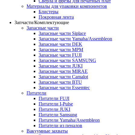
Сверла и фрезы для печатных плат
Материалы для упаковки компонентов
Блистеры
Покровная лента
Запчасти/Комплектующие
Запасные части
Запасные части Siplace
Запасные части Yamaha/Assembleon
Запасные части DEK
Запасные части MPM
Запасные части FUJI
Запасные части SAMSUNG
Запасные части JUKI
Запасные части MIRAE
Запасные части Camalot
Запасные части BTU
Запасные части Essemtec
Питатели
Питатели FUJI
Питатели I-Pulse
Питатели JUKI
Питатели Samsung
Питатели Yamaha/Assembleon
Питатели из пеналов
Вакуумные захваты