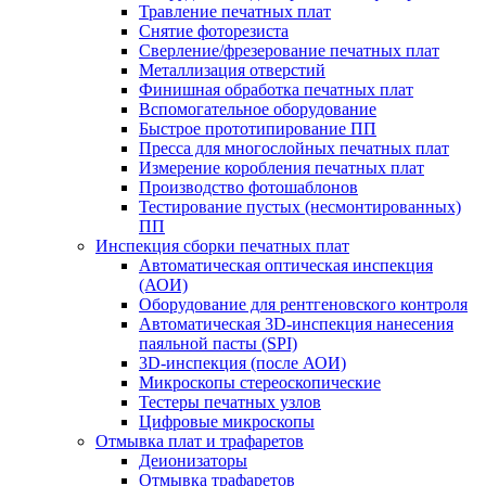
Травление печатных плат
Снятие фоторезиста
Сверление/фрезерование печатных плат
Металлизация отверстий
Финишная обработка печатных плат
Вспомогательное оборудование
Быстрое прототипирование ПП
Пресса для многослойных печатных плат
Измерение коробления печатных плат
Производство фотошаблонов
Тестирование пустых (несмонтированных)
ПП
Инспекция сборки печатных плат
Автоматическая оптическая инспекция
(АОИ)
Оборудование для рентгеновского контроля
Автоматическая 3D-инспекция нанесения
паяльной пасты (SPI)
3D-инспекция (после АОИ)
Микроскопы стереоскопические
Тестеры печатных узлов
Цифровые микроскопы
Отмывка плат и трафаретов
Деионизаторы
Отмывка трафаретов