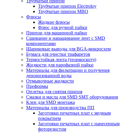
Трубчатый припой
Трубчатые припои Electroloy
Трубчатые припои MBO
Флюсы
Жидкие флюсы
Флюс для ручной пайки
Припои для машинной пайки
Сшивание и наращивание лент с SMD
компонентами
Шариковые выводы для BGA-микросхем
Бумага для очистки трафаретов
Термостойкая лента (теормоскотч)
Жидкости для парофазной пайки
Материалы для фильтрации и получения
деионизованной воды
Отмывочные жидкости
Преформы
Оплетка для снятия припоя
Смазки и масла для SMD SMT оборудования
Клеи для SMD монтажа
Материалы для производства ПП
Заготовки печатных плат с медным
покрытием
Заготовки печатных плат с нанесенным
фоторезистом