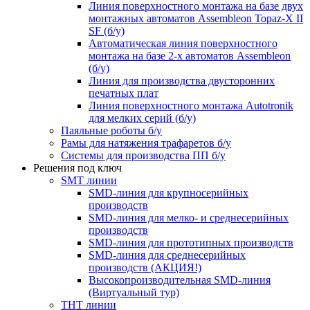
Линия поверхностного монтажа на базе двух
монтажных автоматов Assembleon Topaz-X II
SF (б/у)
Автоматическая линия поверхностного
монтажа на базе 2-х автоматов Assembleon
(б/у)
Линия для производства двусторонних
печатных плат
Линия поверхностного монтажа Autotronik
для мелких серий (б/у)
Паяльные роботы б/у
Рамы для натяжения трафаретов б/у
Системы для производства ПП б/у
Решения под ключ
SMT линии
SMD-линия для крупносерийных
производств
SMD-линия для мелко- и среднесерийных
производств
SMD-линия для прототипных производств
SMD-линия для среднесерийных
производств (АКЦИЯ!)
Высокопроизводительная SMD-линия
(Виртуальный тур)
THT линии