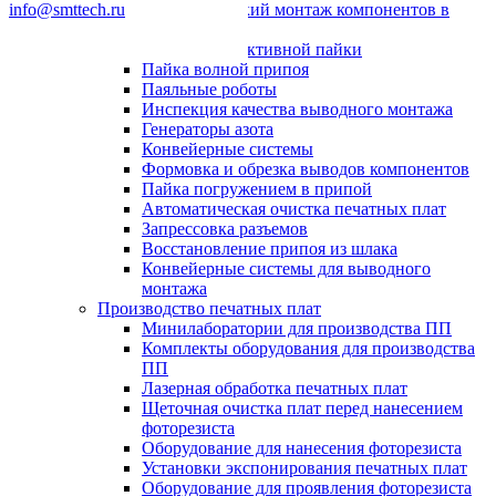
info@smttech.ru
Автоматический монтаж компонентов в
отверстия
Системы селективной пайки
Пайка волной припоя
Паяльные роботы
Инспекция качества выводного монтажа
Генераторы азота
Конвейерные системы
Формовка и обрезка выводов компонентов
Пайка погружением в припой
Автоматическая очистка печатных плат
Запрессовка разъемов
Восстановление припоя из шлака
Конвейерные системы для выводного
монтажа
Производство печатных плат
Минилаборатории для производства ПП
Комплекты оборудования для производства
ПП
Лазерная обработка печатных плат
Щеточная очистка плат перед нанесением
фоторезиста
Оборудование для нанесения фоторезиста
Установки экспонирования печатных плат
Оборудование для проявления фоторезиста