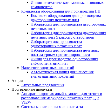
Линия автоматического монтажа выводных
компонентов
Комплекты оборудования для производства ПП
Комплект оборудования для производства
двусторонних печатных плат
Лаборатория для производства двусторонних
печатных плат
Лаборатория для производства двусторонних
печатных плат 5 класса с отверстиями
Лаборатория для производства
односторонних печатных плат
Лаборатория для производства печатных
плат лазерным прототипированием
Линия для производства односторонних
гибких печатных плат
Нанесение защитных покрытий
Автоматическая линия для нанесения
влагозащитных покрытий
Акции
Актуальные предложения
Программные продукты
Аппаратно-программный комплекс для чтения и
распознавания маркировки печатных плат, QR
VIEW
Система мониторинга микроклимата