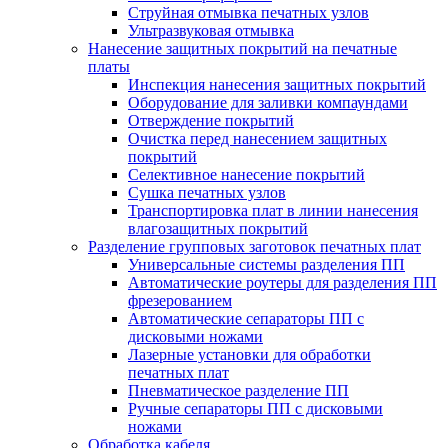
Струйная отмывка печатных узлов
Ультразвуковая отмывка
Нанесение защитных покрытий на печатные
платы
Инспекция нанесения защитных покрытий
Оборудование для заливки компаундами
Отверждение покрытий
Очистка перед нанесением защитных
покрытий
Селективное нанесение покрытий
Сушка печатных узлов
Транспортировка плат в линии нанесения
влагозащитных покрытий
Разделение групповых заготовок печатных плат
Универсальные системы разделения ПП
Автоматические роутеры для разделения ПП
фрезерованием
Автоматические сепараторы ПП с
дисковыми ножами
Лазерные установки для обработки
печатных плат
Пневматическое разделение ПП
Ручные сепараторы ПП с дисковыми
ножами
Обработка кабеля