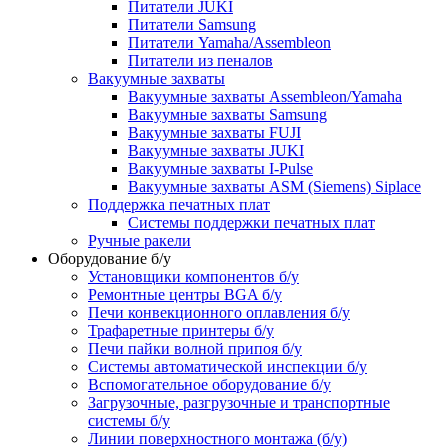
Питатели JUKI
Питатели Samsung
Питатели Yamaha/Assembleon
Питатели из пеналов
Вакуумные захваты
Вакуумные захваты Assembleon/Yamaha
Вакуумные захваты Samsung
Вакуумные захваты FUJI
Вакуумные захваты JUKI
Вакуумные захваты I-Pulse
Вакуумные захваты ASM (Siemens) Siplace
Поддержка печатных плат
Системы поддержки печатных плат
Ручные ракели
Оборудование б/у
Установщики компонентов б/у
Ремонтные центры BGA б/у
Печи конвекционного оплавления б/у
Трафаретные принтеры б/у
Печи пайки волной припоя б/у
Системы автоматической инспекции б/у
Вспомогательное оборудование б/у
Загрузочные, разгрузочные и транспортные
системы б/у
Линии поверхностного монтажа (б/у)