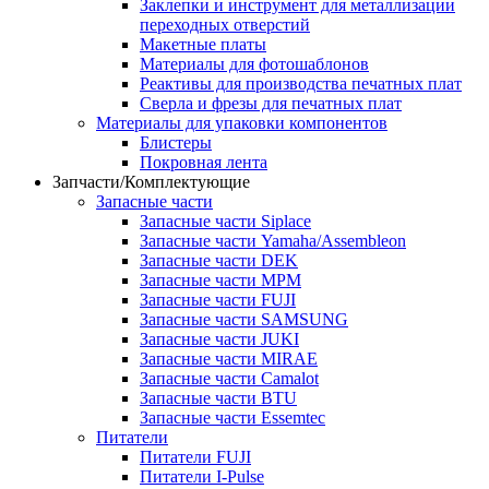
Заклепки и инструмент для металлизации
переходных отверстий
Макетные платы
Материалы для фотошаблонов
Реактивы для производства печатных плат
Сверла и фрезы для печатных плат
Материалы для упаковки компонентов
Блистеры
Покровная лента
Запчасти/Комплектующие
Запасные части
Запасные части Siplace
Запасные части Yamaha/Assembleon
Запасные части DEK
Запасные части MPM
Запасные части FUJI
Запасные части SAMSUNG
Запасные части JUKI
Запасные части MIRAE
Запасные части Camalot
Запасные части BTU
Запасные части Essemtec
Питатели
Питатели FUJI
Питатели I-Pulse