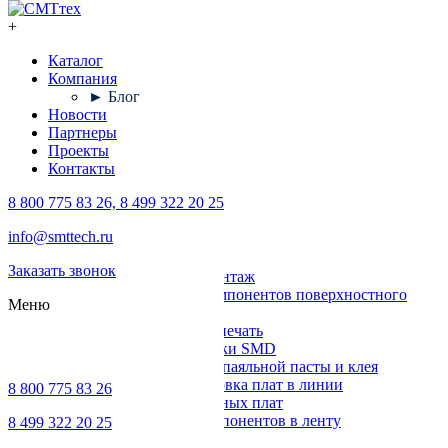
+
Каталог
Компания
► Блог
Новости
Партнеры
Проекты
Контакты
8 800 775 83 26, 8 499 322 20 25
Каталог
info@smttech.ru
Оборудование
Заказать звонок
Поверхностный монтаж
Установка компонентов поверхностного
Меню
монтажа
Трафаретная печать
Печи для пайки SMD
Дозирование паяльной пасты и клея
Транспортировка плат в линии
8 800 775 83 26
Ремонт печатных плат
Упаковка компонентов в ленту
8 499 322 20 25
Выводной монтаж