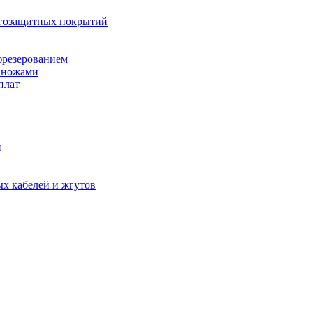
агозащитных покрытий
фрезерованием
 ножами
плат
й
х кабелей и жгутов