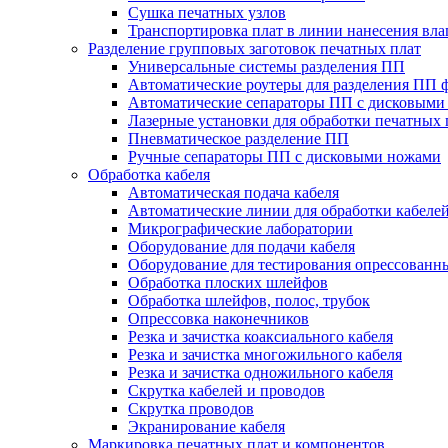
Сушка печатных узлов
Транспортировка плат в линии нанесения вл
Разделение групповых заготовок печатных плат
Универсальные системы разделения ПП
Автоматические роутеры для разделения ПП 
Автоматические сепараторы ПП с дисковыми
Лазерные установки для обработки печатных 
Пневматическое разделение ПП
Ручные сепараторы ПП с дисковыми ножами
Обработка кабеля
Автоматическая подача кабеля
Автоматические линии для обработки кабеле
Микрографические лаборатории
Оборудование для подачи кабеля
Оборудование для тестирования опрессованны
Обработка плоских шлейфов
Обработка шлейфов, полос, трубок
Опрессовка наконечников
Резка и зачистка коаксиального кабеля
Резка и зачистка многожильного кабеля
Резка и зачистка одножильного кабеля
Скрутка кабелей и проводов
Скрутка проводов
Экранирование кабеля
Маркировка печатных плат и компонентов