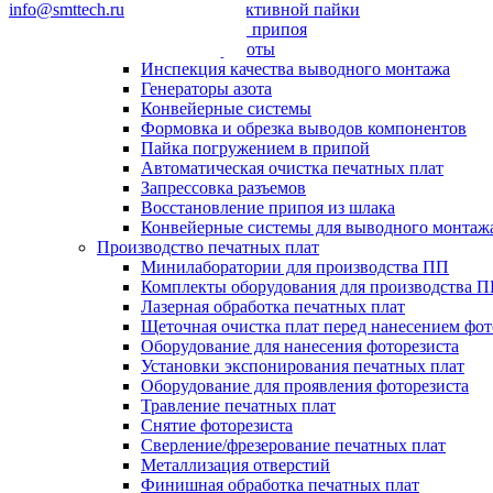
info@smttech.ru
Системы селективной пайки
Пайка волной припоя
Паяльные роботы
Инспекция качества выводного монтажа
Генераторы азота
Конвейерные системы
Формовка и обрезка выводов компонентов
Пайка погружением в припой
Автоматическая очистка печатных плат
Запрессовка разъемов
Восстановление припоя из шлака
Конвейерные системы для выводного монтаж
Производство печатных плат
Минилаборатории для производства ПП
Комплекты оборудования для производства 
Лазерная обработка печатных плат
Щеточная очистка плат перед нанесением фот
Оборудование для нанесения фоторезиста
Установки экспонирования печатных плат
Оборудование для проявления фоторезиста
Травление печатных плат
Снятие фоторезиста
Сверление/фрезерование печатных плат
Металлизация отверстий
Финишная обработка печатных плат