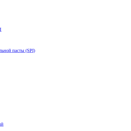
П
ьной пасты (SPI)
ий