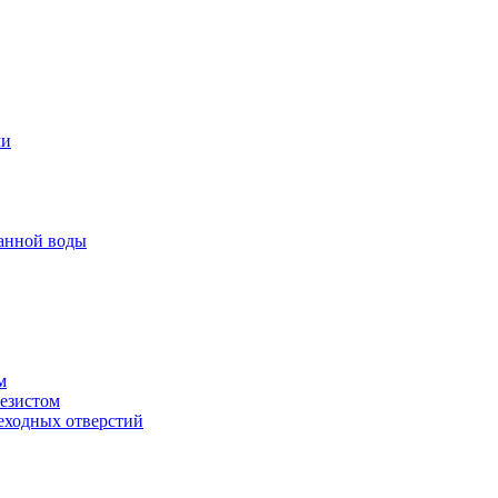
ми
анной воды
м
резистом
еходных отверстий