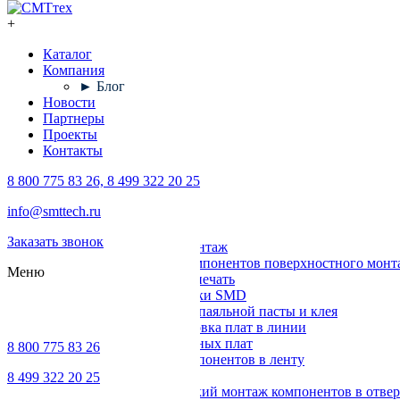
+
Каталог
Компания
► Блог
Новости
Партнеры
Проекты
Контакты
8 800 775 83 26, 8 499 322 20 25
Каталог
info@smttech.ru
Оборудование
Заказать звонок
Поверхностный монтаж
Установка компонентов поверхностного монт
Меню
Трафаретная печать
Печи для пайки SMD
Дозирование паяльной пасты и клея
Транспортировка плат в линии
Ремонт печатных плат
8 800 775 83 26
Упаковка компонентов в ленту
Выводной монтаж
8 499 322 20 25
Автоматический монтаж компонентов в отвер