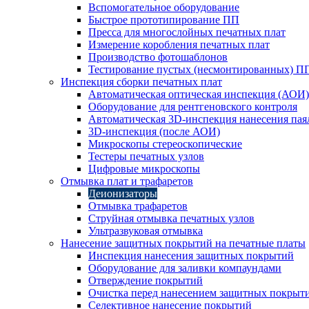
Вспомогательное оборудование
Быстрое прототипирование ПП
Пресса для многослойных печатных плат
Измерение коробления печатных плат
Производство фотошаблонов
Тестирование пустых (несмонтированных) П
Инспекция сборки печатных плат
Автоматическая оптическая инспекция (АОИ)
Оборудование для рентгеновского контроля
Автоматическая 3D-инспекция нанесения паял
3D-инспекция (после АОИ)
Микроскопы стереоскопические
Тестеры печатных узлов
Цифровые микроскопы
Отмывка плат и трафаретов
Деионизаторы
Отмывка трафаретов
Струйная отмывка печатных узлов
Ультразвуковая отмывка
Нанесение защитных покрытий на печатные платы
Инспекция нанесения защитных покрытий
Оборудование для заливки компаундами
Отверждение покрытий
Очистка перед нанесением защитных покрыт
Селективное нанесение покрытий