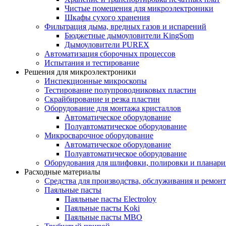
Чистые помещения для микроэлектроники
Шкафы сухого хранения
Фильтрация дыма, вредных газов и испарений
Бюджетные дымоуловители KingSom
Дымоуловители PUREX
Автоматизация сборочных процессов
Испытания и тестирование
Решения для микроэлектроники
Инспекционные микроскопы
Тестирование полупроводниковых пластин
Скрайбирование и резка пластин
Оборудование для монтажа кристаллов
Автоматическое оборудование
Полуавтоматическое оборудование
Микросварочное оборудование
Автоматическое оборудование
Полуавтоматическое оборудование
Оборудования для шлифовки, полировки и планар
Расходные материалы
Средства для производства, обслуживания и ремонт
Паяльные пасты
Паяльные пасты Electroloy
Паяльные пасты Koki
Паяльные пасты MBO