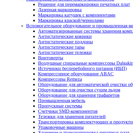
Решение для перемаркировки печатных плат
Лазерная маркировка
Маркировка катушек с компонентами
Маркировка краской/чернилами
Вспомогательное оборудование и промышленная м
Автоматизированные системы хранения ком
Антистатические коврики
Антистатические поддоны
Антистатические тары
Антистатические тележки
Винтоверты
Воздушные спиральные компрессоры Dalgakir
Источники бесперебойного питания (ИБП)
Компрессорное оборудование ABAC
Компрессоры Remeza
Оборудование для автоматической очистки о
Оборудование для очистки сухим льдом
Оборудование для хранения трафаретов
Промышленная мебель
Пропускные системы
Счетчики SMD-компонентов
Тележки для xранения питателей
Транспортировка комплектующих и продукто
Упаковочные машины
Хранение и транспортировка печатных плат