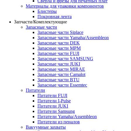
Сверла и фрезы для печатных плат
Материалы для упаковки компонентов
Блистеры
Покровная лента
Запчасти/Комплектующие
Запасные части
Запасные части Siplace
Запасные части Yamaha/Assembleon
Запасные части DEK
Запасные части MPM
Запасные части FUJI
Запасные части SAMSUNG
Запасные части JUKI
Запасные части MIRAE
Запасные части Camalot
Запасные части BTU
Запасные части Essemtec
Питатели
Питатели FUJI
Питатели I-Pulse
Питатели JUKI
Питатели Samsung
Питатели Yamaha/Assembleon
Питатели из пеналов
Вакуумные захваты