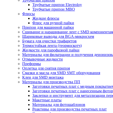
Трубчатый припой
Трубчатые припои Electroloy
Трубчатые припои MBO
Флюсы
Жидкие флюсы
Флюс для ручной пайки
Припои для машинной пайки
Сшивание и наращивание лент с SMD компонента
Шариковые выводы для BGA-микросхем
Бумага для очистки трафаретов
Термостойкая лента (теормоскотч)
Жидкости для парофазной пайки
Материалы для фильтрации и получения деионизов
Отмывочные жидкости
Преформы
Оплетка для снятия припоя
Смазки и масла для SMD SMT оборудования
Клеи для SMD монтажа
Материалы для производства ПП
Заготовки печатных плат с медным покрытие
Заготовки печатных плат с нанесенным фото
Заклепки и инструмент для металлизации пер
Макетные платы
Материалы для фотошаблонов
Реактивы для производства печатных плат