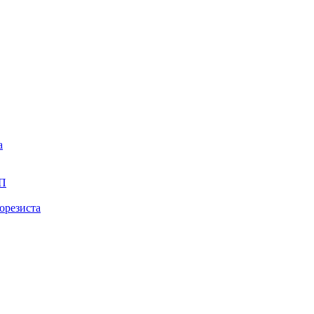
а
ПП
орезиста