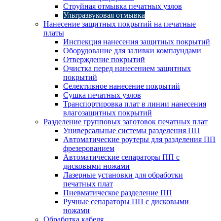
Струйная отмывка печатных узлов
Ультразвуковая отмывка
Нанесение защитных покрытий на печатные
платы
Инспекция нанесения защитных покрытий
Оборудование для заливки компаундами
Отверждение покрытий
Очистка перед нанесением защитных
покрытий
Селективное нанесение покрытий
Сушка печатных узлов
Транспортировка плат в линии нанесения
влагозащитных покрытий
Разделение групповых заготовок печатных плат
Универсальные системы разделения ПП
Автоматические роутеры для разделения ПП
фрезерованием
Автоматические сепараторы ПП с
дисковыми ножами
Лазерные установки для обработки
печатных плат
Пневматическое разделение ПП
Ручные сепараторы ПП с дисковыми
ножами
Обработка кабеля