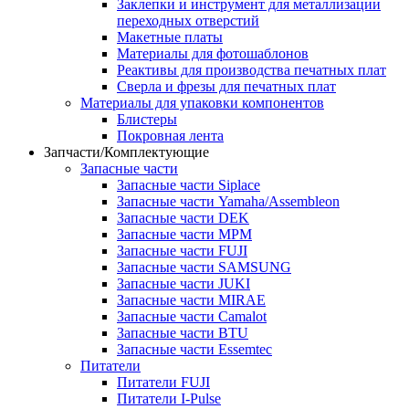
Заклепки и инструмент для металлизации
переходных отверстий
Макетные платы
Материалы для фотошаблонов
Реактивы для производства печатных плат
Сверла и фрезы для печатных плат
Материалы для упаковки компонентов
Блистеры
Покровная лента
Запчасти/Комплектующие
Запасные части
Запасные части Siplace
Запасные части Yamaha/Assembleon
Запасные части DEK
Запасные части MPM
Запасные части FUJI
Запасные части SAMSUNG
Запасные части JUKI
Запасные части MIRAE
Запасные части Camalot
Запасные части BTU
Запасные части Essemtec
Питатели
Питатели FUJI
Питатели I-Pulse