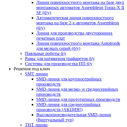
Линия поверхностного монтажа на базе двух
монтажных автоматов Assembleon Topaz-X II
SF (б/у)
Автоматическая линия поверхностного
монтажа на базе 2-х автоматов Assembleon
(б/у)
Линия для производства двусторонних
печатных плат
Линия поверхностного монтажа Autotronik
для мелких серий (б/у)
Паяльные роботы б/у
Рамы для натяжения трафаретов б/у
Системы для производства ПП б/у
Решения под ключ
SMT линии
SMD-линия для крупносерийных
производств
SMD-линия для мелко- и среднесерийных
производств
SMD-линия для прототипных производств
SMD-линия для среднесерийных
производств (АКЦИЯ!)
Высокопроизводительная SMD-линия
(Виртуальный тур)
THT линии