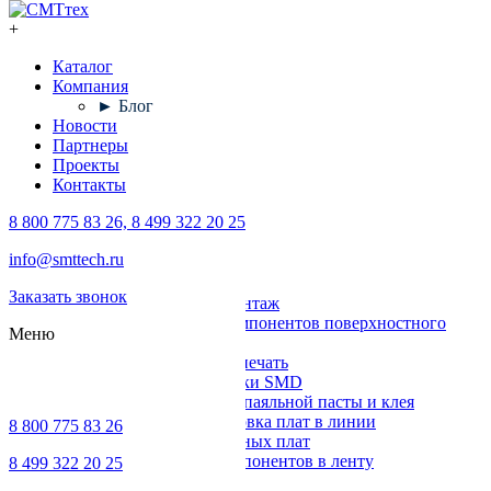
+
Каталог
Компания
► Блог
Новости
Партнеры
Проекты
Контакты
8 800 775 83 26, 8 499 322 20 25
Каталог
info@smttech.ru
Оборудование
Заказать звонок
Поверхностный монтаж
Установка компонентов поверхностного
Меню
монтажа
Трафаретная печать
Печи для пайки SMD
Дозирование паяльной пасты и клея
Транспортировка плат в линии
8 800 775 83 26
Ремонт печатных плат
Упаковка компонентов в ленту
8 499 322 20 25
Выводной монтаж