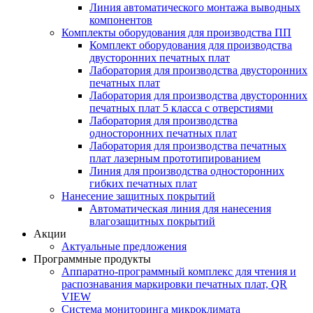
Линия автоматического монтажа выводных
компонентов
Комплекты оборудования для производства ПП
Комплект оборудования для производства
двусторонних печатных плат
Лаборатория для производства двусторонних
печатных плат
Лаборатория для производства двусторонних
печатных плат 5 класса с отверстиями
Лаборатория для производства
односторонних печатных плат
Лаборатория для производства печатных
плат лазерным прототипированием
Линия для производства односторонних
гибких печатных плат
Нанесение защитных покрытий
Автоматическая линия для нанесения
влагозащитных покрытий
Акции
Актуальные предложения
Программные продукты
Аппаратно-программный комплекс для чтения и
распознавания маркировки печатных плат, QR
VIEW
Система мониторинга микроклимата