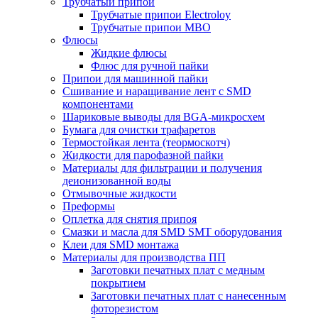
Трубчатый припой
Трубчатые припои Electroloy
Трубчатые припои MBO
Флюсы
Жидкие флюсы
Флюс для ручной пайки
Припои для машинной пайки
Сшивание и наращивание лент с SMD
компонентами
Шариковые выводы для BGA-микросхем
Бумага для очистки трафаретов
Термостойкая лента (теормоскотч)
Жидкости для парофазной пайки
Материалы для фильтрации и получения
деионизованной воды
Отмывочные жидкости
Преформы
Оплетка для снятия припоя
Смазки и масла для SMD SMT оборудования
Клеи для SMD монтажа
Материалы для производства ПП
Заготовки печатных плат с медным
покрытием
Заготовки печатных плат с нанесенным
фоторезистом