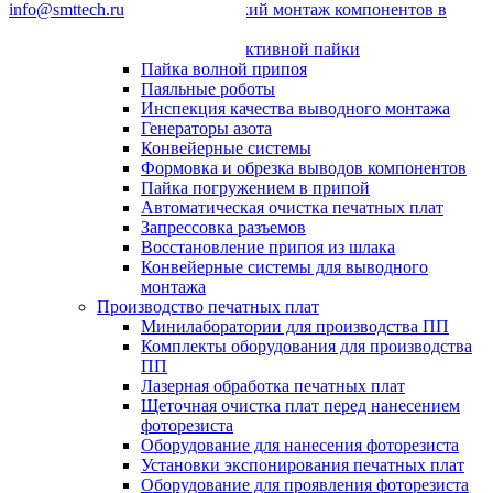
info@smttech.ru
Автоматический монтаж компонентов в
отверстия
Системы селективной пайки
Пайка волной припоя
Паяльные роботы
Инспекция качества выводного монтажа
Генераторы азота
Конвейерные системы
Формовка и обрезка выводов компонентов
Пайка погружением в припой
Автоматическая очистка печатных плат
Запрессовка разъемов
Восстановление припоя из шлака
Конвейерные системы для выводного
монтажа
Производство печатных плат
Минилаборатории для производства ПП
Комплекты оборудования для производства
ПП
Лазерная обработка печатных плат
Щеточная очистка плат перед нанесением
фоторезиста
Оборудование для нанесения фоторезиста
Установки экспонирования печатных плат
Оборудование для проявления фоторезиста