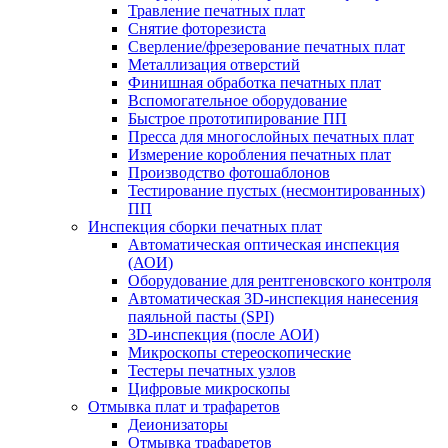
Травление печатных плат
Снятие фоторезиста
Сверление/фрезерование печатных плат
Металлизация отверстий
Финишная обработка печатных плат
Вспомогательное оборудование
Быстрое прототипирование ПП
Пресса для многослойных печатных плат
Измерение коробления печатных плат
Производство фотошаблонов
Тестирование пустых (несмонтированных)
ПП
Инспекция сборки печатных плат
Автоматическая оптическая инспекция
(АОИ)
Оборудование для рентгеновского контроля
Автоматическая 3D-инспекция нанесения
паяльной пасты (SPI)
3D-инспекция (после АОИ)
Микроскопы стереоскопические
Тестеры печатных узлов
Цифровые микроскопы
Отмывка плат и трафаретов
Деионизаторы
Отмывка трафаретов