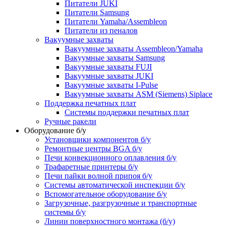
Питатели JUKI
Питатели Samsung
Питатели Yamaha/Assembleon
Питатели из пеналов
Вакуумные захваты
Вакуумные захваты Assembleon/Yamaha
Вакуумные захваты Samsung
Вакуумные захваты FUJI
Вакуумные захваты JUKI
Вакуумные захваты I-Pulse
Вакуумные захваты ASM (Siemens) Siplace
Поддержка печатных плат
Системы поддержки печатных плат
Ручные ракели
Оборудование б/у
Установщики компонентов б/у
Ремонтные центры BGA б/у
Печи конвекционного оплавления б/у
Трафаретные принтеры б/у
Печи пайки волной припоя б/у
Системы автоматической инспекции б/у
Вспомогательное оборудование б/у
Загрузочные, разгрузочные и транспортные
системы б/у
Линии поверхностного монтажа (б/у)