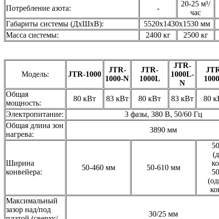
20-25 м³/
Потребление азота:
-
час
Габариты системы (ДхШхВ):
5520x1430x1530 мм
Масса системы:
2400 кг
2500 кг
JTR-
JTR-
JTR-
JTR
Модель:
JTR-1000
1000L-
1000-N
1000L
100
N
Общая
80 кВт
83 кВт
80 кВт
83 кВт
80 к
мощность:
Электропитание:
3 фазы, 380 В, 50/60 Гц
Общая длина зон
3890 мм
нагрева:
50
(
Ширина
к
50-460 мм
50-610 мм
конвейера:
50
(о
ко
Максимальный
зазор над/под
30/25 мм
платой (сверху/