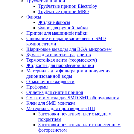
Трубчатый припой
Трубчатые припои Electroloy
Трубчатые припои MBO
Флюсы
Жидкие флюсы
Флюс для ручной пайки
Припои для машинной пайки
Сшивание и наращивание лент с SMD
компонентами
Шариковые выводы для BGA-микросхем
Бумага для очистки трафаретов
Термостойкая лента (теормоскотч)
Жидкости для парофазной пайки
Материалы для фильтрации и получения
деионизованной воды
Отмывочные жидкости
Преформы
Оплетка для снятия припоя
Смазки и масла для SMD SMT оборудования
Клеи для SMD монтажа
Материалы для производства ПП
Заготовки печатных плат с медным
покрытием
Заготовки печатных плат с нанесенным
фоторезистом