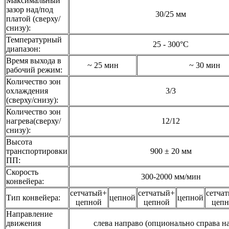
Максимальный
зазор над/под
30/25 мм
платой (сверху/
снизу):
Температурный
25 - 300°С
диапазон:
Время выхода в
~ 25 мин
~ 30 мин
рабочий режим:
Количество зон
охлаждения
3/3
(сверху/снизу):
Количество зон
нагрева(сверху/
12/12
снизу):
Высота
транспортировки
900 ± 20 мм
ПП:
Скорость
300-2000 мм/мин
конвейера:
сетчатый+
сетчатый+
сетча
Тип конвейера:
цепной
цепной
цепной
цепной
цепн
Направление
движения
слева направо (опционально справа н