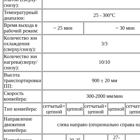
снизу):
Температурный
25 - 300°С
диапазон:
Время выхода в
~ 25 мин
~ 30 мин
рабочий режим:
Количество зон
охлаждения
3/3
(сверху/снизу):
Количество зон
нагрева(сверху/
10/10
снизу):
Высота
транспортировки
900 ± 20 мм
ПП:
Скорость
300-2000 мм/мин
конвейера:
сетчатый+
сетчатый+
сетча
Тип конвейера:
цепной
цепной
цепной
цепной
цепн
Направление
движения
слева направо (опционально справа н
конвейера:
27-