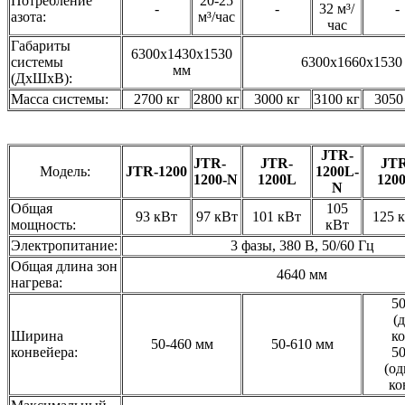
Потребление
20-25
-
-
32 м³/
-
азота:
м³/час
час
Габариты
6300x1430x1530
системы
6300x1660x1530
мм
(ДхШхВ):
Масса системы:
2700 кг
2800 кг
3000 кг
3100 кг
3050
JTR-
JTR-
JTR-
JTR
Модель:
JTR-1200
1200L-
1200-N
1200L
120
N
Общая
105
93 кВт
97 кВт
101 кВт
125 
мощность:
кВт
Электропитание:
3 фазы, 380 В, 50/60 Гц
Общая длина зон
4640 мм
нагрева:
50
(
Ширина
к
50-460 мм
50-610 мм
конвейера:
50
(о
ко