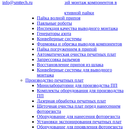
info@smttech.ru
Автоматический монтаж компонентов в
отверстия
Системы селективной пайки
Пайка волной припоя
Паяльные роботы
Инспекция качества выводного монтажа
Генераторы азота
Конвейерные системы
Формовка и обрезка выводов компонентов
Пайка погружением в припой
Автоматическая очистка печатных плат
Запрессовка разъемов
Восстановление припоя из шлака
Конвейерные системы для выводного
монтажа
Производство печатных плат
Минилаборатории для производства ПП
Комплекты оборудования для производства
ПП
Лазерная обработка печатных плат
Щеточная очистка плат перед нанесением
фоторезиста
Оборудование для нанесения фоторезиста
Установки экспонирования печатных плат
Оборудование для проявления фоторезиста