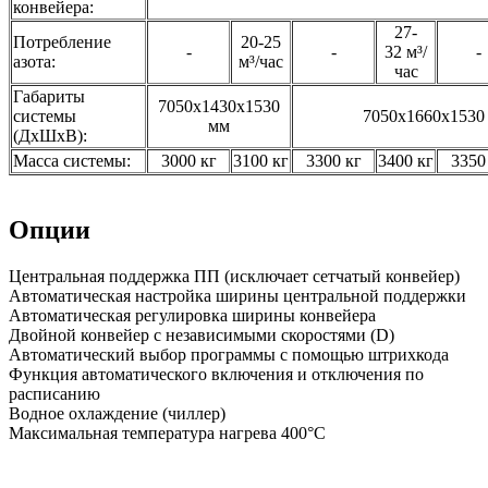
конвейера:
27-
Потребление
20-25
-
-
32 м³/
-
азота:
м³/час
час
Габариты
7050x1430x1530
системы
7050x1660x1530
мм
(ДхШхВ):
Масса системы:
3000 кг
3100 кг
3300 кг
3400 кг
3350
Опции
Центральная поддержка ПП (исключает сетчатый конвейер)
Автоматическая настройка ширины центральной поддержки
Автоматическая регулировка ширины конвейера
Двойной конвейер с независимыми скоростями (D)
Автоматический выбор программы с помощью штрихкода
Функция автоматического включения и отключения по
расписанию
Водное охлаждение (чиллер)
Максимальная температура нагрева 400°С