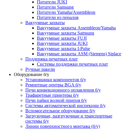
Питатели JUKI
Питатели Samsung
Питатели Yamaha/Assembleon
Питатели из пеналов
Вакуумные захваты
Вакуумные захваты Assembleon/Yamaha
Вакуумные захваты Samsung
Вакуумные захваты FUJI
Вакуумные захваты JUKI
Вакуумные захваты I-Pulse
Вакуумные захваты ASM (Siemens) Siplace
Поддержка печатных плат
Системы поддержки печатных плат
Ручные ракели
Оборудование б/у
Установщики компонентов б/у
Ремонтные центры BGA б/у
Печи конвекционного оплавления б/у
Трафаретные принтеры б/у
Печи пайки волной припоя б/у
Системы автоматической инспекции б/у
Вспомогательное оборудование б/у
Загрузочные, разгрузочные и транспортные
системы б/у
Линии поверхностного монтажа (б/у)