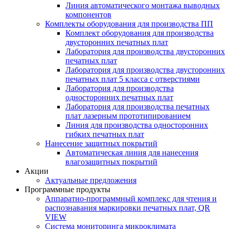
Линия автоматического монтажа выводных
компонентов
Комплекты оборудования для производства ПП
Комплект оборудования для производства
двусторонних печатных плат
Лаборатория для производства двусторонних
печатных плат
Лаборатория для производства двусторонних
печатных плат 5 класса с отверстиями
Лаборатория для производства
односторонних печатных плат
Лаборатория для производства печатных
плат лазерным прототипированием
Линия для производства односторонних
гибких печатных плат
Нанесение защитных покрытий
Автоматическая линия для нанесения
влагозащитных покрытий
Акции
Актуальные предложения
Программные продукты
Аппаратно-программный комплекс для чтения и
распознавания маркировки печатных плат, QR
VIEW
Система мониторинга микроклимата