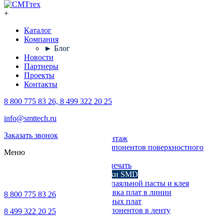
+
Каталог
Компания
► Блог
Новости
Партнеры
Проекты
Контакты
8 800 775 83 26, 8 499 322 20 25
Каталог
info@smttech.ru
Оборудование
Заказать звонок
Поверхностный монтаж
Установка компонентов поверхностного
Меню
монтажа
Трафаретная печать
Печи для пайки SMD
Дозирование паяльной пасты и клея
Транспортировка плат в линии
8 800 775 83 26
Ремонт печатных плат
Упаковка компонентов в ленту
8 499 322 20 25
Выводной монтаж