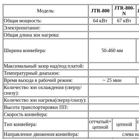
JTR-800-
Модель:
JTR-800
N
Общая мощность:
64 кВт
67 кВт
Электропитание:
Общая длина зон нагрева:
Ширина конвейера:
50-460 мм
Максимальный зазор над/под платой:
Температурный диапазон:
Время выхода в рабочий режим:
~ 25 мин
Количество зон охлаждения (сверху/
снизу):
Количество зон нагрева(сверху/снизу):
Высота транспортировки ПП:
Скорость конвейера:
сетчатый+
Тип конвейера:
цепной
цепной
Направление движения конвейера:
слева н