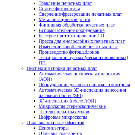
Травление печатных плат
Снятие фоторезиста
Сверление/фрезерование печатных плат
Металлизация отверстий
Финишная обработка печатных плат
Вспомогательное оборудование
Быстрое прототипирование ПП
Пресса для многослойных печатных плат
Измерение коробления печатных плат
Производство фотошаблонов
Тестирование пустых (несмонтированных)
ПП
Инспекция сборки печатных плат
Автоматическая оптическая инспекция
(АОИ)
Оборудование для рентгеновского контроля
Автоматическая 3D-инспекция нанесения
паяльной пасты (SPI)
3D-инспекция (после АОИ)
Микроскопы стереоскопические
Тестеры печатных узлов
Цифровые микроскопы
Отмывка плат и трафаретов
Деионизаторы
Отмывка трафаретов