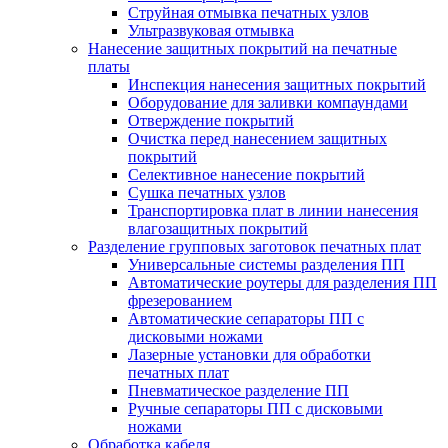
Струйная отмывка печатных узлов
Ультразвуковая отмывка
Нанесение защитных покрытий на печатные
платы
Инспекция нанесения защитных покрытий
Оборудование для заливки компаундами
Отверждение покрытий
Очистка перед нанесением защитных
покрытий
Селективное нанесение покрытий
Сушка печатных узлов
Транспортировка плат в линии нанесения
влагозащитных покрытий
Разделение групповых заготовок печатных плат
Универсальные системы разделения ПП
Автоматические роутеры для разделения ПП
фрезерованием
Автоматические сепараторы ПП с
дисковыми ножами
Лазерные установки для обработки
печатных плат
Пневматическое разделение ПП
Ручные сепараторы ПП с дисковыми
ножами
Обработка кабеля