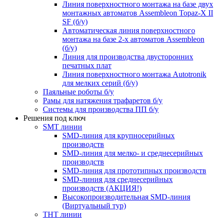
Линия поверхностного монтажа на базе двух
монтажных автоматов Assembleon Topaz-X II
SF (б/у)
Автоматическая линия поверхностного
монтажа на базе 2-х автоматов Assembleon
(б/у)
Линия для производства двусторонних
печатных плат
Линия поверхностного монтажа Autotronik
для мелких серий (б/у)
Паяльные роботы б/у
Рамы для натяжения трафаретов б/у
Системы для производства ПП б/у
Решения под ключ
SMT линии
SMD-линия для крупносерийных
производств
SMD-линия для мелко- и среднесерийных
производств
SMD-линия для прототипных производств
SMD-линия для среднесерийных
производств (АКЦИЯ!)
Высокопроизводительная SMD-линия
(Виртуальный тур)
THT линии