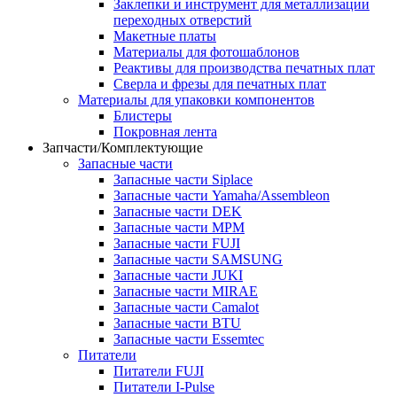
Заклепки и инструмент для металлизации
переходных отверстий
Макетные платы
Материалы для фотошаблонов
Реактивы для производства печатных плат
Сверла и фрезы для печатных плат
Материалы для упаковки компонентов
Блистеры
Покровная лента
Запчасти/Комплектующие
Запасные части
Запасные части Siplace
Запасные части Yamaha/Assembleon
Запасные части DEK
Запасные части MPM
Запасные части FUJI
Запасные части SAMSUNG
Запасные части JUKI
Запасные части MIRAE
Запасные части Camalot
Запасные части BTU
Запасные части Essemtec
Питатели
Питатели FUJI
Питатели I-Pulse