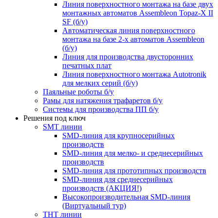
Линия поверхностного монтажа на базе двух
монтажных автоматов Assembleon Topaz-X II
SF (б/у)
Автоматическая линия поверхностного
монтажа на базе 2-х автоматов Assembleon
(б/у)
Линия для производства двусторонних
печатных плат
Линия поверхностного монтажа Autotronik
для мелких серий (б/у)
Паяльные роботы б/у
Рамы для натяжения трафаретов б/у
Системы для производства ПП б/у
Решения под ключ
SMT линии
SMD-линия для крупносерийных
производств
SMD-линия для мелко- и среднесерийных
производств
SMD-линия для прототипных производств
SMD-линия для среднесерийных
производств (АКЦИЯ!)
Высокопроизводительная SMD-линия
(Виртуальный тур)
THT линии