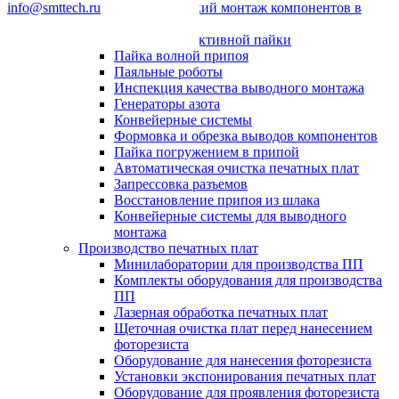
info@smttech.ru
Автоматический монтаж компонентов в
отверстия
Системы селективной пайки
Пайка волной припоя
Паяльные роботы
Инспекция качества выводного монтажа
Генераторы азота
Конвейерные системы
Формовка и обрезка выводов компонентов
Пайка погружением в припой
Автоматическая очистка печатных плат
Запрессовка разъемов
Восстановление припоя из шлака
Конвейерные системы для выводного
монтажа
Производство печатных плат
Минилаборатории для производства ПП
Комплекты оборудования для производства
ПП
Лазерная обработка печатных плат
Щеточная очистка плат перед нанесением
фоторезиста
Оборудование для нанесения фоторезиста
Установки экспонирования печатных плат
Оборудование для проявления фоторезиста