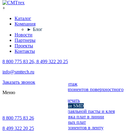
+
Каталог
Компания
► Блог
Новости
Партнеры
Проекты
Контакты
8 800 775 83 26, 8 499 322 20 25
Каталог
info@smttech.ru
Оборудование
Заказать звонок
Поверхностный монтаж
Установка компонентов поверхностного
Меню
монтажа
Трафаретная печать
Печи для пайки SMD
Дозирование паяльной пасты и клея
Транспортировка плат в линии
8 800 775 83 26
Ремонт печатных плат
Упаковка компонентов в ленту
8 499 322 20 25
Выводной монтаж