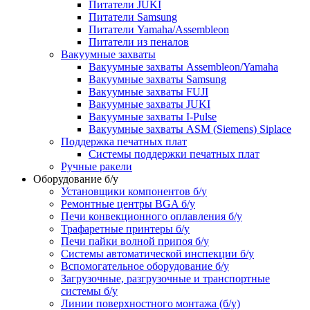
Питатели JUKI
Питатели Samsung
Питатели Yamaha/Assembleon
Питатели из пеналов
Вакуумные захваты
Вакуумные захваты Assembleon/Yamaha
Вакуумные захваты Samsung
Вакуумные захваты FUJI
Вакуумные захваты JUKI
Вакуумные захваты I-Pulse
Вакуумные захваты ASM (Siemens) Siplace
Поддержка печатных плат
Системы поддержки печатных плат
Ручные ракели
Оборудование б/у
Установщики компонентов б/у
Ремонтные центры BGA б/у
Печи конвекционного оплавления б/у
Трафаретные принтеры б/у
Печи пайки волной припоя б/у
Системы автоматической инспекции б/у
Вспомогательное оборудование б/у
Загрузочные, разгрузочные и транспортные
системы б/у
Линии поверхностного монтажа (б/у)