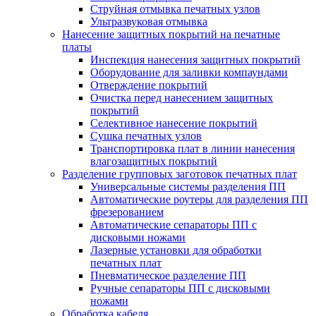
Струйная отмывка печатных узлов
Ультразвуковая отмывка
Нанесение защитных покрытий на печатные
платы
Инспекция нанесения защитных покрытий
Оборудование для заливки компаундами
Отверждение покрытий
Очистка перед нанесением защитных
покрытий
Селективное нанесение покрытий
Сушка печатных узлов
Транспортировка плат в линии нанесения
влагозащитных покрытий
Разделение групповых заготовок печатных плат
Универсальные системы разделения ПП
Автоматические роутеры для разделения ПП
фрезерованием
Автоматические сепараторы ПП с
дисковыми ножами
Лазерные установки для обработки
печатных плат
Пневматическое разделение ПП
Ручные сепараторы ПП с дисковыми
ножами
Обработка кабеля