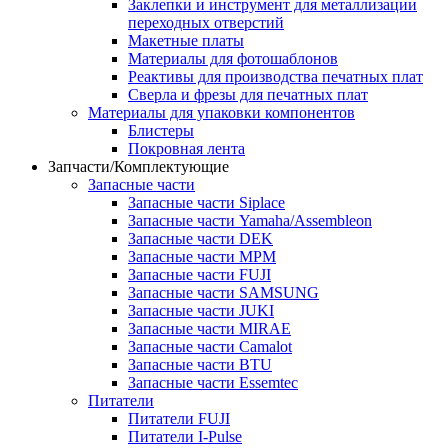
Заклепки и инструмент для металлизации
переходных отверстий
Макетные платы
Материалы для фотошаблонов
Реактивы для производства печатных плат
Сверла и фрезы для печатных плат
Материалы для упаковки компонентов
Блистеры
Покровная лента
Запчасти/Комплектующие
Запасные части
Запасные части Siplace
Запасные части Yamaha/Assembleon
Запасные части DEK
Запасные части MPM
Запасные части FUJI
Запасные части SAMSUNG
Запасные части JUKI
Запасные части MIRAE
Запасные части Camalot
Запасные части BTU
Запасные части Essemtec
Питатели
Питатели FUJI
Питатели I-Pulse