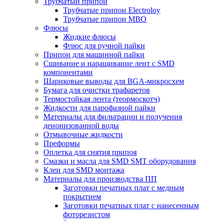
Трубчатый припой
Трубчатые припои Electroloy
Трубчатые припои MBO
Флюсы
Жидкие флюсы
Флюс для ручной пайки
Припои для машинной пайки
Сшивание и наращивание лент с SMD
компонентами
Шариковые выводы для BGA-микросхем
Бумага для очистки трафаретов
Термостойкая лента (теормоскотч)
Жидкости для парофазной пайки
Материалы для фильтрации и получения
деионизованной воды
Отмывочные жидкости
Преформы
Оплетка для снятия припоя
Смазки и масла для SMD SMT оборудования
Клеи для SMD монтажа
Материалы для производства ПП
Заготовки печатных плат с медным
покрытием
Заготовки печатных плат с нанесенным
фоторезистом