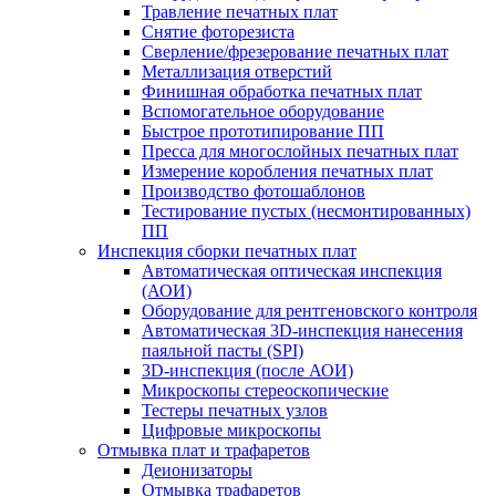
Травление печатных плат
Снятие фоторезиста
Сверление/фрезерование печатных плат
Металлизация отверстий
Финишная обработка печатных плат
Вспомогательное оборудование
Быстрое прототипирование ПП
Пресса для многослойных печатных плат
Измерение коробления печатных плат
Производство фотошаблонов
Тестирование пустых (несмонтированных)
ПП
Инспекция сборки печатных плат
Автоматическая оптическая инспекция
(АОИ)
Оборудование для рентгеновского контроля
Автоматическая 3D-инспекция нанесения
паяльной пасты (SPI)
3D-инспекция (после АОИ)
Микроскопы стереоскопические
Тестеры печатных узлов
Цифровые микроскопы
Отмывка плат и трафаретов
Деионизаторы
Отмывка трафаретов