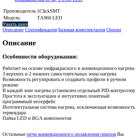
Производитель
1ClickSMT
Модель:
TА960 LED
Узнать цену
Описание
Спецификация
Базовая комплектация
Опции
Описание
Особенности оборудования:
Работает на основе инфракрасного и конвекционного нагрева
3 верхних и 2 нижних самостоятельных зоны нагрева
Возможность регулировать и создавать профили в ручном
режиме
В каждой зоне нагрева установлен отдельный PID-контроллер
Простота в эксплуатации и интуитивно понятный
программный интерфейс
Интелектуальная система нагрева, исключающая возможность
термоудара
Пайка LED и BGA компонентов
Остальные
печи конвекционного оплавления припоя
Вы