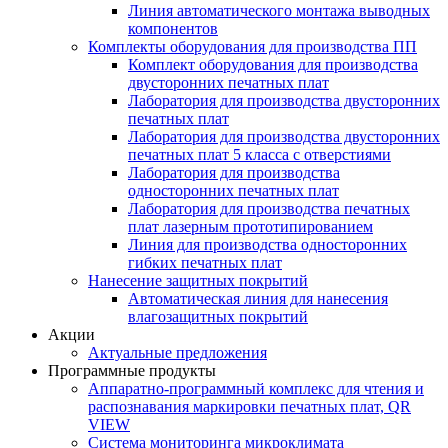
Линия автоматического монтажа выводных
компонентов
Комплекты оборудования для производства ПП
Комплект оборудования для производства
двусторонних печатных плат
Лаборатория для производства двусторонних
печатных плат
Лаборатория для производства двусторонних
печатных плат 5 класса с отверстиями
Лаборатория для производства
односторонних печатных плат
Лаборатория для производства печатных
плат лазерным прототипированием
Линия для производства односторонних
гибких печатных плат
Нанесение защитных покрытий
Автоматическая линия для нанесения
влагозащитных покрытий
Акции
Актуальные предложения
Программные продукты
Аппаратно-программный комплекс для чтения и
распознавания маркировки печатных плат, QR
VIEW
Система мониторинга микроклимата