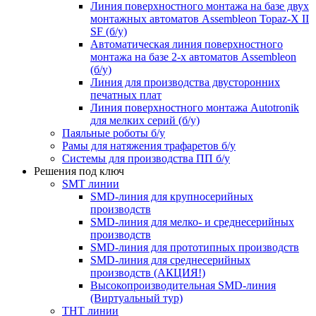
Линия поверхностного монтажа на базе двух
монтажных автоматов Assembleon Topaz-X II
SF (б/у)
Автоматическая линия поверхностного
монтажа на базе 2-х автоматов Assembleon
(б/у)
Линия для производства двусторонних
печатных плат
Линия поверхностного монтажа Autotronik
для мелких серий (б/у)
Паяльные роботы б/у
Рамы для натяжения трафаретов б/у
Системы для производства ПП б/у
Решения под ключ
SMT линии
SMD-линия для крупносерийных
производств
SMD-линия для мелко- и среднесерийных
производств
SMD-линия для прототипных производств
SMD-линия для среднесерийных
производств (АКЦИЯ!)
Высокопроизводительная SMD-линия
(Виртуальный тур)
THT линии