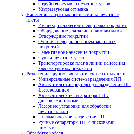
Струйная отмывка печатных узлов
Ультразвуковая отмывка
Нанесение защитных покрытий на печатные
платы
Инспекция нанесения защитных покрытий
Оборудование для заливки компаундами
Отверждение покрытий
Очистка перед нанесением защитных
покрытий
Селективное нанесение покрытий
Сушка печатных узлов
Транспортировка плат в линии нанесения
влагозащитных покрытий
Разделение групповых заготовок печатных плат
Универсальные системы разделения ПП
Автоматические роутеры для разделения ПП
фрезерованием
Автоматические сепараторы ПП с
дисковыми ножами
Лазерные установки для обработки
печатных плат
Пневматическое разделение ПП
Ручные сепараторы ПП с дисковыми
ножами
Обработка кабеля