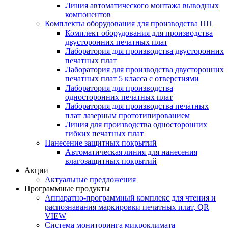
Линия автоматического монтажа выводных
компонентов
Комплекты оборудования для производства ПП
Комплект оборудования для производства
двусторонних печатных плат
Лаборатория для производства двусторонних
печатных плат
Лаборатория для производства двусторонних
печатных плат 5 класса с отверстиями
Лаборатория для производства
односторонних печатных плат
Лаборатория для производства печатных
плат лазерным прототипированием
Линия для производства односторонних
гибких печатных плат
Нанесение защитных покрытий
Автоматическая линия для нанесения
влагозащитных покрытий
Акции
Актуальные предложения
Программные продукты
Аппаратно-программный комплекс для чтения и
распознавания маркировки печатных плат, QR
VIEW
Система мониторинга микроклимата