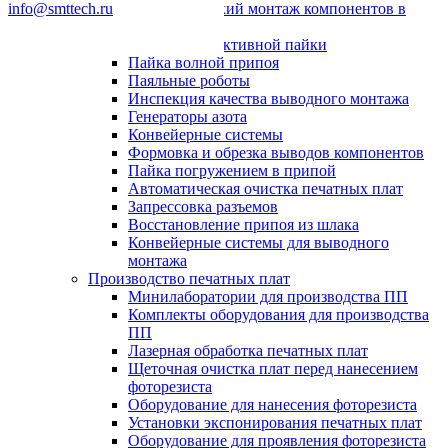
info@smttech.ru
Автоматический монтаж компонентов в
отверстия
Системы селективной пайки
Пайка волной припоя
Паяльные роботы
Инспекция качества выводного монтажа
Генераторы азота
Конвейерные системы
Формовка и обрезка выводов компонентов
Пайка погружением в припой
Автоматическая очистка печатных плат
Запрессовка разъемов
Восстановление припоя из шлака
Конвейерные системы для выводного
монтажа
Производство печатных плат
Минилаборатории для производства ПП
Комплекты оборудования для производства
ПП
Лазерная обработка печатных плат
Щеточная очистка плат перед нанесением
фоторезиста
Оборудование для нанесения фоторезиста
Установки экспонирования печатных плат
Оборудование для проявления фоторезиста