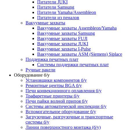
Питатели JUKI
Питатели Samsung
Питатели Yamaha/Assembleon
Питатели из пеналов
Вакуумные захваты
Вакуумные захваты Assembleon/Yamaha
Вакуумные захваты Samsung
Вакуумные захваты FUJI
Вакуумные захваты JUKI
Вакуумные захваты I-Pulse
Вакуумные захваты ASM (Siemens) Siplace
Поддержка печатных плат
Системы поддержки печатных плат
Ручные ракели
Оборудование б/у
Установщики компонентов б/у
Ремонтные центры BGA б/у
Печи конвекционного оплавления б/у
Трафаретные принтеры б/у
Печи пайки волной припоя б/у
Системы автоматической инспекции б/у
Вспомогательное оборудование б/у
Загрузочные, разгрузочные и транспортные
системы б/у
Линии поверхностного монтажа (б/у)