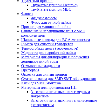
Трубчатый припой
Трубчатые припои Electroloy
Трубчатые припои MBO
Флюсы
Жидкие флюсы
Флюс для ручной пайки
Припои для машинной пайки
Сшивание и наращивание лент с SMD
компонентами
Шариковые выводы для BGA-микросхем
Бумага для очистки трафаретов
Термостойкая лента (теормоскотч)
Жидкости для парофазной пайки
Материалы для фильтрации и получения
деионизованной воды
Отмывочные жидкости
Преформы
Оплетка для снятия припоя
Смазки и масла для SMD SMT оборудования
Клеи для SMD монтажа
Материалы для производства ПП
Заготовки печатных плат с медным
покрытием
Заготовки печатных плат с нанесенным
фоторезистом