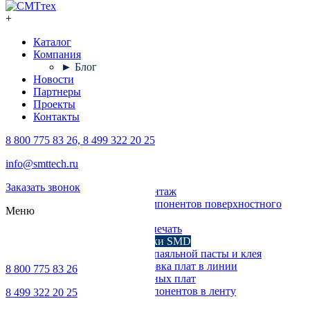
+
Каталог
Компания
► Блог
Новости
Партнеры
Проекты
Контакты
8 800 775 83 26, 8 499 322 20 25
Каталог
info@smttech.ru
Оборудование
Заказать звонок
Поверхностный монтаж
Установка компонентов поверхностного
Меню
монтажа
Трафаретная печать
Печи для пайки SMD
Дозирование паяльной пасты и клея
Транспортировка плат в линии
8 800 775 83 26
Ремонт печатных плат
Упаковка компонентов в ленту
8 499 322 20 25
Выводной монтаж