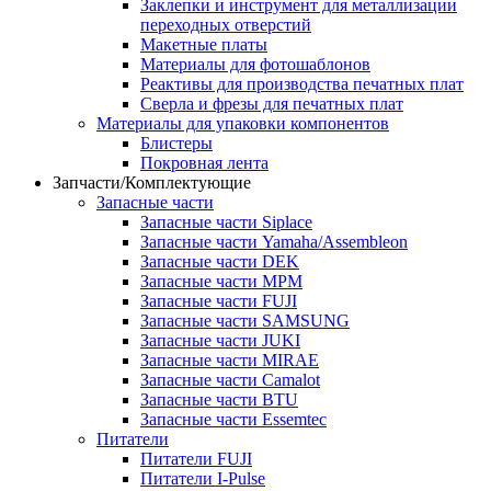
Заклепки и инструмент для металлизации
переходных отверстий
Макетные платы
Материалы для фотошаблонов
Реактивы для производства печатных плат
Сверла и фрезы для печатных плат
Материалы для упаковки компонентов
Блистеры
Покровная лента
Запчасти/Комплектующие
Запасные части
Запасные части Siplace
Запасные части Yamaha/Assembleon
Запасные части DEK
Запасные части MPM
Запасные части FUJI
Запасные части SAMSUNG
Запасные части JUKI
Запасные части MIRAE
Запасные части Camalot
Запасные части BTU
Запасные части Essemtec
Питатели
Питатели FUJI
Питатели I-Pulse