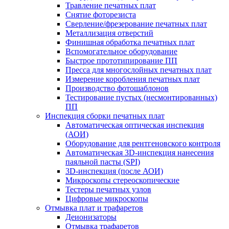
Травление печатных плат
Снятие фоторезиста
Сверление/фрезерование печатных плат
Металлизация отверстий
Финишная обработка печатных плат
Вспомогательное оборудование
Быстрое прототипирование ПП
Пресса для многослойных печатных плат
Измерение коробления печатных плат
Производство фотошаблонов
Тестирование пустых (несмонтированных)
ПП
Инспекция сборки печатных плат
Автоматическая оптическая инспекция
(АОИ)
Оборудование для рентгеновского контроля
Автоматическая 3D-инспекция нанесения
паяльной пасты (SPI)
3D-инспекция (после АОИ)
Микроскопы стереоскопические
Тестеры печатных узлов
Цифровые микроскопы
Отмывка плат и трафаретов
Деионизаторы
Отмывка трафаретов