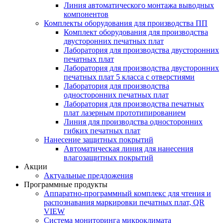
Линия автоматического монтажа выводных
компонентов
Комплекты оборудования для производства ПП
Комплект оборудования для производства
двусторонних печатных плат
Лаборатория для производства двусторонних
печатных плат
Лаборатория для производства двусторонних
печатных плат 5 класса с отверстиями
Лаборатория для производства
односторонних печатных плат
Лаборатория для производства печатных
плат лазерным прототипированием
Линия для производства односторонних
гибких печатных плат
Нанесение защитных покрытий
Автоматическая линия для нанесения
влагозащитных покрытий
Акции
Актуальные предложения
Программные продукты
Аппаратно-программный комплекс для чтения и
распознавания маркировки печатных плат, QR
VIEW
Система мониторинга микроклимата