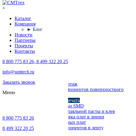
+
Каталог
Компания
► Блог
Новости
Партнеры
Проекты
Контакты
8 800 775 83 26, 8 499 322 20 25
Каталог
info@smttech.ru
Оборудование
Заказать звонок
Поверхностный монтаж
Установка компонентов поверхностного
Меню
монтажа
Трафаретная печать
Печи для пайки SMD
Дозирование паяльной пасты и клея
Транспортировка плат в линии
8 800 775 83 26
Ремонт печатных плат
Упаковка компонентов в ленту
8 499 322 20 25
Выводной монтаж