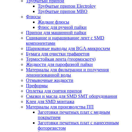
Трубчатый припой
Трубчатые припои Electroloy
Трубчатые припои MBO
Флюсы
Жидкие флюсы
Флюс для ручной пайки
Припои для машинной пайки
Сшивание и наращивание лент с SMD
компонентами
Шариковые выводы для BGA-микросхем
Бумага для очистки трафаретов
Термостойкая лента (теормоскотч)
Жидкости для парофазной пайки
Материалы для фильтрации и получения
деионизованной воды
Отмывочные жидкости
Преформы
Оплетка для снятия припоя
Смазки и масла для SMD SMT оборудования
Клеи для SMD монтажа
Материалы для производства ПП
Заготовки печатных плат с медным
покрытием
Заготовки печатных плат с нанесенным
фоторезистом