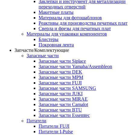
Заклепки и инструмент для металлизации
переходных отверстий
Макетные платы
Материалы для фотошаблонов
Реактивы для производства печатных плат
Сверла и фрезы для печатных плат
Материалы для упаковки компонентов
Блистеры
Покровная лента
Запчасти/Комплектующие
Запасные части
Запасные части Siplace
Запасные части Yamaha/Assembleon
Запасные части DEK
Запасные части MPM
Запасные части FUJI
Запасные части SAMSUNG
Запасные части JUKI
Запасные части MIRAE
Запасные части Camalot
Запасные части BTU
Запасные части Essemtec
Питатели
Питатели FUJI
Питатели I-Pulse