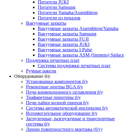
Питатели JUKI
Питатели Samsung
Питатели Yamaha/Assembleon
Питатели из пеналов
Вакуумные захваты
Вакуумные захваты Assembleon/Yamaha
Вакуумные захваты Samsung
Вакуумные захваты FUJI
Вакуумные захваты JUKI
Вакуумные захваты I-Pulse
Вакуумные захваты ASM (Siemens) Siplace
Поддержка печатных плат
Системы поддержки печатных плат
Ручные ракели
Оборудование б/у
Установщики компонентов б/у
Ремонтные центры BGA б/у
Печи конвекционного оплавления б/у
Трафаретные принтеры б/у
Печи пайки волной припоя б/у
Системы автоматической инспекции б/у
Вспомогательное оборудование б/у
Загрузочные, разгрузочные и транспортные
системы б/у
Линии поверхностного монтажа (б/у)