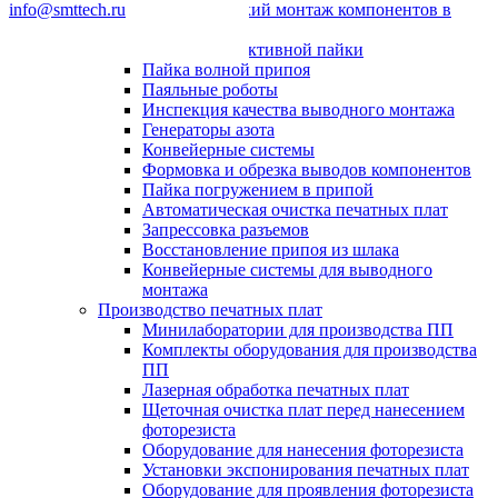
info@smttech.ru
Автоматический монтаж компонентов в
отверстия
Системы селективной пайки
Пайка волной припоя
Паяльные роботы
Инспекция качества выводного монтажа
Генераторы азота
Конвейерные системы
Формовка и обрезка выводов компонентов
Пайка погружением в припой
Автоматическая очистка печатных плат
Запрессовка разъемов
Восстановление припоя из шлака
Конвейерные системы для выводного
монтажа
Производство печатных плат
Минилаборатории для производства ПП
Комплекты оборудования для производства
ПП
Лазерная обработка печатных плат
Щеточная очистка плат перед нанесением
фоторезиста
Оборудование для нанесения фоторезиста
Установки экспонирования печатных плат
Оборудование для проявления фоторезиста