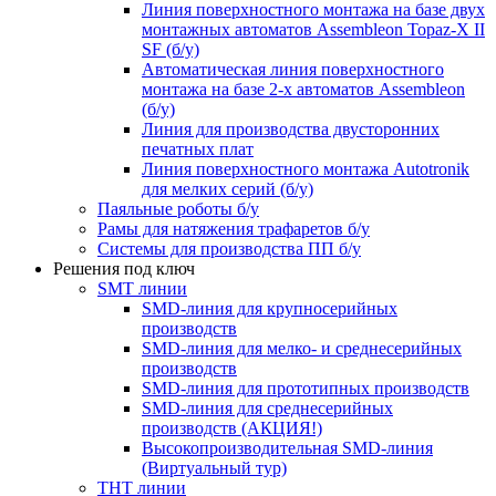
Линия поверхностного монтажа на базе двух
монтажных автоматов Assembleon Topaz-X II
SF (б/у)
Автоматическая линия поверхностного
монтажа на базе 2-х автоматов Assembleon
(б/у)
Линия для производства двусторонних
печатных плат
Линия поверхностного монтажа Autotronik
для мелких серий (б/у)
Паяльные роботы б/у
Рамы для натяжения трафаретов б/у
Системы для производства ПП б/у
Решения под ключ
SMT линии
SMD-линия для крупносерийных
производств
SMD-линия для мелко- и среднесерийных
производств
SMD-линия для прототипных производств
SMD-линия для среднесерийных
производств (АКЦИЯ!)
Высокопроизводительная SMD-линия
(Виртуальный тур)
THT линии