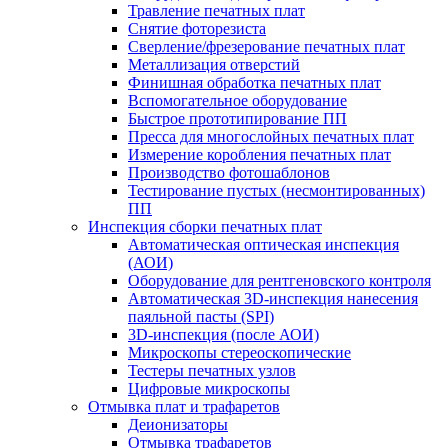
Травление печатных плат
Снятие фоторезиста
Сверление/фрезерование печатных плат
Металлизация отверстий
Финишная обработка печатных плат
Вспомогательное оборудование
Быстрое прототипирование ПП
Пресса для многослойных печатных плат
Измерение коробления печатных плат
Производство фотошаблонов
Тестирование пустых (несмонтированных)
ПП
Инспекция сборки печатных плат
Автоматическая оптическая инспекция
(АОИ)
Оборудование для рентгеновского контроля
Автоматическая 3D-инспекция нанесения
паяльной пасты (SPI)
3D-инспекция (после АОИ)
Микроскопы стереоскопические
Тестеры печатных узлов
Цифровые микроскопы
Отмывка плат и трафаретов
Деионизаторы
Отмывка трафаретов