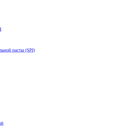
П
ьной пасты (SPI)
ий