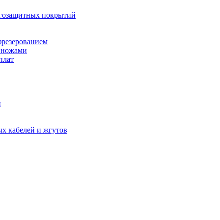
агозащитных покрытий
фрезерованием
 ножами
плат
й
х кабелей и жгутов