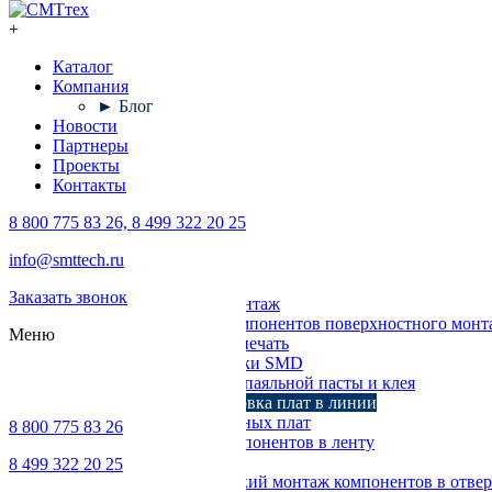
+
Каталог
Компания
► Блог
Новости
Партнеры
Проекты
Контакты
8 800 775 83 26, 8 499 322 20 25
Каталог
info@smttech.ru
Оборудование
Заказать звонок
Поверхностный монтаж
Установка компонентов поверхностного монт
Меню
Трафаретная печать
Печи для пайки SMD
Дозирование паяльной пасты и клея
Транспортировка плат в линии
Ремонт печатных плат
8 800 775 83 26
Упаковка компонентов в ленту
Выводной монтаж
8 499 322 20 25
Автоматический монтаж компонентов в отвер