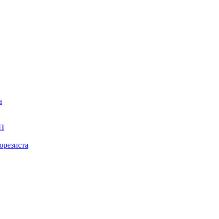
а
ПП
орезиста