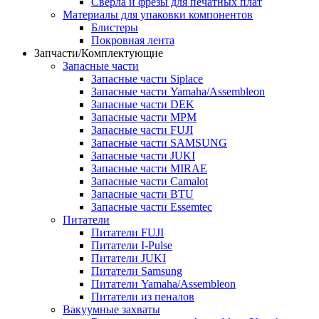
Сверла и фрезы для печатных плат
Материалы для упаковки компонентов
Блистеры
Покровная лента
Запчасти/Комплектующие
Запасные части
Запасные части Siplace
Запасные части Yamaha/Assembleon
Запасные части DEK
Запасные части MPM
Запасные части FUJI
Запасные части SAMSUNG
Запасные части JUKI
Запасные части MIRAE
Запасные части Camalot
Запасные части BTU
Запасные части Essemtec
Питатели
Питатели FUJI
Питатели I-Pulse
Питатели JUKI
Питатели Samsung
Питатели Yamaha/Assembleon
Питатели из пеналов
Вакуумные захваты