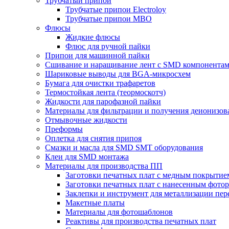
Трубчатый припой
Трубчатые припои Electroloy
Трубчатые припои MBO
Флюсы
Жидкие флюсы
Флюс для ручной пайки
Припои для машинной пайки
Сшивание и наращивание лент с SMD компонента
Шариковые выводы для BGA-микросхем
Бумага для очистки трафаретов
Термостойкая лента (теормоскотч)
Жидкости для парофазной пайки
Материалы для фильтрации и получения деионизов
Отмывочные жидкости
Преформы
Оплетка для снятия припоя
Смазки и масла для SMD SMT оборудования
Клеи для SMD монтажа
Материалы для производства ПП
Заготовки печатных плат с медным покрытие
Заготовки печатных плат с нанесенным фото
Заклепки и инструмент для металлизации пер
Макетные платы
Материалы для фотошаблонов
Реактивы для производства печатных плат