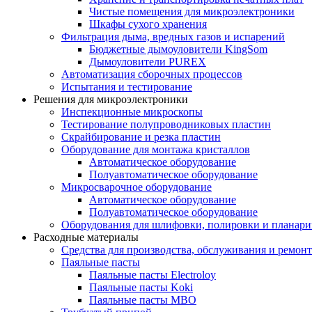
Чистые помещения для микроэлектроники
Шкафы сухого хранения
Фильтрация дыма, вредных газов и испарений
Бюджетные дымоуловители KingSom
Дымоуловители PUREX
Автоматизация сборочных процессов
Испытания и тестирование
Решения для микроэлектроники
Инспекционные микроскопы
Тестирование полупроводниковых пластин
Скрайбирование и резка пластин
Оборудование для монтажа кристаллов
Автоматическое оборудование
Полуавтоматическое оборудование
Микросварочное оборудование
Автоматическое оборудование
Полуавтоматическое оборудование
Оборудования для шлифовки, полировки и планар
Расходные материалы
Средства для производства, обслуживания и ремонт
Паяльные пасты
Паяльные пасты Electroloy
Паяльные пасты Koki
Паяльные пасты MBO