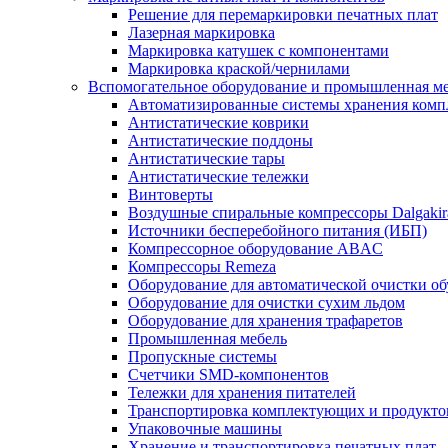
Решение для перемаркировки печатных плат
Лазерная маркировка
Маркировка катушек с компонентами
Маркировка краской/чернилами
Вспомогательное оборудование и промышленная м
Автоматизированные системы хранения ком
Антистатические коврики
Антистатические поддоны
Антистатические тары
Антистатические тележки
Винтоверты
Воздушные спиральные компрессоры Dalgakir
Источники бесперебойного питания (ИБП)
Компрессорное оборудование ABAC
Компрессоры Remeza
Оборудование для автоматической очистки о
Оборудование для очистки сухим льдом
Оборудование для хранения трафаретов
Промышленная мебель
Пропускные системы
Счетчики SMD-компонентов
Тележки для xранения питателей
Транспортировка комплектующих и продукто
Упаковочные машины
Хранение и транспортировка печатных плат