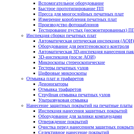
Вспомогательное оборудование
Быстрое прототипирование ПП
Пресса для многослойных печатных плат
Измерение коробления печатных плат
Производство фотошаблонов
Тестирование пустых (несмонтированных) П
Инспекция сборки печатных плат
Автоматическая оптическая инспекция (АОИ)
Оборудование для рентгеновского контроля
Автоматическая 3D-инспекция нанесения паял
3D-инспекция (после АОИ)
Микроскопы стереоскопические
Тестеры печатных узлов
Цифровые микроскопы
Отмывка плат и трафаретов
Деионизаторы
Отмывка трафаретов
Струйная отмывка печатных узлов
Ультразвуковая отмывка
Нанесение защитных покрытий на печатные платы
Инспекция нанесения защитных покрытий
Оборудование для заливки компаундами
Отверждение покрытий
Очистка перед нанесением защитных покрыт
Селективное нанесение покрытий