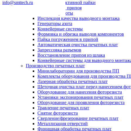
info@smttech.ru
Системы селективной пайки
Пайка волной припоя
Паяльные роботы
Инспекция качества выводного монтажа
Генераторы азота
Конвейерные системы
Формовка и обрезка выводов компонентов
Пайка погружением в припой
Автоматическая очистка печатных плат
Запрессовка разъемов
Восстановление припоя из шлака
Конвейерные системы для выводного монтаж
Производство печатных плат
Минилаборатории для производства ПП
Комплекты оборудования для производства 
Лазерная обработка печатных плат
Щеточная очистка плат перед нанесением фот
Оборудование для нанесения фоторезиста
Установки экспонирования печатных плат
Оборудование для проявления фоторезиста
Травление печатных плат
Снятие фоторезиста
Сверление/фрезерование печатных плат
Металлизация отверстий
Финишная обработка печатных плат