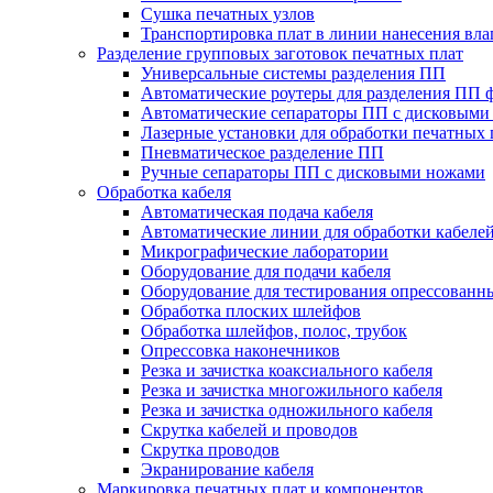
Сушка печатных узлов
Транспортировка плат в линии нанесения вл
Разделение групповых заготовок печатных плат
Универсальные системы разделения ПП
Автоматические роутеры для разделения ПП 
Автоматические сепараторы ПП с дисковыми
Лазерные установки для обработки печатных 
Пневматическое разделение ПП
Ручные сепараторы ПП с дисковыми ножами
Обработка кабеля
Автоматическая подача кабеля
Автоматические линии для обработки кабеле
Микрографические лаборатории
Оборудование для подачи кабеля
Оборудование для тестирования опрессованны
Обработка плоских шлейфов
Обработка шлейфов, полос, трубок
Опрессовка наконечников
Резка и зачистка коаксиального кабеля
Резка и зачистка многожильного кабеля
Резка и зачистка одножильного кабеля
Скрутка кабелей и проводов
Скрутка проводов
Экранирование кабеля
Маркировка печатных плат и компонентов