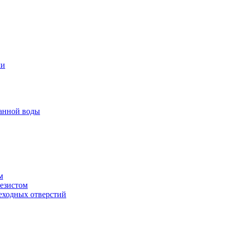
ми
анной воды
м
резистом
еходных отверстий