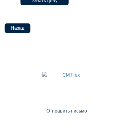
Узнать цену
установщик компонентов Optima,
Назад
X8-80
ОТДЕЛ ПРОДАЖ:
(доб. 1)
+7 (499) 322-20-25
info@smttech.ru
Отправить письмо
ОТДЕЛ СЕРВИСА:
(доб. 3)
+7 (499) 322-20-25