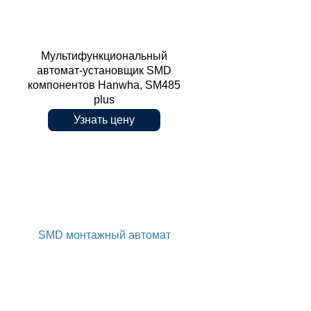
Мультифункциональный
автомат-установщик SMD
компонентов Hanwha, SM485
plus
установщик SMD компонентов
Узнать цену
SMD монтажный автомат
Hanwha, SM485 plus