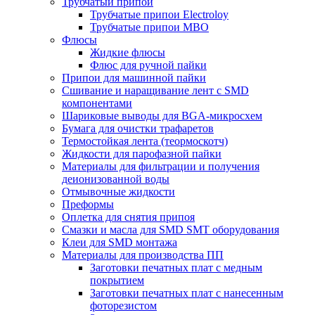
Трубчатый припой
Трубчатые припои Electroloy
Трубчатые припои MBO
Флюсы
Жидкие флюсы
Флюс для ручной пайки
Припои для машинной пайки
Сшивание и наращивание лент с SMD
компонентами
Шариковые выводы для BGA-микросхем
Бумага для очистки трафаретов
Термостойкая лента (теормоскотч)
Жидкости для парофазной пайки
Материалы для фильтрации и получения
деионизованной воды
Отмывочные жидкости
Преформы
Оплетка для снятия припоя
Смазки и масла для SMD SMT оборудования
Клеи для SMD монтажа
Материалы для производства ПП
Заготовки печатных плат с медным
покрытием
Заготовки печатных плат с нанесенным
фоторезистом