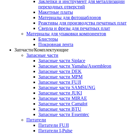
Заклепки и инструмент для металлизации
переходных отверстий
Макетные платы
Материалы для фотошаблонов
Реактивы для производства печатных плат
Сверла и фрезы для печатных плат
Материалы для упаковки компонентов
Блистеры
Покровная лента
Запчасти/Комплектующие
Запасные части
Запасные части Siplace
Запасные части Yamaha/Assembleon
Запасные части DEK
Запасные части MPM
Запасные части FUJI
Запасные части SAMSUNG
Запасные части JUKI
Запасные части MIRAE
Запасные части Camalot
Запасные части BTU
Запасные части Essemtec
Питатели
Питатели FUJI
Питатели I-Pulse