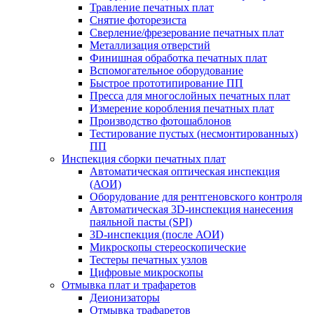
Травление печатных плат
Снятие фоторезиста
Сверление/фрезерование печатных плат
Металлизация отверстий
Финишная обработка печатных плат
Вспомогательное оборудование
Быстрое прототипирование ПП
Пресса для многослойных печатных плат
Измерение коробления печатных плат
Производство фотошаблонов
Тестирование пустых (несмонтированных)
ПП
Инспекция сборки печатных плат
Автоматическая оптическая инспекция
(АОИ)
Оборудование для рентгеновского контроля
Автоматическая 3D-инспекция нанесения
паяльной пасты (SPI)
3D-инспекция (после АОИ)
Микроскопы стереоскопические
Тестеры печатных узлов
Цифровые микроскопы
Отмывка плат и трафаретов
Деионизаторы
Отмывка трафаретов