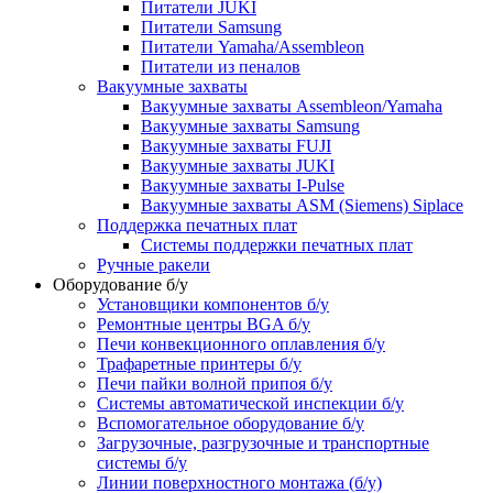
Питатели JUKI
Питатели Samsung
Питатели Yamaha/Assembleon
Питатели из пеналов
Вакуумные захваты
Вакуумные захваты Assembleon/Yamaha
Вакуумные захваты Samsung
Вакуумные захваты FUJI
Вакуумные захваты JUKI
Вакуумные захваты I-Pulse
Вакуумные захваты ASM (Siemens) Siplace
Поддержка печатных плат
Системы поддержки печатных плат
Ручные ракели
Оборудование б/у
Установщики компонентов б/у
Ремонтные центры BGA б/у
Печи конвекционного оплавления б/у
Трафаретные принтеры б/у
Печи пайки волной припоя б/у
Системы автоматической инспекции б/у
Вспомогательное оборудование б/у
Загрузочные, разгрузочные и транспортные
системы б/у
Линии поверхностного монтажа (б/у)