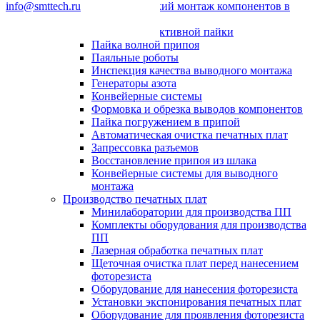
info@smttech.ru
Автоматический монтаж компонентов в
отверстия
Системы селективной пайки
Пайка волной припоя
Паяльные роботы
Инспекция качества выводного монтажа
Генераторы азота
Конвейерные системы
Формовка и обрезка выводов компонентов
Пайка погружением в припой
Автоматическая очистка печатных плат
Запрессовка разъемов
Восстановление припоя из шлака
Конвейерные системы для выводного
монтажа
Производство печатных плат
Минилаборатории для производства ПП
Комплекты оборудования для производства
ПП
Лазерная обработка печатных плат
Щеточная очистка плат перед нанесением
фоторезиста
Оборудование для нанесения фоторезиста
Установки экспонирования печатных плат
Оборудование для проявления фоторезиста