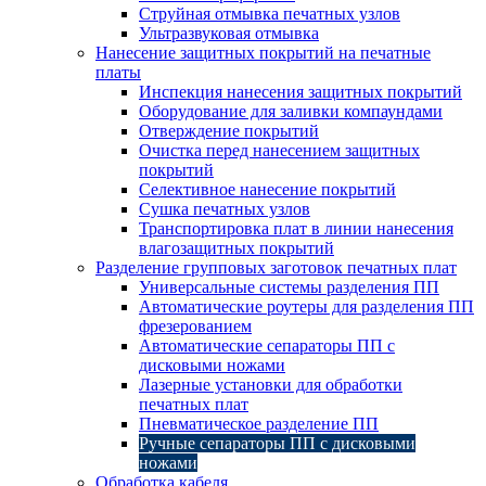
Струйная отмывка печатных узлов
Ультразвуковая отмывка
Нанесение защитных покрытий на печатные
платы
Инспекция нанесения защитных покрытий
Оборудование для заливки компаундами
Отверждение покрытий
Очистка перед нанесением защитных
покрытий
Селективное нанесение покрытий
Сушка печатных узлов
Транспортировка плат в линии нанесения
влагозащитных покрытий
Разделение групповых заготовок печатных плат
Универсальные системы разделения ПП
Автоматические роутеры для разделения ПП
фрезерованием
Автоматические сепараторы ПП с
дисковыми ножами
Лазерные установки для обработки
печатных плат
Пневматическое разделение ПП
Ручные сепараторы ПП с дисковыми
ножами
Обработка кабеля