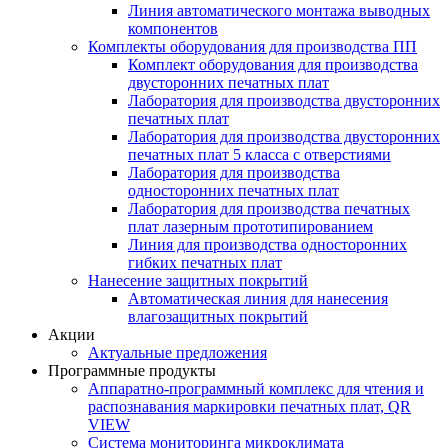
Линия автоматического монтажа выводных
компонентов
Комплекты оборудования для производства ПП
Комплект оборудования для производства
двусторонних печатных плат
Лаборатория для производства двусторонних
печатных плат
Лаборатория для производства двусторонних
печатных плат 5 класса с отверстиями
Лаборатория для производства
односторонних печатных плат
Лаборатория для производства печатных
плат лазерным прототипированием
Линия для производства односторонних
гибких печатных плат
Нанесение защитных покрытий
Автоматическая линия для нанесения
влагозащитных покрытий
Акции
Актуальные предложения
Программные продукты
Аппаратно-программный комплекс для чтения и
распознавания маркировки печатных плат, QR
VIEW
Система мониторинга микроклимата