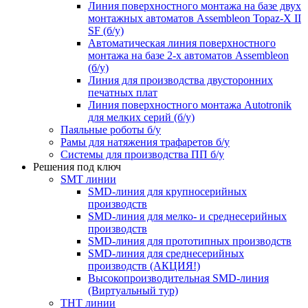
Линия поверхностного монтажа на базе двух
монтажных автоматов Assembleon Topaz-X II
SF (б/у)
Автоматическая линия поверхностного
монтажа на базе 2-х автоматов Assembleon
(б/у)
Линия для производства двусторонних
печатных плат
Линия поверхностного монтажа Autotronik
для мелких серий (б/у)
Паяльные роботы б/у
Рамы для натяжения трафаретов б/у
Системы для производства ПП б/у
Решения под ключ
SMT линии
SMD-линия для крупносерийных
производств
SMD-линия для мелко- и среднесерийных
производств
SMD-линия для прототипных производств
SMD-линия для среднесерийных
производств (АКЦИЯ!)
Высокопроизводительная SMD-линия
(Виртуальный тур)
THT линии