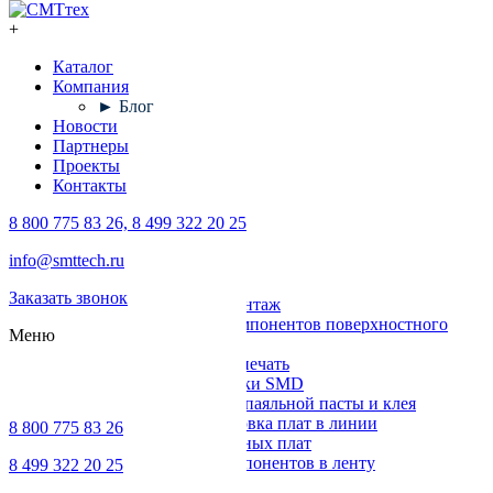
+
Каталог
Компания
► Блог
Новости
Партнеры
Проекты
Контакты
8 800 775 83 26, 8 499 322 20 25
Каталог
info@smttech.ru
Оборудование
Заказать звонок
Поверхностный монтаж
Установка компонентов поверхностного
Меню
монтажа
Трафаретная печать
Печи для пайки SMD
Дозирование паяльной пасты и клея
Транспортировка плат в линии
8 800 775 83 26
Ремонт печатных плат
Упаковка компонентов в ленту
8 499 322 20 25
Выводной монтаж