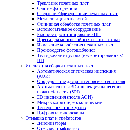
Травление печатных плат
Снятие фоторезиста
Сверление/фрезерование печатных плат
Металлизация отверстий
Финишная обработка печатных плат
Вспомогательное оборудование
Быстрое прототипирование ПП
Пресса для многослойных печатных плат
Измерение коробления печатных плат
Производство фотошаблонов
Тестирование пустых (несмонтированных)
ПП
Инспекция сборки печатных плат
Автоматическая оптическая инспекция
(АОИ)
Оборудование для рентгеновского контроля
Автоматическая 3D-инспекция нанесения
паяльной пасты (SPI)
3D-инспекция (после АОИ)
Микроскопы стереоскопические
Тестеры печатных узлов
Цифровые микроскопы
Отмывка плат и трафаретов
Деионизаторы
Отмывка трафаретов