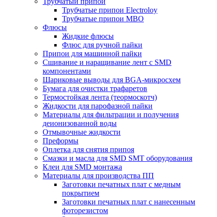
Трубчатый припой
Трубчатые припои Electroloy
Трубчатые припои MBO
Флюсы
Жидкие флюсы
Флюс для ручной пайки
Припои для машинной пайки
Сшивание и наращивание лент с SMD
компонентами
Шариковые выводы для BGA-микросхем
Бумага для очистки трафаретов
Термостойкая лента (теормоскотч)
Жидкости для парофазной пайки
Материалы для фильтрации и получения
деионизованной воды
Отмывочные жидкости
Преформы
Оплетка для снятия припоя
Смазки и масла для SMD SMT оборудования
Клеи для SMD монтажа
Материалы для производства ПП
Заготовки печатных плат с медным
покрытием
Заготовки печатных плат с нанесенным
фоторезистом