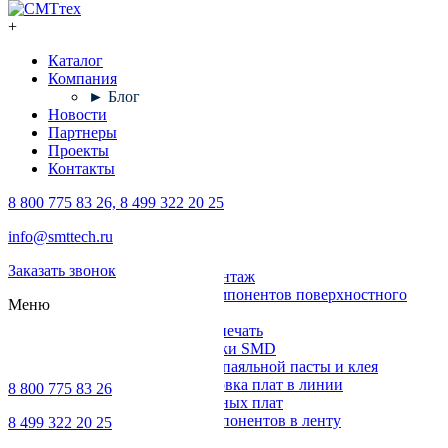
+
Каталог
Компания
► Блог
Новости
Партнеры
Проекты
Контакты
8 800 775 83 26, 8 499 322 20 25
Каталог
info@smttech.ru
Оборудование
Заказать звонок
Поверхностный монтаж
Установка компонентов поверхностного
Меню
монтажа
Трафаретная печать
Печи для пайки SMD
Дозирование паяльной пасты и клея
Транспортировка плат в линии
8 800 775 83 26
Ремонт печатных плат
Упаковка компонентов в ленту
8 499 322 20 25
Выводной монтаж