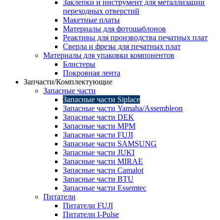
Заклепки и инструмент для металлизации
переходных отверстий
Макетные платы
Материалы для фотошаблонов
Реактивы для производства печатных плат
Сверла и фрезы для печатных плат
Материалы для упаковки компонентов
Блистеры
Покровная лента
Запчасти/Комплектующие
Запасные части
Запасные части Siplace
Запасные части Yamaha/Assembleon
Запасные части DEK
Запасные части MPM
Запасные части FUJI
Запасные части SAMSUNG
Запасные части JUKI
Запасные части MIRAE
Запасные части Camalot
Запасные части BTU
Запасные части Essemtec
Питатели
Питатели FUJI
Питатели I-Pulse