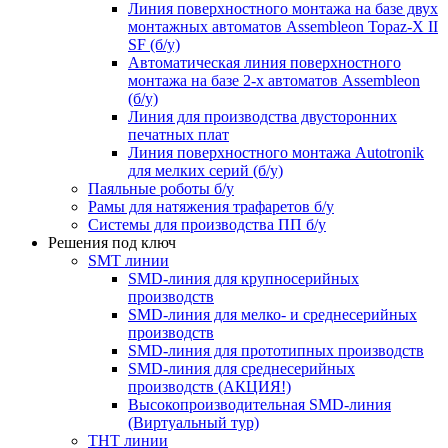
Линия поверхностного монтажа на базе двух
монтажных автоматов Assembleon Topaz-X II
SF (б/у)
Автоматическая линия поверхностного
монтажа на базе 2-х автоматов Assembleon
(б/у)
Линия для производства двусторонних
печатных плат
Линия поверхностного монтажа Autotronik
для мелких серий (б/у)
Паяльные роботы б/у
Рамы для натяжения трафаретов б/у
Системы для производства ПП б/у
Решения под ключ
SMT линии
SMD-линия для крупносерийных
производств
SMD-линия для мелко- и среднесерийных
производств
SMD-линия для прототипных производств
SMD-линия для среднесерийных
производств (АКЦИЯ!)
Высокопроизводительная SMD-линия
(Виртуальный тур)
THT линии