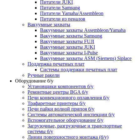
Питатели JUKI
Питатели Samsung
Питатели Yamaha/Assembleon
Питатели из пеналов
Вакуумные захваты
Вакуумные захваты Assembleon/Yamaha
Вакуумные захваты Samsung
Вакуумные захваты FUJI
Вакуумные захваты JUKI
Вакуумные захваты I-Pulse
Вакуумные захваты ASM (Siemens) Siplace
Поддержка печатных плат
Системы поддержки печатных плат
Ручные ракели
Оборудование б/у
Установщики компонентов б/у
Ремонтные центры BGA б/у
Печи конвекционного оплавления б/у
Трафаретные принтеры б/у
Печи пайки волной припоя б/у
Системы автоматической инспекции б/у
Вспомогательное оборудование б/у
Загрузочные, разгрузочные и транспортные
системы б/у
Линии поверхностного монтажа (б/у)