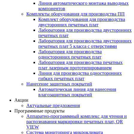
Линия автоматического монтажа выводных
компонентов
Комплекты оборудования для производства ПП
Комплект оборудования для производства
двусторонних печатных плат
Лаборатория для производства двусторонних
печатных плат
Лаборатория для производства двусторонних
печатных плат 5 класса с отверстиями
Лаборатория для производства
односторонних печатных плат
Лаборатория для производства печатных
плат лазерным прототипированием
Линия для производства односторонних
гибких печатных плат
Нанесение защитных покрытий
Автоматическая линия для нанесения
влагозащитных покрытий
Акции
Актуальные предложения
Программные продукты
Аппаратно-программный комплекс для чтения и
распознавания маркировки печатных плат, QR
VIEW
Система мониторинга микроклимата