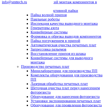
info@smttech.ru
Автоматический монтаж компонентов в
отверстия
Системы селективной пайки
Пайка волной припоя
Паяльные роботы
Инспекция качества выводного монтажа
Генераторы азота
Конвейерные системы
Формовка и обрезка выводов компонентов
Пайка погружением в припой
Автоматическая очистка печатных плат
Запрессовка разъемов
Восстановление припоя из шлака
Конвейерные системы для выводного
монтажа
Производство печатных плат
Минилаборатории для производства ПП
Комплекты оборудования для производства
ПП
Лазерная обработка печатных плат
Щеточная очистка плат перед нанесением
фоторезиста
Оборудование для нанесения фоторезиста
Установки экспонирования печатных плат
Оборудование для проявления фоторезиста