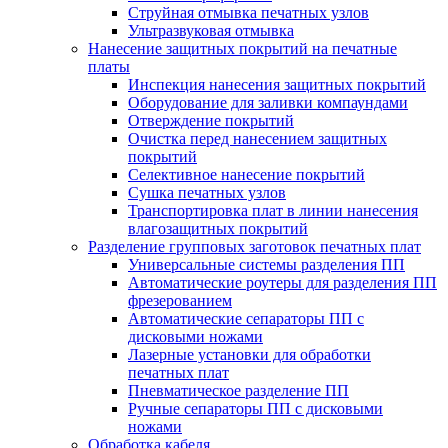
Струйная отмывка печатных узлов
Ультразвуковая отмывка
Нанесение защитных покрытий на печатные
платы
Инспекция нанесения защитных покрытий
Оборудование для заливки компаундами
Отверждение покрытий
Очистка перед нанесением защитных
покрытий
Селективное нанесение покрытий
Сушка печатных узлов
Транспортировка плат в линии нанесения
влагозащитных покрытий
Разделение групповых заготовок печатных плат
Универсальные системы разделения ПП
Автоматические роутеры для разделения ПП
фрезерованием
Автоматические сепараторы ПП с
дисковыми ножами
Лазерные установки для обработки
печатных плат
Пневматическое разделение ПП
Ручные сепараторы ПП с дисковыми
ножами
Обработка кабеля