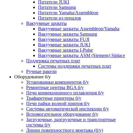
Питатели JUKI
Питатели Samsung
Питатели Yamaha/Assembleon
Питатели из пеналов
Вакуумные захваты
Вакуумные захваты Assembleon/Yamaha
Вакуумные захваты Samsung
Вакуумные захваты FUJI
Вакуумные захваты JUKI
Вакуумные захваты I-Pulse
Вакуумные захваты ASM (Siemens) Siplace
Поддержка печатных плат
Системы поддержки печатных плат
Ручные ракели
Оборудование б/у
Установщики компонентов б/у
Ремонтные центры BGA б/у
Печи конвекционного оплавления б/у
Трафаретные принтеры б/у
Печи пайки волной припоя б/у
Системы автоматической инспекции б/у
Вспомогательное оборудование б/у
Загрузочные, разгрузочные и транспортные
системы б/у
Линии поверхностного монтажа (б/у)