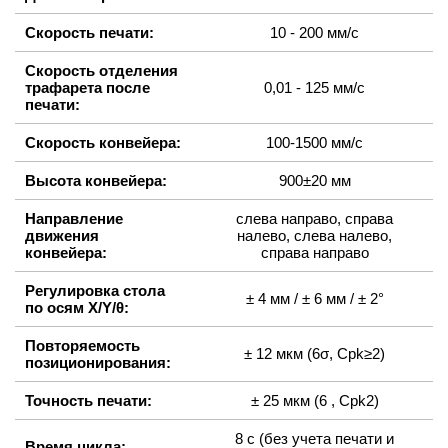
Скорость печати:
10 - 200 мм/с
Скорость отделения
трафарета после
0,01 - 125 мм/с
печати:
Скорость конвейера:
100-1500 мм/с
Высота конвейера:
900±20 мм
Направление
слева направо, справа
движения
налево, слева налево,
конвейера:
справа направо
Регулировка стола
± 4 мм / ± 6 мм / ± 2°
по осям X/Y/θ:
Повторяемость
± 12 мкм (6σ, Cpk≥2)
позиционирования:
Точность печати:
± 25 мкм (6 , Cpk2)
8 с (без учета печати и
Время цикла: