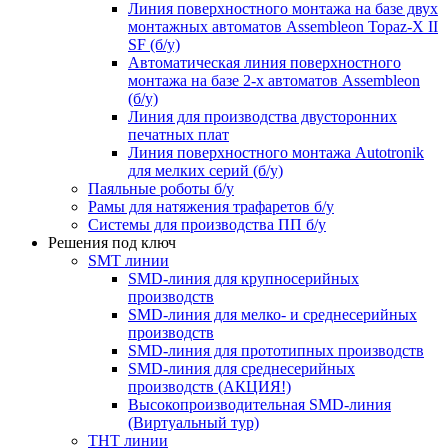
Линия поверхностного монтажа на базе двух
монтажных автоматов Assembleon Topaz-X II
SF (б/у)
Автоматическая линия поверхностного
монтажа на базе 2-х автоматов Assembleon
(б/у)
Линия для производства двусторонних
печатных плат
Линия поверхностного монтажа Autotronik
для мелких серий (б/у)
Паяльные роботы б/у
Рамы для натяжения трафаретов б/у
Системы для производства ПП б/у
Решения под ключ
SMT линии
SMD-линия для крупносерийных
производств
SMD-линия для мелко- и среднесерийных
производств
SMD-линия для прототипных производств
SMD-линия для среднесерийных
производств (АКЦИЯ!)
Высокопроизводительная SMD-линия
(Виртуальный тур)
THT линии