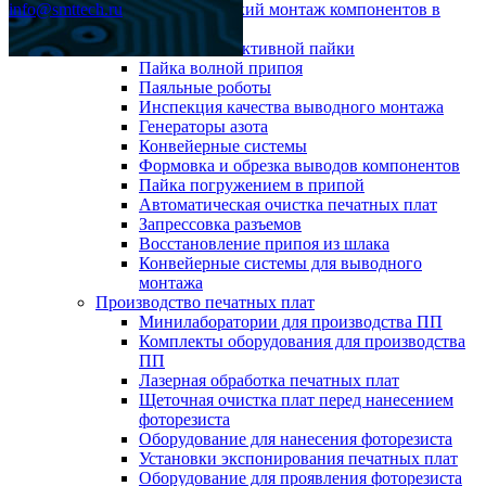
info@smttech.ru
Автоматический монтаж компонентов в
отверстия
Системы селективной пайки
Пайка волной припоя
Паяльные роботы
Инспекция качества выводного монтажа
Генераторы азота
Конвейерные системы
Формовка и обрезка выводов компонентов
Пайка погружением в припой
Автоматическая очистка печатных плат
Запрессовка разъемов
Восстановление припоя из шлака
Конвейерные системы для выводного
монтажа
Производство печатных плат
Минилаборатории для производства ПП
Комплекты оборудования для производства
ПП
Лазерная обработка печатных плат
Щеточная очистка плат перед нанесением
фоторезиста
Оборудование для нанесения фоторезиста
Установки экспонирования печатных плат
Оборудование для проявления фоторезиста