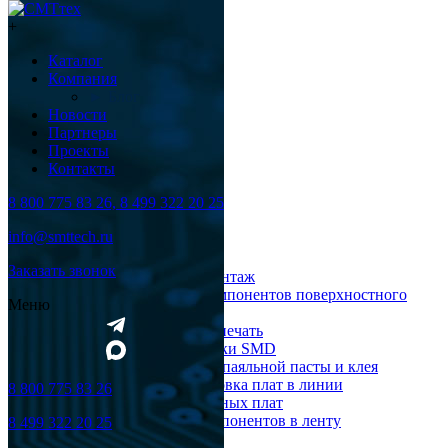
+
Каталог
Компания
► Блог
Новости
Партнеры
Проекты
Контакты
8 800 775 83 26, 8 499 322 20 25
Каталог
info@smttech.ru
Оборудование
Заказать звонок
Поверхностный монтаж
Установка компонентов поверхностного
Меню
монтажа
Трафаретная печать
Печи для пайки SMD
Дозирование паяльной пасты и клея
Транспортировка плат в линии
8 800 775 83 26
Ремонт печатных плат
Упаковка компонентов в ленту
8 499 322 20 25
Выводной монтаж