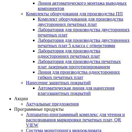
Линия автоматического монтажа выводных
компонентов
Комплекты оборудования для производства ПП
Комплект оборудования для производства
двусторонних печатных плат
Лаборатория для производства двусторонних
печатных плат
Лаборатория для производства двусторонних
печатных плат 5 класса с отверстиями
Лаборатория для производства
односторонних печатных плат
Лаборатория для производства печатных
плат лазерным прототипированием
Линия для производства односторонних
гибких печатных плат
Нанесение защитных покрытий
Автоматическая линия для нанесения
влагозащитных покрытий
Акции
Актуальные предложения
Программные продукты
Аппаратно-программный комплекс для чтения и
распознавания маркировки печатных плат, QR
VIEW
Система мониторинга микроклимата