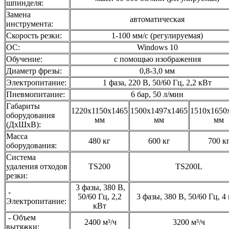
шпинделя:
Замена
автоматическая
инструмента:
Скорость резки:
1-100 мм/с (регулируемая)
ОС:
Windows 10
Обучение:
с помощью изображения
Диаметр фрезы:
0,8-3,0 мм
Электропитание:
1 фаза, 220 В, 50/60 Гц, 2,2 кВт
Пневмопитание:
6 бар, 50 л/мин
Габариты
1220х1150х1465
1500х1497х1465
1510х1650
оборудования
мм
мм
мм
(ДхШхВ):
Масса
480 кг
600 кг
700 к
оборудования:
Система
удаления отходов
TS200
TS200L
резки:
3 фазы, 380 В,
-
50/60 Гц, 2,2
3 фазы, 380 В, 50/60 Гц, 4
Электропитание:
кВт
- Объем
2400 м³/ч
3200 м³/ч
вытяжки: