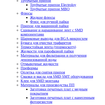
Трубчатый припой
Трубчатые припои Electroloy
Трубчатые припои MBO
Флюсы
Жидкие флюсы
Флюс для ручной пайки
Припои для машинной пайки
Сшивание и наращивание лент с SMD
компонентами
Шариковые выводы для BGA-микросхем
Бумага для очистки трафаретов
Термостойкая лента (теормоскотч)
Жидкости для парофазной пайки
Материалы для фильтрации и получения
деионизованной воды
Отмывочные жидкости
Преформы
Оплетка для снятия припоя
Смазки и масла для SMD SMT оборудования
Клеи для SMD монтажа
Материалы для производства ПП
Заготовки печатных плат с медным
покрытием
Заготовки печатных плат с нанесенным
фоторезистом