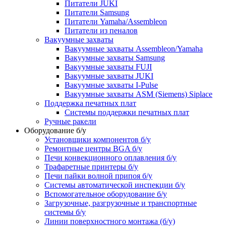
Питатели JUKI
Питатели Samsung
Питатели Yamaha/Assembleon
Питатели из пеналов
Вакуумные захваты
Вакуумные захваты Assembleon/Yamaha
Вакуумные захваты Samsung
Вакуумные захваты FUJI
Вакуумные захваты JUKI
Вакуумные захваты I-Pulse
Вакуумные захваты ASM (Siemens) Siplace
Поддержка печатных плат
Системы поддержки печатных плат
Ручные ракели
Оборудование б/у
Установщики компонентов б/у
Ремонтные центры BGA б/у
Печи конвекционного оплавления б/у
Трафаретные принтеры б/у
Печи пайки волной припоя б/у
Системы автоматической инспекции б/у
Вспомогательное оборудование б/у
Загрузочные, разгрузочные и транспортные
системы б/у
Линии поверхностного монтажа (б/у)