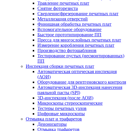
Травление печатных плат
Снятие фоторезиста
Сверление/фрезерование печатных плат
Металлизация отверстий
Финишная обработка печатных плат
Вспомогательное оборудование
Быстрое прототипирование ПП
Пресса для многослойных печатных плат
Измерение коробления печатных плат
Производство фотошаблонов
Тестирование пустых (несмонтированных)
ПП
Инспекция сборки печатных плат
Автоматическая оптическая инспекция
(АОИ)
Оборудование для рентгеновского контроля
Автоматическая 3D-инспекция нанесения
паяльной пасты (SPI)
3D-инспекция (после АОИ)
Микроскопы стереоскопические
Тестеры печатных узлов
Цифровые микроскопы
Отмывка плат и трафаретов
Деионизаторы
Отмывка трафаретов