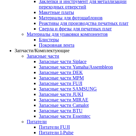
Заклепки и инструмент для металлизации
переходных отверстий
Макетные платы
Материалы для фотошаблонов
Реактивы для производства печатных плат
Сверла и фрезы для печатных плат
Материалы для упаковки компонентов
Блистеры
Покровная лента
Запчасти/Комплектующие
Запасные части
Запасные части Siplace
Запасные части Yamaha/Assembleon
Запасные части DEK
Запасные части MPM
Запасные части FUJI
Запасные части SAMSUNG
Запасные части JUKI
Запасные части MIRAE
Запасные части Camalot
Запасные части BTU
Запасные части Essemtec
Питатели
Питатели FUJI
Питатели I-Pulse