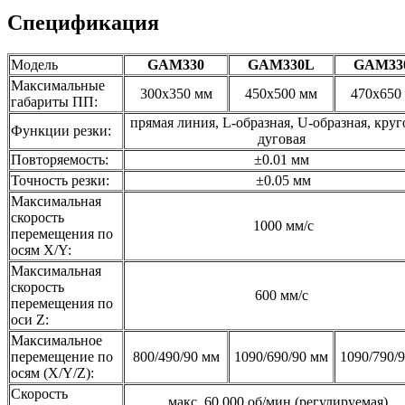
Спецификация
Модель
GAM330
GAM330L
GAM33
Максимальные
300х350 мм
450х500 мм
470х650
габариты ПП:
прямая линия, L-образная, U-образная, круг
Функции резки:
дуговая
Повторяемость:
±0.01 мм
Точность резки:
±0.05 мм
Максимальная
скорость
1000 мм/с
перемещения по
осям X/Y:
Максимальная
скорость
600 мм/с
перемещения по
оси Z:
Максимальное
перемещение по
800/490/90 мм
1090/690/90 мм
1090/790/
осям (X/Y/Z):
Скорость
макс. 60 000 об/мин (регулируемая)