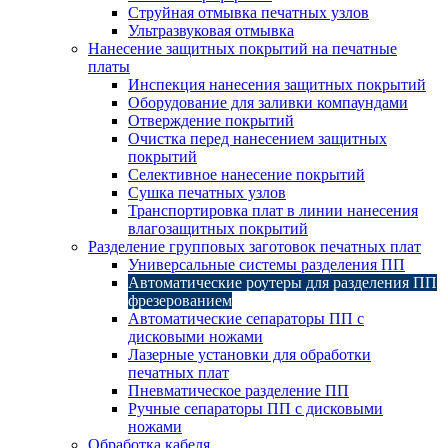
Струйная отмывка печатных узлов
Ультразвуковая отмывка
Нанесение защитных покрытий на печатные
платы
Инспекция нанесения защитных покрытий
Оборудование для заливки компаундами
Отверждение покрытий
Очистка перед нанесением защитных
покрытий
Селективное нанесение покрытий
Сушка печатных узлов
Транспортировка плат в линии нанесения
влагозащитных покрытий
Разделение групповых заготовок печатных плат
Универсальные системы разделения ПП
Автоматические роутеры для разделения ПП
фрезерованием
Автоматические сепараторы ПП с
дисковыми ножами
Лазерные установки для обработки
печатных плат
Пневматическое разделение ПП
Ручные сепараторы ПП с дисковыми
ножами
Обработка кабеля